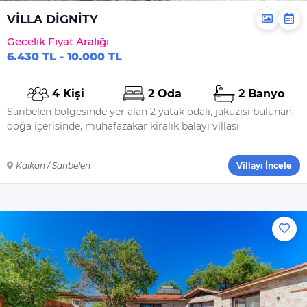
Yiyecek Ve Içecek
VİLLA DİGNİTY
Gecelik Fiyat Aralığı
6.430 TL - 10.000 TL
4 Kişi
2 Oda
2 Banyo
Sarıbelen bölgesinde yer alan 2 yatak odalı, jakuzisi bulunan,
doğa içerisinde, muhafazakar kiralık balayı villası
Kalkan / Sarıbelen
Villayı İncele