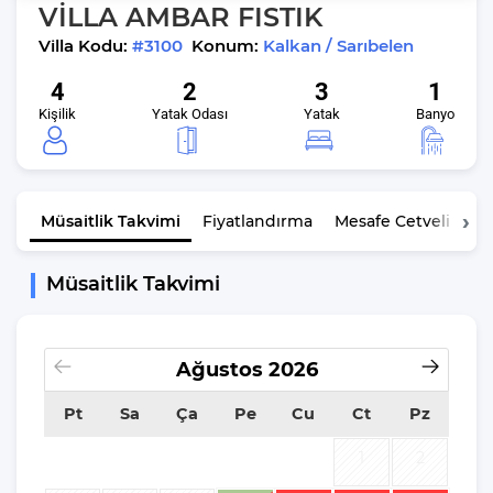
VİLLA AMBAR FISTIK
Villa Kodu:
#3100
Konum:
Kalkan / Sarıbelen
4
2
3
1
Kişilik
Yatak Odası
Yatak
Banyo
Müsaitlik
Takvimi
Fiyatlandırma
Mesafe Cetveli
K
Müsaitlik Takvimi
Ağustos
2026
Pt
Sa
Ça
Pe
Cu
Ct
Pz
1
2