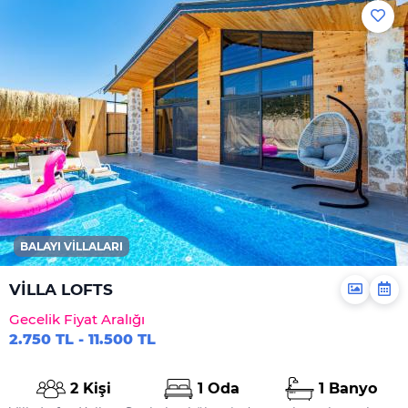
Bulaşık Makinesi
Ocak
Fırın
Tost Makinesi
İnternet
Wi-Fi Ev Genelinde
Mevcuttur Ve
Ücretsizdir
Hizmetler
BALAYI VILLALARI
Ortak Salon/TV Alanı
VİLLA LOFTS
Özel Havuz
Gecelik Fiyat Aralığı
Jakuzi
2.750 TL - 11.500 TL
Genel
2 Kişi
1 Oda
1 Banyo
Çamaşır Makinesi