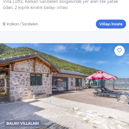
Villa Lofts, Kalkan Sarıbelen bölgesinde yer alan tek yatak
Saç Kurutma
odalı, 2 kişilik kiralık balayı villası
Makinesi
Ütü
Kalkan / Sarıbelen
Villayı İncele
Ütü Masası
Nevresimler
Çarşaflar
Elektrikli Süpürge
Dahil Olmayanlar
Şampuan
El Sabunu
Bulaşık Deterjanı
Bulaşık Makinesi
Deterjanı
Çamaşır Makinesi
BALAYI VILLALARI
Deterjanı