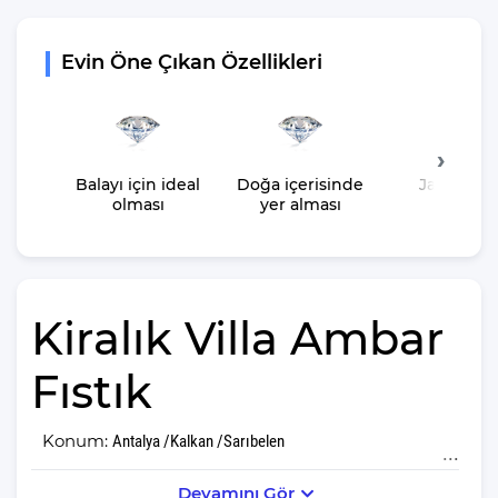
Evin Öne Çıkan Özellikleri
Balayı için ideal
Doğa içerisinde
Jakuzisin
olması
yer alması
olması
Kiralık Villa Ambar
Fıstık
Konum:
Antalya /Kalkan /Sarıbelen
Devamını Gör
Güzel ve unutulmaz anılar biriktirmek isteyen çiftler, sizi Villa