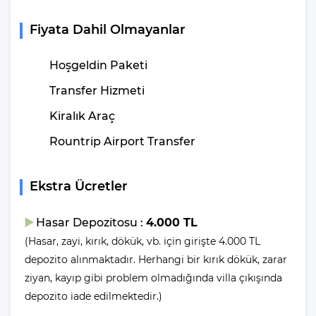
Restaurantlara Uzaklık
: 10 Km
Sağlık Merkezine Uzaklık
: 14 Km
Fiyata Dahil Olmayanlar
Villa Ambar Fıstık Havuz
Hoşgeldin Paketi
Ölçüleri Nedir?
Transfer Hizmeti
Genişilik
Uzunluk
Derinlik
: 3 M |
: 7 M |
: 1.50 M
Kiralık Araç
Eğer havuz yerine denizin serin sularını tercih
Rountrip Airport Transfer
ediyorum diyorsanız, denizin tadını çıkarabilmek için sadece 15
km'lik bir araç yolculuğu yapmanız gerektiğini hatırlatalım.
Ekstra Ücretler
Villalarımızda yer alan havuzlar her misafirimizin ardından özel
Hasar Depozitosu :
4.000 TL
madde ve yöntemler ile temizlenip, dezenfekte edilmektedir. Bu
şekilde havuzlarımızı her misafir sonrası için hazır duruma
(Hasar, zayi, kırık, dökük, vb. için girişte 4.000 TL
getirmekteyiz.
depozito alınmaktadır. Herhangi bir kırık dökük, zarar
ziyan, kayıp gibi problem olmadığında villa çıkışında
Villanın
depozito iade edilmektedir.)