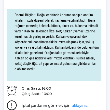
Ambar Fıstık'a davet ediyoruz: sizlere ve sevdiğiniz kişiye özel
tasarlanmış bu villada, hayalinizdeki balayını gerçeğe
Önemli Bilgiler : Doğa içerisinde konuma sahip olan tüm
dönüştürme fırsatını bulacaksınız. Özellikle 4 kişilik
villalarımızda düzenli olarak ilaçlama yapılmaktadır. Buna
kapasitesiyle romantik ve huzurlu bir tatil geçirmek isteyen çiftler
rağmen çevrede; kelebek, böcek, sinek vs. bulunma ihtimali
ve aileler için ideal bir seçenektir.
vardır. Kalkan Hakkında Özel Not; Kalkan ; yamaç üzerine
kurulmuş bir yerleşim yeridir. Kalkan ve çevresindeki
Denizin ve doğanın harmonik buluşması ile şekillenen manzara,
köylerde bulunan tüm yazlıklarımıza ulaşmak için, yokuş
huzur içinde zaman geçirme olanağı sunuyor. Sabahları, güneşin
yukarı ve viraj çıkılmaktadır. Kalkan bölgesinde bulunun tüm
ilk ışıkları ile uyanıp, balkonunuzdan
villalar için genel not : Yoğun talep görmesi sebebiyle;
doğa manzarasına bakarken içeceğiniz bir fincan kahve, baş
Kalkan bölgesindeki villalarımızda elektrik - su kesintileri,
başa geçireceğiniz zamanın kıymetini bir kat daha artıracak.
voltaj düşüklüğü, alt yapı ve inşaat çalışması gibi durumlar
olabilmektedir
İçeriği estetik ve zarafetle bezenmiş olan Villa Ambar Fıstık, 2
yatak odası, konforlu 3 yatak ve 2 banyo ile minimalist ve
fonksiyonel bir yaşam alanı sunuyor.
Giriş Saati: 16:00
Çıkış Saati: 10:00
Villa Ambar Fıstık,Tatilseverlerin unutulmaz anılar biriktirerek
evlerine dönmesini amaçlayan Villa Gezegeni, siz ve
İptal şartlarını görmek için
tıklayınız
.
sevdiklerinizle paylaşılan her özel anın bir parçası olmayı