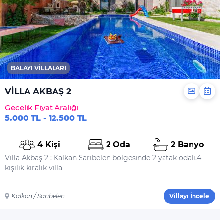
BALAYI VILLALARI
VİLLA AKBAŞ 2
Gecelik Fiyat Aralığı
5.000 TL - 12.500 TL
4 Kişi
2 Oda
2 Banyo
Villa Akbaş 2 ; Kalkan Sarıbelen bölgesinde 2 yatak odalı,4
kişilik kiralık villa
Kalkan / Sarıbelen
Villayı İncele