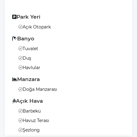
Park Yeri
Açık Otopark
Banyo
Tuvalet
Duş
Havlular
Manzara
Doğa Manzarası
Açık Hava
Barbekü
Havuz Terası
Şezlong