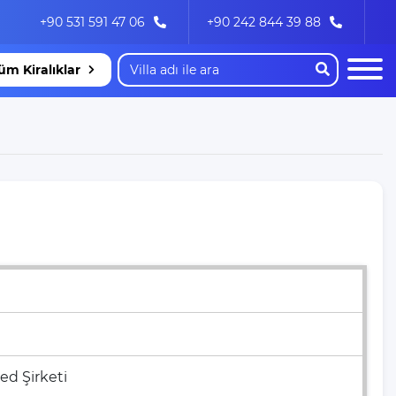
+90 531 591 47 06
+90 242 844 39 88
üm Kiralıklar
ed Şirketi