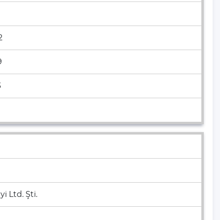
2
9
3
 Ltd. Şti.