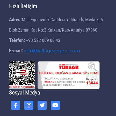
Kaş'ta Neler Var?
Hızlı İletişim
Lüks Villa Önerileri | Villa
Adres:
Gezegeni Öneriyor
Milli Egemenlik Caddesi Yalıhan İş Merkezi A
Balayı Villası Önerileri | Villa
Blok Zemin Kat No:3 Kalkan/Kaş/Antalya 07960
Gezegeni Öneriyor
Telefon:
+90 532 069 00 43
Tatilde Villa Seçenekleri
E-mail:
info@villagezegeni.com
Muhteşem Tatil İçin Villa
Kiralama Servisi
Farklı Tatil Bölgelerinde Villa
Kiralama
İstediğiniz Havuzlu Villayı
Seçebilirsiniz
Sosyal Medya
Kiralık Villa Tercihinde Yeni
Seçenekler
Günlük Kiralık Villa