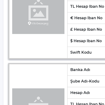
ST.NİCHOLAS (NOEL BABA)
TL Hesap Iban No
KİLİSESİ
PİRHA (BEZİRGAN) ANTİK ŞEHRİ
€ Hesap Iban No
ANTİK LİKYA YOLU
£ Hesap Iban No
SAKLIKENT KANYONU
$ Hesap Iban No
MAVİ MAĞARA
GÜVERCİNLİK DENİZ MAĞARASI
Swift Kodu
GÖMBE YAYLASI
Fırnaz Koyu
Banka Adı
YEDİ BURUNLAR
Şube Adı-Kodu
Kabak Koyu
KELEBEKLER VADİSİ
Hesap Adı
MEİS ADASI
TL Hesap Iban No