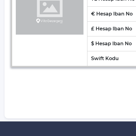
Kalkan'da Gece Hayatı
€ Hesap Iban No
Kalkan Kaputaş Plajı
Patara Plajı Ve Patara Antik Kenti
£ Hesap Iban No
Kalkan'daki Restaurantlar
$ Hesap Iban No
Neden Muhafazakar Villa Tatili?
Swift Kodu
Neden Villa Kiralama?
Villa Kiralarken Nelere Dikkat
Etmeliyiz?
Tekne Turuna Gidiyoruz... :)
Kalkan'daki Plajlar
Kum Tepesi
Kalkan Halk Plajı
Muhafazakar Villa Önerileri