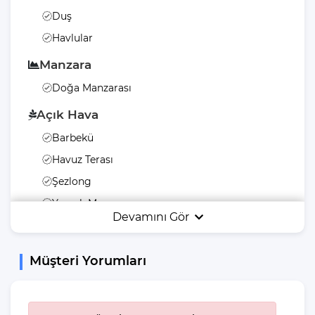
Duş
Havlular
Manzara
Doğa Manzarası
Açık Hava
Barbekü
Havuz Terası
Şezlong
Yemek Masası
Devamını Gör
Bahçe Mobilyası
Bahçe Veya Arka
Müşteri Yorumları
Bahçe
Güneş Şemsiyesi
Salıncak