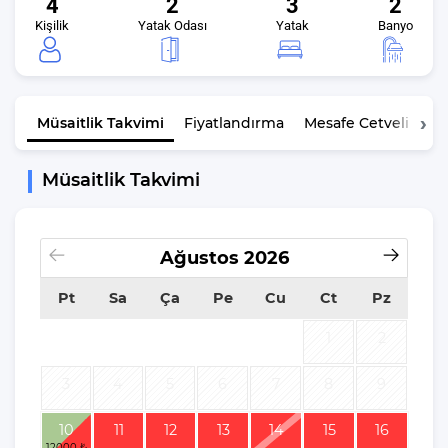
4
2
3
2
Kişilik
Yatak Odası
Yatak
Banyo
Müsaitlik
Takvimi
Fiyatlandırma
Mesafe Cetveli
K
Müsaitlik Takvimi
Ağustos
2026
Pt
Sa
Ça
Pe
Cu
Ct
Pz
1
2
3
4
5
6
7
8
9
10
11
12
13
14
15
16