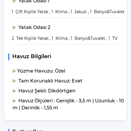
Yatak Odası 1
Villa Aylin Kimler
1 Çift Kişilik Yatak , 1 Klima , 1 Jakuzi , 1 Banyo&Tuvalet
Tarafından Tercih
Yatak Odası 2
Ediliyor?
2 Tek Kişilik Yatak , 1 Klima , 1 Banyo&Tuvalet , 1 TV
Kiralık villamız; Arkadaş grupları ve geniş aileler tarafından tercih
edilir. Sakinliğin ve sessizliğin sefasını sürebileceği bir ortam
Havuz Bilgileri
sunmak için oldukça idealdir. Kiralık villalarımız, kişi kapasitesi
aşılmamak kaydıyla tüm ziyaretçilerimize sorunsuz kullanım
Yüzme Havuzu: Özel
imkanı sağlamaya hazırdır.
Tam Korunaklı Havuz: Evet
Villamızın genel konsept ve özelliklerinden tekrar bahsedecek
Havuz Şekli: Dikdörtgen
olursak; villamızın 1 adet müstakil özel havuzu bulunmaktadır.
Havuz Ölçüleri : Genişlik - 3,5 m | Uzunluk - 10
Ortalama bir bahçeye sahip olan villamız rahatlığı ön planda tutan
m | Derinlik - 1,55 m
2 adet yatak odası,3 yatak,2 banyo, hareket alanı geniş bir mutfak
ve 4 kişinin geniş aralıklarla rahatlıkla oturabileceği koltuklara
sahip salonu bulunmaktadır.