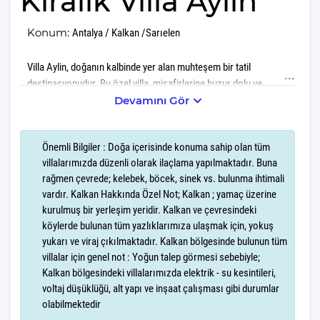
Kiralık Villa Aylin
Konum:
Antalya / Kalkan /Sarıelen
Villa Aylin, doğanın kalbinde yer alan muhteşem bir tatil
destinasyonudur. Bu özel villa, misafirlerine huzur dolu ve
unutulmaz anlar yaşatma amacıyla her detayıyla düşünülmüştür.
Devamını Gör
Villa Aylin,Sarıbelen'in nefes kesen doğası içerisinde yer alır.
Önemli Bilgiler : Doğa içerisinde konuma sahip olan tüm
Sabahları kuş cıvıltılarıyla uyanacak, gün boyu doğanın taptaze
villalarımızda düzenli olarak ilaçlama yapılmaktadır. Buna
havasını soluyarak stres ve yorgunluktan arınacaksınız.
rağmen çevrede; kelebek, böcek, sinek vs. bulunma ihtimali
vardır. Kalkan Hakkında Özel Not; Kalkan ; yamaç üzerine
Villa Aylin, 4 kişilik konaklama kapasitesine sahiptir. 2 yatak
kurulmuş bir yerleşim yeridir. Kalkan ve çevresindeki
odası,3 yatak ve 2 banyosuyla, misafirlerine geniş ve konforlu bir
köylerde bulunan tüm yazlıklarımıza ulaşmak için, yokuş
yaşam alanı sunar. Modern ve şık bir dekorasyonla donatılmış
yukarı ve viraj çıkılmaktadır. Kalkan bölgesinde bulunun tüm
olan Villa Aylin, tatiliniz boyunca evinizin rahatlığını aratmayacak.
villalar için genel not : Yoğun talep görmesi sebebiyle;
Kalkan bölgesindeki villalarımızda elektrik - su kesintileri,
Villa Aylin, doğa içerisinde lüks ve konforu bir arada yaşamak
voltaj düşüklüğü, alt yapı ve inşaat çalışması gibi durumlar
isteyenler için ideal bir seçimdir. Hem balayı çiftleri için romantik
olabilmektedir
bir atmosfer, hem de aileler için huzurlu bir tatil fırsatı sunan bu