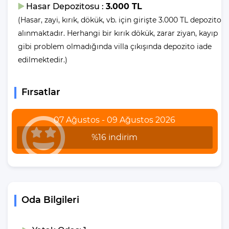
Hasar Depozitosu :
3.000 TL
getirmekteyiz.
(Hasar, zayi, kırık, dökük, vb. için girişte 3.000 TL depozito
Villanın
alınmaktadır. Herhangi bir kırık dökük, zarar ziyan, kayıp
gibi problem olmadığında villa çıkışında depozito iade
Bahçesinde Neler Var?
edilmektedir.)
Yemek Masası ve bahçe mobilyaları kullanımınız için hazır
bulunmaktadır sevdikleriniz ile beraber yemekler yiyip sohbetin
Fırsatlar
dibine vurabilirsiniz. Villanın bahçesindeki salıncak ile keyifli
vakitler geçirebilirsiniz.
07 Ağustos - 09 Ağustos 2026
Villa Giriş ve Çıkış
%16 indirim
Saatleri
Tüm villalarımızın giriş saati öğleden sonra 16:00, çıkış saati ise
sabah 10:00’dur. Kiralık villaların temizliklerinin yanı sıra, gerekli
Oda Bilgileri
kontrollerinin yapılması ve eksiklerin tamamlanıp tekrardan
kullanıma hazır hale getirilmesi için belirtilen saatlere mutlaka
uymanız gerekmektedir.