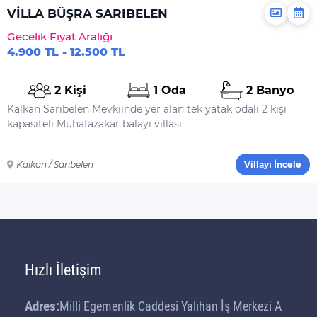
VİLLA BÜŞRA SARIBELEN
Gecelik Fiyat Aralığı
4.900 TL - 12.500 TL
2 Kişi
1 Oda
2 Banyo
Kalkan Sarıbelen Mevkiinde yer alan tek yatak odalı 2 kişi
kapasiteli Muhafazakar balayı villası.
Kalkan / Sarıbelen
Villayı İncele
Hızlı İletişim
Adres:
Milli Egemenlik Caddesi Yalıhan İş Merkezi A