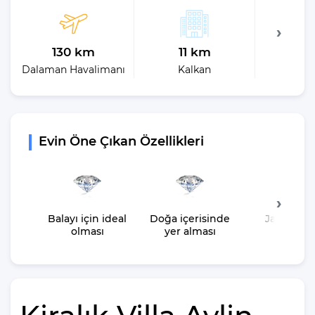
130 km
11 km
12
Dalaman Havalimanı
Kalkan
En 
Evin Öne Çıkan Özellikleri
Balayı için ideal
Doğa içerisinde
Jakuzisin
olması
yer alması
olması