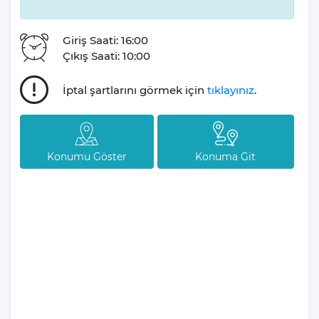
villa,Sarıbelen'in eşsiz güzellikleriyle sizi bekliyor.
Giriş Saati: 16:00
Tatilseverlerin unutulmaz anılar biriktirerek evlerine dönmesini
Çıkış Saati: 10:00
amaçlayan Villa Gezegeni, siz ve sevdiklerinizle paylaşılan her
özel anın bir parçası olmayı gönülden arzular.
İptal şartlarını görmek için
tıklayınız
.
Tatil planlarınızın sizin için ne kadar kıymetli olduğunu derinden
bilen firmamız, tatil süreciniz boyunca yanınızda olmayı taahhüt
eder. Deneyimli ekibimiz, sizlere kesintisiz, eğlenceli ve huzur
Konumu Göster
Konuma Git
dolu bir tatil deneyimi sunmak için her an hazır bulunmaktadır.
Villamız günlük hayatta sık kullanılan; Mikrodalga fırın, ankastre
fırın, buzdolabı, çamaşır makinası, bulaşık makinesi, elektrikli su
ısıtıcı kettle, ankastre 4’lü ocak,4 kişilik yemek takımı, kaşık ve
çatal takımı, tencere ve tava takımı, bardaklar yer almaktadır.
İhtiyacınız durumunda villamızda bulunmayan malzemeler
hakkında bizle iletişime geçebilir ve yardım isteyebilirsiniz.