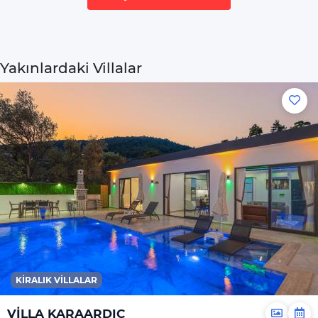
Ocak
Fırın
İnternet
Yakınlardaki Villalar
Wi-Fi Ev Genelinde
Mevcuttur Ve
Ücretsizdir
Hizmetler
Ortak Salon/TV Alanı
Özel Havuz
Jakuzi
Genel
Çamaşır Makinesi
KIRALIK VILLALAR
Saç Kurutma
Makinesi
VİLLA KARAARDIÇ