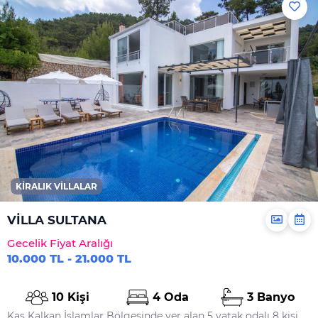
KIRALIK VILLALAR
VİLLA SULTANA
Gecelik Fiyat Aralığı
10.000 TL - 21.000 TL
10 Kişi
4 Oda
3 Banyo
Kaş Kalkan İslamlar Bölgesinde yer alan 5 yatak odalı 8 kişi