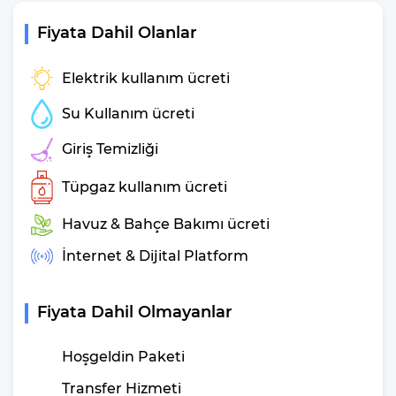
hakkında bizle iletişime geçebilir ve yardım isteyebilirsiniz.
Fiyata Dahil Olanlar
Villa Barış İkizce Genel
Elektrik kullanım ücreti
Özelliklerinden
Su Kullanım ücreti
Bahsedelim
Giriş Temizliği
Kapasite
: 4 Kişi
Yatak Odası
: 2 Adet
Tüpgaz kullanım ücreti
Yatak Sayısı
: 3 Adet
Havuz & Bahçe Bakımı ücreti
Banyo
: 2 Adet
Klima
: 2 Adet
İnternet & Dijital Platform
Şezlong
: 4 Adet
Deniz Manzarası
: Hayır
Fiyata Dahil Olmayanlar
Kimler için Uygun
: Balayı Çiftleri
Çocuk Havuzu
: Hayır
Hoşgeldin Paketi
Villa Barış İkizce Konum
Transfer Hizmeti