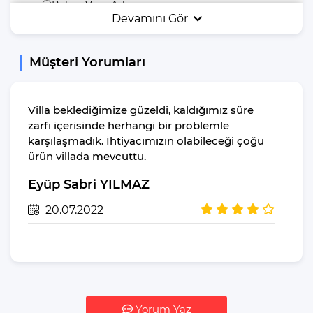
Bahçe Veya Arka
Devamını Gör
Bahçe
Güneş Şemsiyesi
Müşteri Yorumları
Salıncak
Jakuzi
Mangal
Villa beklediğimize güzeldi, kaldığımız süre
zarfı içerisinde herhangi bir problemle
Yiyecek & İçecek
karşılaşmadık. İhtiyacımızın olabileceği çoğu
ürün villada mevcuttu.
İstediğiniz Zaman
Yemek Yeme
Eyüp Sabri YILMAZ
Özgürlüğü
Buzdolabı
20.07.2022
Su Isıtıcı(kettle)
Pişirme Temel
Malzemeleri
Yemek Takımı
Bulaşık Makinesi
Yorum Yaz