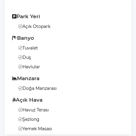
Villa Gezegeni olsun.
Park Yeri
Açık Otopark
Banyo
Tuvalet
Duş
Havlular
Manzara
Doğa Manzarası
Açık Hava
Havuz Terası
Şezlong
Yemek Masası