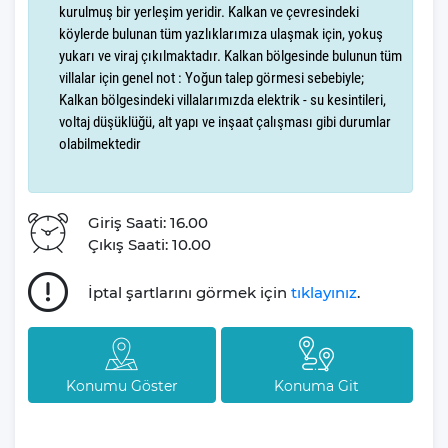
konforu bir arada sunar. Burada, yeni evlenen çiftler, birlikte
kurulmuş bir yerleşim yeridir. Kalkan ve çevresindeki
geçirecekleri ilk günleri doğanın sakinliği içinde, rüya gibi bir
köylerde bulunan tüm yazlıklarımıza ulaşmak için, yokuş
atmosferde kutlayabilirler.
yukarı ve viraj çıkılmaktadır. Kalkan bölgesinde bulunun tüm
villalar için genel not : Yoğun talep görmesi sebebiyle;
Villa Barış İkizce İslamlar'ın nefes kesen doğası içerisinde yer
Kalkan bölgesindeki villalarımızda elektrik - su kesintileri,
alır. Sabahları kuş cıvıltılarıyla uyanacak, gün boyu doğanın
voltaj düşüklüğü, alt yapı ve inşaat çalışması gibi durumlar
taptaze havasını soluyarak stres ve yorgunluktan arınacaksınız.
olabilmektedir
Villanın en özel özelliklerinden biri şüphesiz ki içerisinde bulunan
jakuzidir. Günün sonunda, jakuzide rahatlayarak manzaraya
Giriş Saati: 16.00
karşı romantik anlar yaşayabilirsiniz. Ayrıca, bahçedesinde
Çıkış Saati: 10.00
sevdiklerinizle birlikte huzurlu anlar geçirebilir, doğanın
güzelliklerini doyasıya yaşayabilirsiniz.
İptal şartlarını görmek için
tıklayınız
.
Villa Barış İkizce 4 kişilik konaklama kapasitesine sahiptir. 2
yatak odası,3 yatak ve 2 banyosuyla, misafirlerine geniş ve
konforlu bir yaşam alanı sunar. Modern ve şık bir dekorasyonla
Konumu Göster
Konuma Git
donatılmış olan bu villa, tatiliniz boyunca evinizin rahatlığını
aratmayacak.