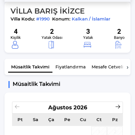
VİLLA BARIŞ İKİZCE
Villa Kodu:
#1990
Konum:
Kalkan / İslamlar
4
2
3
2
Kişilik
Yatak Odası
Yatak
Banyo
Müsaitlik
Takvimi
Fiyatlandırma
Mesafe Cetveli
K
Müsaitlik Takvimi
Ağustos
2026
Pt
Sa
Ça
Pe
Cu
Ct
Pz
1
2