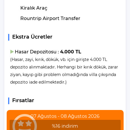
Özellikleri
Kiralık Araç
Havalimanına Uzaklık
:165 Km (Dalaman Havalimanı)
Rountrip Airport Transfer
Şehir Merkezine Uzaklık
: 20 Km
Plaja Uzaklık
: 21 Km
Otogara Uzaklık
: 20 Km
Ekstra Ücretler
Markete Uzaklık
: 1 Km
Restaurantlara Uzaklık
: 20 Km
Hasar Depozitosu :
4.000 TL
Sağlık Merkezine Uzaklık : 23 Km
(Hasar, zayi, kırık, dökük, vb. için girişte 4.000 TL
depozito alınmaktadır. Herhangi bir kırık dökük, zarar
Eğer “Ben havuzcu değilim. Denize girmek istiyorum diyorsanız
ziyan, kayıp gibi problem olmadığında villa çıkışında
eğer, denize girmek için 21 Km araç mesafeniz olduğunu
depozito iade edilmektedir.)
belirtelim.
Villalarımızda yer alan havuzlar her misafirimizin ardından özel
Fırsatlar
madde ve yöntemler ile temizlenip, dezenfekte edilmektedir. Bu
şekilde havuzlarımızı her misafir sonrası için hazır duruma
07 Ağustos - 08 Ağustos 2026
getirmekteyiz.
%16 indirim