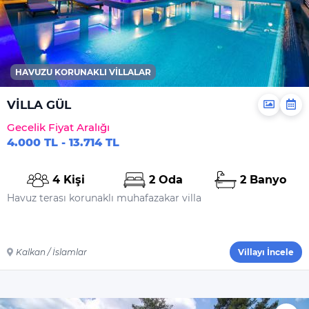
İç Havuz Isıtması
HAVUZU KORUNAKLI VILLALAR
VİLLA GÜL
Gecelik Fiyat Aralığı
4.000 TL - 13.714 TL
4 Kişi
2 Oda
2 Banyo
Havuz terası korunaklı muhafazakar villa
Kalkan / İslamlar
Villayı İncele