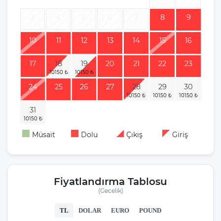
3
4
5
6
7
8
9
10
11
12
13
14
15
16
17
18
19
20
21
22
23
24
25
26
27
28
29
30
31
Müsait
Dolu
Çıkış
Giriş
Fiyatlandırma Tablosu
(Gecelik)
TL
DOLAR
EURO
POUND