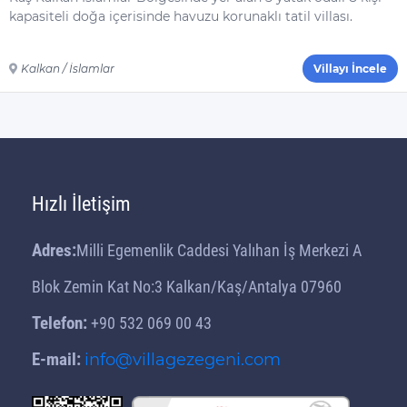
kapasiteli doğa içerisinde havuzu korunaklı tatil villası.
Kalkan / İslamlar
Villayı İncele
Hızlı İletişim
Adres:
Milli Egemenlik Caddesi Yalıhan İş Merkezi A
Blok Zemin Kat No:3 Kalkan/Kaş/Antalya 07960
Telefon:
+90 532 069 00 43
E-mail:
info@villagezegeni.com