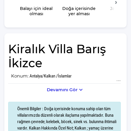
Balayı için ideal
Doğa içerisinde
Jakuzisin
olması
yer alması
olması
Kiralık Villa Barış
İkizce
Konum:
Antalya/Kalkan /İslamlar
Devamını Gör
Villa Barış İkizce Balayı çiftlerine ve küçük ailelere yönelik olarak
tasarlanmış, doğanın kalbinde yer alan muhteşem bir tatil
destinasyonudur. Bu özel villa, misafirlerine huzur dolu ve
Önemli Bilgiler : Doğa içerisinde konuma sahip olan tüm
unutulmaz anlar yaşatma amacıyla her detayıyla düşünülmüştür.
villalarımızda düzenli olarak ilaçlama yapılmaktadır. Buna
rağmen çevrede; kelebek, böcek, sinek vs. bulunma ihtimali
Balayı çiftleri için hazırlanan Villa Barış İkizce romantizm ve
vardır. Kalkan Hakkında Özel Not; Kalkan ; yamaç üzerine