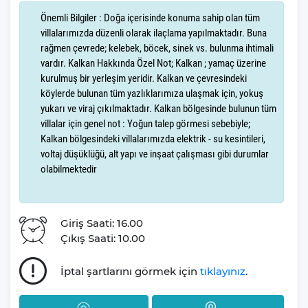
etmesini sağlamaktadır.
Önemli Bilgiler : Doğa içerisinde konuma sahip olan tüm
villalarımızda düzenli olarak ilaçlama yapılmaktadır. Buna
Villa Boğaziçi 2 muhafazakar özellikleri dışında doğa içerisinde
rağmen çevrede; kelebek, böcek, sinek vs. bulunma ihtimali
yer alması ile de dikkat çekmektedir. Villamız doğa içerisinde yer
vardır. Kalkan Hakkında Özel Not; Kalkan ; yamaç üzerine
alması sebebiyle doğanın eşsiz güzelliği ve sakinliğini
kurulmuş bir yerleşim yeridir. Kalkan ve çevresindeki
misafirlerine hissettirmektedir. Siz de yorucu, yorgun ve stresli
köylerde bulunan tüm yazlıklarımıza ulaşmak için, yokuş
yukarı ve viraj çıkılmaktadır. Kalkan bölgesinde bulunun tüm
geçen bir senenin ardından kendinizi doğa içerisinde bulunan
villalar için genel not : Yoğun talep görmesi sebebiyle;
villamızda ödüllendirebilirsiniz. Güne eşsiz doğa manzarasına
Kalkan bölgesindeki villalarımızda elektrik - su kesintileri,
uyanmak, doğa içerisinde sessiz ve sakin bir ortamda bulunmak
voltaj düşüklüğü, alt yapı ve inşaat çalışması gibi durumlar
sizlere oldukça iyi gelecektir.
olabilmektedir
Villamız tüm bu özelliklerinin yanı sıra konum özellikleri ile de ön
plana çıkmaktadır. Villamız Kalkan merkeze 12 kilometre, market
ve restaurantlara ise 3 kilometre uzaklıktadır. Bu sayede günlük
Giriş Saati: 16.00
ihtiyaçlarınızda veya Kalkan’ın eşsiz güzelliklerini keşfetmek
Çıkış Saati: 10.00
istediğizde kısa sürede istediğiniz yere varabilmektesiniz.
“Deniz olmadan tatil mi olur?”
Eğer
diyorsanız villamıza
İptal şartlarını görmek için
tıklayınız
.
en yakın plaj 13 kilometre uzaklıkta yer almaktadır. Böylece
villadan ayrılıp aracınızla yaklaşık 10-15 dakika içerisinde plaja