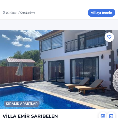
Ütü Masası
Nevresimler
Kalkan / Sarıbelen
Villayı İncele
Çarşaflar
Elektrikli Süpürge
Dahil Olmayanlar
Şampuan
El Sabunu
Bulaşık Deterjanı
Bulaşık Makinesi
Deterjanı
Çamaşır Makinesi
Deterjanı
Yiyecek Ve Içecek
KIRALIK APARTLAR
VİLLA EMİR SARIBELEN