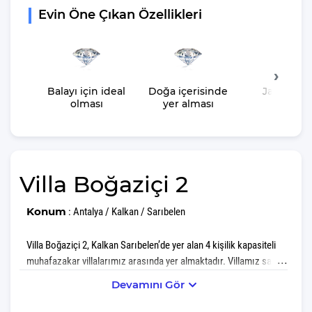
Evin Öne Çıkan Özellikleri
Balayı için ideal
Doğa içerisinde
Jakuzisin
olması
yer alması
olması
Villa Boğaziçi 2
Konum
: Antalya / Kalkan / Sarıbelen
Villa Boğaziçi 2, Kalkan Sarıbelen’de yer alan 4 kişilik kapasiteli
muhafazakar villalarımız arasında yer almaktadır. Villamız sahip
olduğu muhafazakar özellikleri ile havuz ve teras alanının
Devamını Gör
dışardan görünmesini engellemektedir. Villamız bu özelliği ile
hem balayı çiftleri hem de muhafazakar ailelerin villamızı tercih