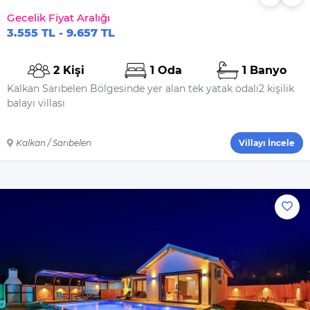
Gecelik Fiyat Aralığı
3.555 TL - 9.657 TL
2 Kişi
1 Oda
1 Banyo
Kalkan Sarıbelen Bölgesinde yer alan tek yatak odalı2 kişilik
balayı villası
Kalkan / Sarıbelen
Villayı İncele