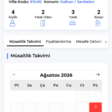
Villa Kodu:
#3492
Konum:
Kalkan / Sarıbelen
4
2
3
2
Kişilik
Yatak Odası
Yatak
Banyo
Müsaitlik
Takvimi
Fiyatlandırma
Mesafe Cetveli
K
Müsaitlik Takvimi
Ağustos
2026
Pt
Sa
Ça
Pe
Cu
Ct
Pz
1
2
3
4
5
6
7
8
9