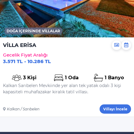
DOĞA İÇERISINDE VILLALAR
VİLLA ERİSA
Gecelik Fiyat Aralığı
3.571 TL - 10.286 TL
3 Kişi
1 Oda
1 Banyo
Kalkan Sarıbelen Mevkiinde yer alan tek yatak odalı 3 kişi
kapasiteli muhafazakar kiralık tatil villası.
Kalkan / Sarıbelen
Villayı İncele