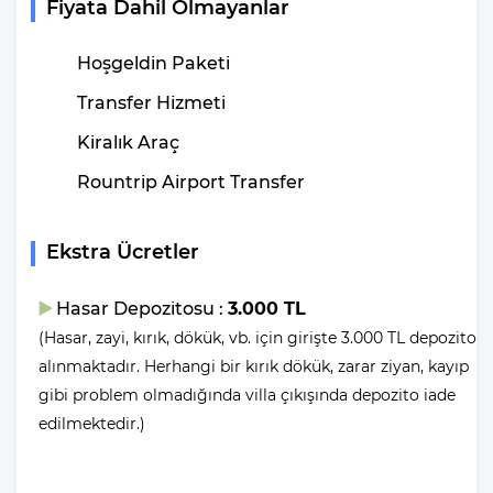
Ölçüleri Nedir?
Fiyata Dahil Olmayanlar
Boy
: 3.5 Metre | En: 6 Metre | Derinlik: 1.55 Metre
Hoşgeldin Paketi
Havuz Tipi
Havuz Şekli
: Tam Korunaklı Havuz |
Transfer Hizmeti
: Dikdörtgen
Kiralık Araç
“Ben havuza değil denize girmek
Siz de
Rountrip Airport Transfer
istiyorum!”
diyorsanız, Villa Boğaziçi 2’den ayrılıp kısa sürede
plaja ulaşabilirsiniz. Plaj villamıza yaklaşık 13 kilometre
Ekstra Ücretler
uzaklıktadır. Böylelikle villamızdan ayrılıp aracınızla 10-20 dakika
gibi kısa bir sürede plaja ulaşabilirsiniz. Plajda geçireceğiniz
keyifli vakit size ve sevdiklerinize unutamayacakları bir tatil
Hasar Depozitosu :
3.000 TL
yaşatacaktır.
(Hasar, zayi, kırık, dökük, vb. için girişte 3.000 TL depozito
alınmaktadır. Herhangi bir kırık dökük, zarar ziyan, kayıp
Villalarımızda yer alan havuzlar her misafirimizin ardından özel
gibi problem olmadığında villa çıkışında depozito iade
madde ve yöntemler ile temizlenip, dezenfekte edilmektedir. Bu
edilmektedir.)
şekilde havuzlarımızı her misafir sonrası için hazır duruma
getirmekteyiz.