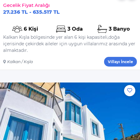
Özel Havuz
Gecelik Fiyat Aralığı
27.236 TL - 635.517 TL
Genel
Çamaşır Makinesi
6 Kişi
3 Oda
3 Banyo
Saç Kurutma
Kalkan Kışla bölgesinde yer alan 6 kişi kapasiteli,doğa
Makinesi
içerisinde çekirdek aileler için uygun villalarımız arasında yer
almaktadır.
Ütü
Ütü Masası
Kalkan / Kışla
Villayı İncele
Nevresimler
Çarşaflar
Elektrikli Süpürge
Dahil Olmayanlar
Şampuan
El Sabunu
Bulaşık Deterjanı