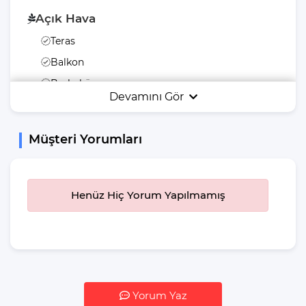
Açık Hava
Teras
Balkon
Barbekü
Devamını Gör
Havuz Terası
Şezlong
Müşteri Yorumları
Yemek Masası
Güneş Şemsiyesi
Yiyecek & İçecek
Henüz Hiç Yorum Yapılmamış
İstediğiniz Zaman
Yemek Yeme
Özgürlüğü
Mikrodalga Fırın
Buzdolabı
Yorum Yaz