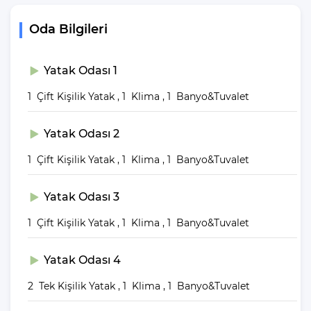
vakitler geçirebilirsiniz.
Oda Bilgileri
Villa Giriş ve Çıkış
Saatleri
Yatak Odası 1
Tüm villalarımızın giriş saati öğleden sonra 16:00, çıkış saati ise
1 Çift Kişilik Yatak , 1 Klima , 1 Banyo&Tuvalet
sabah 10:00’dur. Kiralık villaların temizliklerinin yanı sıra, gerekli
kontrollerinin yapılması ve eksiklerin tamamlanıp tekrardan
Yatak Odası 2
kullanıma hazır hale getirilmesi için belirtilen saatlere mutlaka
uymanız gerekmektedir.
1 Çift Kişilik Yatak , 1 Klima , 1 Banyo&Tuvalet
Villa Etna Kimler
Yatak Odası 3
Tarafından Tercih
1 Çift Kişilik Yatak , 1 Klima , 1 Banyo&Tuvalet
Ediliyor?
Yatak Odası 4
Kiralık villamız; Arkadaş grupları ve geniş aileler tarafından tercih
2 Tek Kişilik Yatak , 1 Klima , 1 Banyo&Tuvalet
edilir. Sakinliğin ve sessizliğin sefasını sürebileceği bir ortam
sunmak için oldukça idealdir. Kiralık villalarımız, kişi kapasitesi