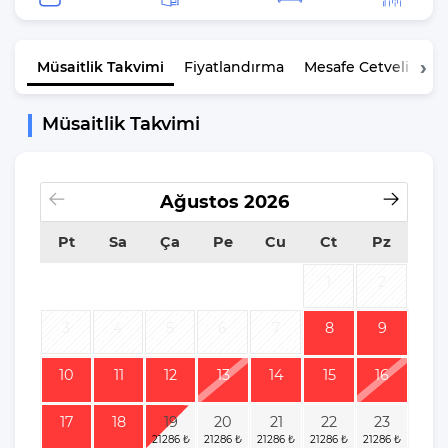
Müsaitlik
Takvimi
Fiyatlandırma
Mesafe Cetveli
K
Müsaitlik Takvimi
Ağustos
2026
Pt
Sa
Ça
Pe
Cu
Ct
Pz
1
2
3
4
5
6
7
8
9
10
11
12
13
14
15
16
17
18
19
20
21
22
23