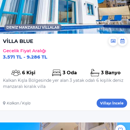
Bulaşık Makinesi
Deterjanı
Çamaşır Makinesi
Deterjanı
DENIZ MANZARALI VILLALAR
Yiyecek Ve Içecek
VİLLA BLUE
Gecelik Fiyat Aralığı
3.571 TL - 9.286 TL
6 Kişi
3 Oda
3 Banyo
Kalkan Kışla Bölgesinde yer alan 3 yatak odalı 6 kişilik deniz
manzaralı kiralık villa
Kalkan / Kışla
Villayı İncele