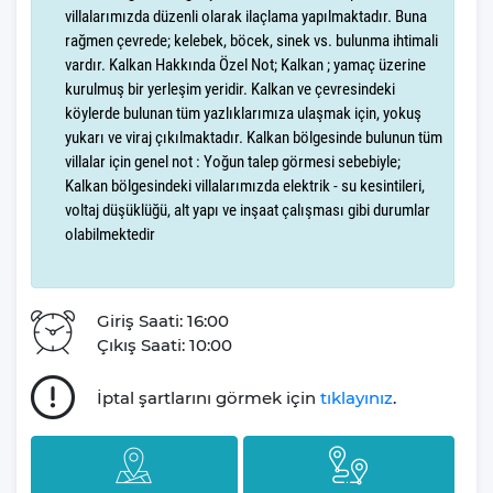
villalarımızda düzenli olarak ilaçlama yapılmaktadır. Buna
havasını soluyarak stres ve yorgunluktan arınacaksınız.
rağmen çevrede; kelebek, böcek, sinek vs. bulunma ihtimali
vardır. Kalkan Hakkında Özel Not; Kalkan ; yamaç üzerine
Villa Etna, 8 kişilik konaklama kapasitesine sahiptir. 4 yatak
kurulmuş bir yerleşim yeridir. Kalkan ve çevresindeki
odası,5 yatak ve 4 banyosuyla, misafirlerine geniş ve konforlu bir
köylerde bulunan tüm yazlıklarımıza ulaşmak için, yokuş
yaşam alanı sunar. Modern ve şık bir dekorasyonla donatılmış
yukarı ve viraj çıkılmaktadır. Kalkan bölgesinde bulunun tüm
olan Villa Etna, tatiliniz boyunca evinizin rahatlığını aratmayacak.
villalar için genel not : Yoğun talep görmesi sebebiyle;
Kalkan bölgesindeki villalarımızda elektrik - su kesintileri,
Villa Etna doğa içerisinde lüks ve konforu bir arada yaşamak
voltaj düşüklüğü, alt yapı ve inşaat çalışması gibi durumlar
isteyenler için ideal bir seçimdir. Hem balayı çiftleri için romantik
olabilmektedir
bir atmosfer, hem de aileler için huzurlu bir tatil fırsatı sunan bu
villa,Kışla bölgesi'nin eşsiz güzellikleriyle sizi bekliyor.
Giriş Saati: 16:00
Tatilseverlerin unutulmaz anılar biriktirerek evlerine dönmesini
Çıkış Saati: 10:00
amaçlayan Villa Gezegeni, siz ve sevdiklerinizle paylaşılan her
özel anın bir parçası olmayı gönülden arzular.
İptal şartlarını görmek için
tıklayınız
.
Tatil planlarınızın sizin için ne kadar kıymetli olduğunu derinden
bilen firmamız, tatil süreciniz boyunca yanınızda olmayı taahhüt
eder. Deneyimli ekibimiz, sizlere kesintisiz, eğlenceli ve huzur