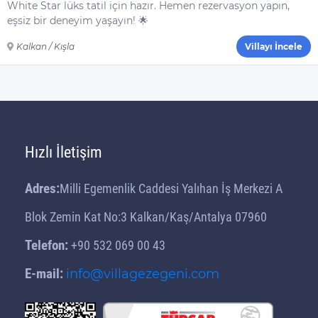
White Star lüks tatil için hazır. Hemen rezervasyon yapın,
eşsiz bir deneyim yaşayın! 🌟
Kalkan / Kışla
Villayı İncele
Hızlı İletişim
Adres:
Milli Egemenlik Caddesi Yalıhan İş Merkezi A
Blok Zemin Kat No:3 Kalkan/Kaş/Antalya 07960
Telefon:
+90 532 069 00 43
E-mail:
info@villagezegeni.com