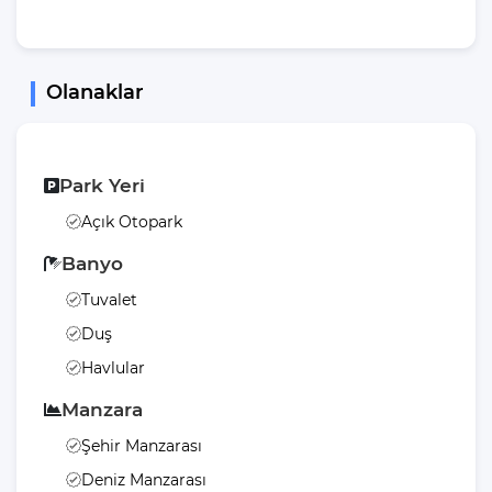
Düz
Olanaklar
Park Yeri
Açık Otopark
Banyo
Tuvalet
Duş
Havlular
Manzara
Şehir Manzarası
Deniz Manzarası