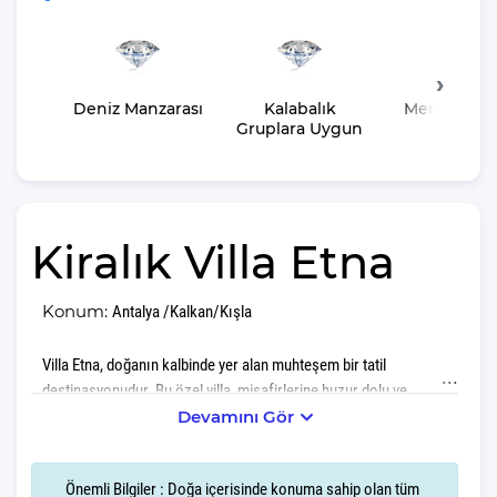
Deniz Manzarası
Kalabalık
Merkeze Ya
Gruplara Uygun
Kiralık Villa Etna
Konum:
Antalya /Kalkan/Kışla
Villa Etna, doğanın kalbinde yer alan muhteşem bir tatil
destinasyonudur. Bu özel villa, misafirlerine huzur dolu ve
unutulmaz anlar yaşatma amacıyla her detayıyla düşünülmüştür.
Devamını Gör
Villa Etna,Kışla bölgesi'nin nefes kesen doğası içerisinde yer alır.
Önemli Bilgiler : Doğa içerisinde konuma sahip olan tüm
Sabahları kuş cıvıltılarıyla uyanacak, gün boyu doğanın taptaze