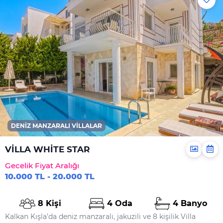
DENIZ MANZARALI VILLALAR
VİLLA WHİTE STAR
Gecelik Fiyat Aralığı
10.000 TL - 20.000 TL
8 Kişi
4 Oda
4 Banyo
Kalkan Kışla’da deniz manzaralı, jakuzili ve 8 kişilik Villa