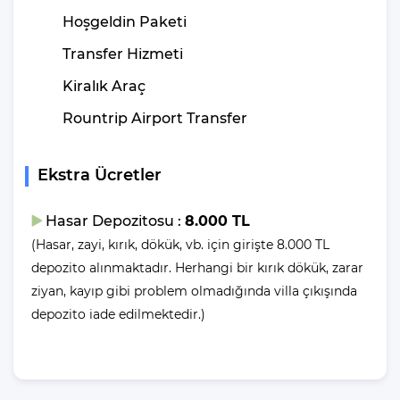
Hoşgeldin Paketi
Genişlik - 5 m | Uzunluk - 6 m | Derinlik -1,55m
Transfer Hizmeti
Eğer “Ben havuzcu değilim. Denize girmek istiyorum diyorsanız
Kiralık Araç
eğer, denize girmek için 700 m araç mesafeniz olduğunu
belirtelim.
Rountrip Airport Transfer
Villalarımızda yer alan havuzlar her misafirimizin ardından özel
Ekstra Ücretler
madde ve yöntemler ile temizlenip, dezenfekte edilmektedir. Bu
şekilde havuzlarımızı her misafir sonrası için hazır duruma
Hasar Depozitosu :
8.000 TL
getirmekteyiz.
(Hasar, zayi, kırık, dökük, vb. için girişte 8.000 TL
Villanın
depozito alınmaktadır. Herhangi bir kırık dökük, zarar
ziyan, kayıp gibi problem olmadığında villa çıkışında
Bahçesinde Neler Var?
depozito iade edilmektedir.)
Yemek Masası ve bahçe mobilyaları kullanımınız için hazır
bulunmaktadır sevdikleriniz ile beraber yemekler yiyip sohbetin
dibine vurabilirsiniz. Villanın bahçesindeki salıncak ile keyifli