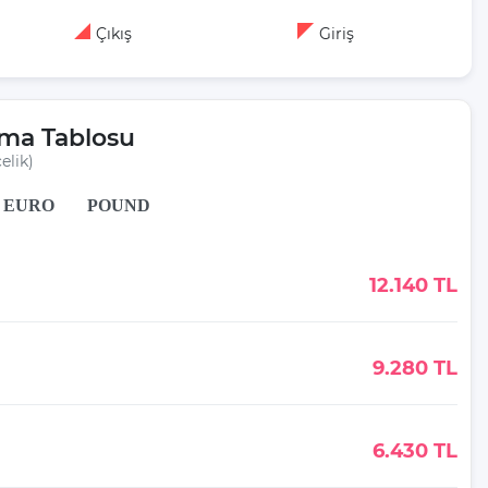
Çıkış
Giriş
rma Tablosu
elik)
EURO
POUND
12.140 TL
9.280 TL
6.430 TL