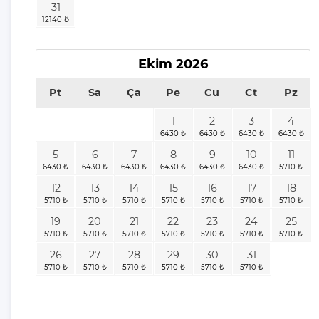
31
Kaş'ta Neler Var?
Lüks Villa Önerileri | Villa
Gezegeni Öneriyor
Ekim
2026
Balayı Villası Önerileri | Villa
Gezegeni Öneriyor
Pt
Sa
Ça
Pe
Cu
Ct
Pz
Tatilde Villa Seçenekleri
1
2
3
4
Muhteşem Tatil İçin Villa
5
6
7
8
9
10
11
Kiralama Servisi
Farklı Tatil Bölgelerinde Villa
12
13
14
15
16
17
18
Kiralama
19
20
21
22
23
24
25
İstediğiniz Havuzlu Villayı
Seçebilirsiniz
26
27
28
29
30
31
Kiralık Villa Tercihinde Yeni
Seçenekler
Günlük Kiralık Villa