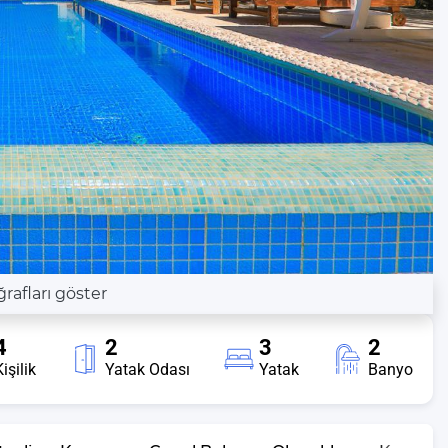
afları göster
4
2
3
2
işilik
Yatak Odası
Yatak
Banyo