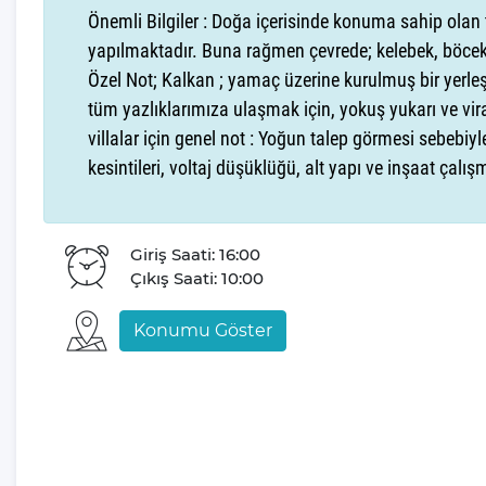
Önemli Bilgiler : Doğa içerisinde konuma sahip olan 
alan sunar.
Kapalı ve ısıtmalı havuzu
, kış aylarında da t
yapılmaktadır. Buna rağmen çevrede; kelebek, böcek
ile birlikte konfor ve lüksü bir arada sunar. Modern tasarım
Özel Not; Kalkan ; yamaç üzerine kurulmuş bir yerle
unutulmaz bir atmosfer sağlar.
tüm yazlıklarımıza ulaşmak için, yokuş yukarı ve vi
Tatilseverlerin unutulmaz anılar biriktirerek evlerine d
villalar için genel not : Yoğun talep görmesi sebebiyl
paylaşılan her özel anın bir parçası olmayı gönülden ar
kesintileri, voltaj düşüklüğü, alt yapı ve inşaat çalı
Tatil planlarınızın sizin için ne kadar kıymetli olduğunu
yanınızda olmayı taahhüt eder. Deneyimli ekibimiz, sizler
Giriş Saati: 16:00
Çıkış Saati: 10:00
sunmak için her an hazır bulunmaktadır.
Konumu Göster
Villamız günlük hayatta sık kullanılan; Mikrodalga fırın
makinesi, elektrikli su ısıtıcı kettle, ankastre 4’lü ocak,
tava takımı, bardaklar yer almaktadır. İhtiyacınız d
bizle iletişime geçebilir ve yardım isteyebilirsiniz.