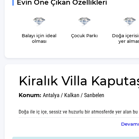
Evin Öne Çıkan Özellikleri
Balayı için ideal
Çocuk Parkı
Doğa içeris
olması
yer almas
Kiralık Villa Kaputa
Konum:
Antalya / Kalkan / Sarıbelen
Doğa ile iç içe, sessiz ve huzurlu bir atmosferde yer alan bu 
havuzu
ve
jakuzisiyle
her mevsim konforlu ve romantik b
Devamı
villa,
balayı çiftleri
başta olmak üzere, mahremiyetine önem 
uygundur. Villanın tüm alanları dışarıdan izole olacak şekild