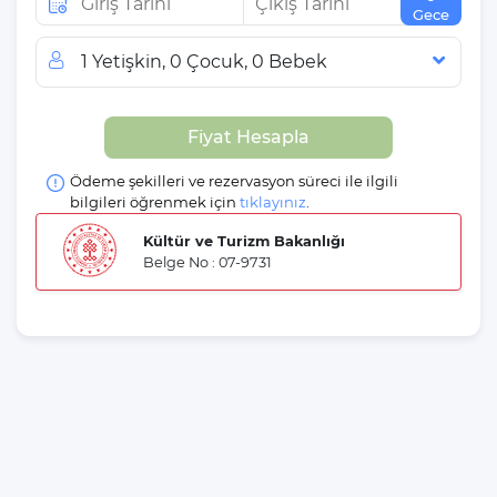
Gece
1 Yetişkin, 0 Çocuk, 0 Bebek
Misafir Sayısı
Fiyat Hesapla
Yetişkin
Çocuk
Ödeme şekilleri ve rezervasyon süreci ile ilgili
Bebek
bilgileri öğrenmek için
tıklayınız
.
Kültür ve Turizm Bakanlığı
Belge No : 07-9731