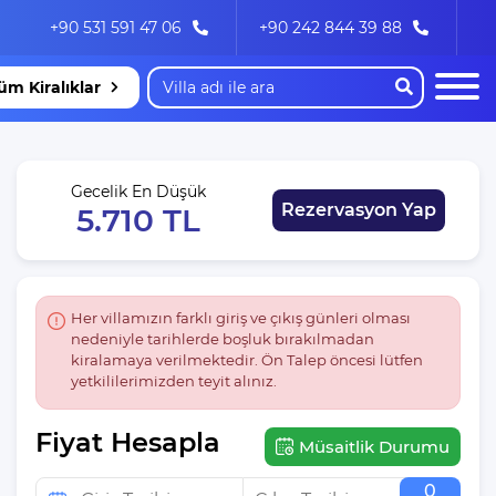
+90 531 591 47 06
+90 242 844 39 88
üm Kiralıklar
Gecelik En Düşük
Rezervasyon Yap
5.710 TL
Her villamızın farklı giriş ve çıkış günleri olması
nedeniyle tarihlerde boşluk bırakılmadan
kiralamaya verilmektedir. Ön Talep öncesi lütfen
yetkililerimizden teyit alınız.
Fiyat Hesapla
Müsaitlik Durumu
0