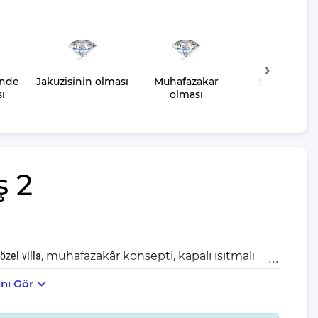
inde
Jakuzisinin olması
Muhafazakar
Salıncağını
ı
olması
olması
ş 2
özel villa,
muhafazakâr konsepti
,
kapalı ısıtmalı
ir tatil deneyimi sunar.Toplam
2 yatak odasına
sahip olan
nı Gör
veren küçük aileler ve çift arkadaş grupları için de
e tasarlanmıştır; böylece misafirlerine tam anlamıyla özel bir