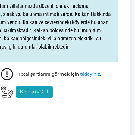
tüm villalarımızda düzenli olarak ilaçlama
atil keyfi yaşamak isteyenler için ideal olup, jakuzili özel alan
, sinek vs. bulunma ihtimali vardır. Kalkan Hakkında
ı ve doğal dokularla bütünleşen mimarisi sayesinde
şim yeridir. Kalkan ve çevresindeki köylerde bulunan
raj çıkılmaktadır. Kalkan bölgesinde bulunun tüm
önmesini amaçlayan Villa Gezegeni, siz ve sevdiklerinizle
e; Kalkan bölgesindeki villalarımızda elektrik - su
zular.
şması gibi durumlar olabilmektedir
 derinden bilen firmamız, tatil süreciniz boyunca
e kesintisiz, eğlenceli ve huzur dolu bir tatil deneyimi
İptal şartlarını görmek için
tıklayınız
.
Konuma Git
, ankastre fırın, buzdolabı, çamaşır makinası, bulaşık
 4 kişilik yemek takımı, kaşık ve çatal takımı, tencere ve
urumunda villamızda bulunmayan malzemeler hakkında