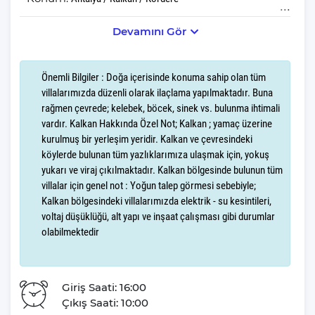
Devamını Gör
Villa Larmina, doğanın kalbinde yer alan muhteşem bir tatil
destinasyonudur. Bu özel villa, misafirlerine huzur dolu ve
unutulmaz anlar yaşatma amacıyla her detayıyla düşünülmüştür.
Önemli Bilgiler : Doğa içerisinde konuma sahip olan tüm
villalarımızda düzenli olarak ilaçlama yapılmaktadır. Buna
Villa Larmina, Kördere'nin nefes kesen doğası içerisinde yer alır.
rağmen çevrede; kelebek, böcek, sinek vs. bulunma ihtimali
Sabahları kuş cıvıltılarıyla uyanacak, gün boyu doğanın taptaze
vardır. Kalkan Hakkında Özel Not; Kalkan ; yamaç üzerine
havasını soluyarak stres ve yorgunluktan arınacaksınız.
kurulmuş bir yerleşim yeridir. Kalkan ve çevresindeki
köylerde bulunan tüm yazlıklarımıza ulaşmak için, yokuş
Villa Larmina, 6 kişilik konaklama kapasitesine sahiptir. 3 yatak
yukarı ve viraj çıkılmaktadır. Kalkan bölgesinde bulunun tüm
odası,4 yatak ve 3 banyosuyla, misafirlerine geniş ve konforlu bir
villalar için genel not : Yoğun talep görmesi sebebiyle;
yaşam alanı sunar. Modern ve şık bir dekorasyonla donatılmış
Kalkan bölgesindeki villalarımızda elektrik - su kesintileri,
olan Villa Larmina, tatiliniz boyunca evinizin rahatlığını
voltaj düşüklüğü, alt yapı ve inşaat çalışması gibi durumlar
aratmayacak.
olabilmektedir
Villa Larmina, doğa içerisinde lüks ve konforu bir arada yaşamak
isteyenler için ideal bir seçimdir. Hem balayı çiftleri için romantik
Giriş Saati: 16:00
bir atmosfer, hem de aileler için huzurlu bir tatil fırsatı sunan bu
Çıkış Saati: 10:00
villa, Kördere'nin eşsiz güzellikleriyle sizi bekliyor.