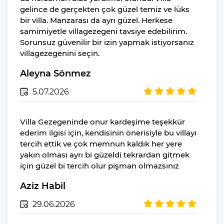
Güneş Şemsiyesi
gelince de gerçekten çok güzel temiz ve lüks
bir villa. Manzarası da ayrı güzel. Herkese
Salıncak
samimiyetle villagezegeni tavsiye edebilirim.
Yiyecek & İçecek
Sorunsuz güvenilir bir izin yapmak istiyorsanız
villagezegenini seçin.
İstediğiniz Zaman
Yemek Yeme
Aleyna Sönmez
Özgürlüğü
5.07.2026
Mikrodalga Fırın
Buzdolabı
Villa Gezegeninde onur kardeşime teşekkür
Su Isıtıcı(kettle)
ederim ilgisi için, kendisinin önerisiyle bu villayı
Pişirme Temel
tercih ettik ve çok memnun kaldık her yere
Malzemeleri
yakın olması ayrı bi güzeldi tekrardan gitmek
Yemek Takımı
için güzel bi tercih olur pişman olmazsınız
Bulaşık Makinesi
Aziz Habil
Ocak
29.06.2026
Fırın