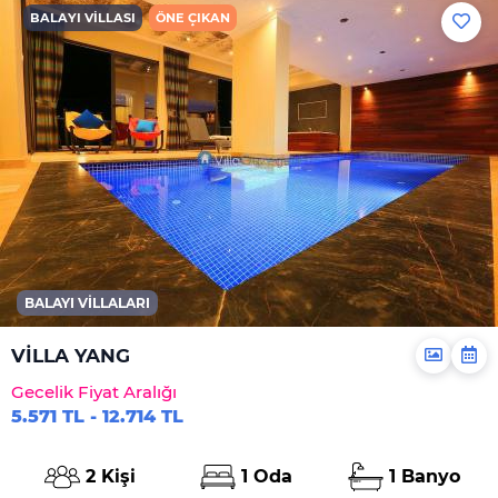
BALAYI VILLASI
ÖNE ÇIKAN
BALAYI VILLALARI
VİLLA YANG
Gecelik Fiyat Aralığı
5.571 TL - 12.714 TL
2 Kişi
1 Oda
1 Banyo