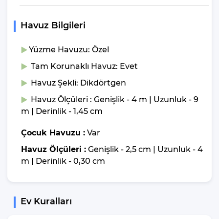
Tüm villalarımızın giriş saati öğleden sonra 16:00, çıkış saati ise
sabah 10:00’dur. Kiralık villaların temizliklerinin yanı sıra, gerekli
Havuz Bilgileri
kontrollerinin yapılması ve eksiklerin tamamlanıp tekrardan
kullanıma hazır hale getirilmesi için belirtilen saatlere mutlaka
Yüzme Havuzu: Özel
uymanız gerekmektedir.
Tam Korunaklı Havuz: Evet
Villa Larmina Kimler
Havuz Şekli: Dikdörtgen
Tarafından Tercih
Havuz Ölçüleri : Genişlik - 4 m | Uzunluk - 9
m | Derinlik - 1,45 cm
Ediliyor?
Çocuk Havuzu :
Var
Kiralık villamız; Arkadaş grupları ve geniş aileler tarafından tercih
Havuz Ölçüleri :
Genişlik - 2,5 cm | Uzunluk - 4
edilir. Sakinliğin ve sessizliğin sefasını sürebileceği bir ortam
m | Derinlik - 0,30 cm
sunmak için oldukça idealdir. Kiralık villalarımız, kişi kapasitesi
aşılmamak kaydıyla tüm ziyaretçilerimize sorunsuz kullanım
imkanı sağlamaya hazırdır.
Ev Kuralları
Villamızın genel konsept ve özelliklerinden tekrar bahsedecek
olursak; villamızın 1 adet müstakil özel havuzu bulunmaktadır.