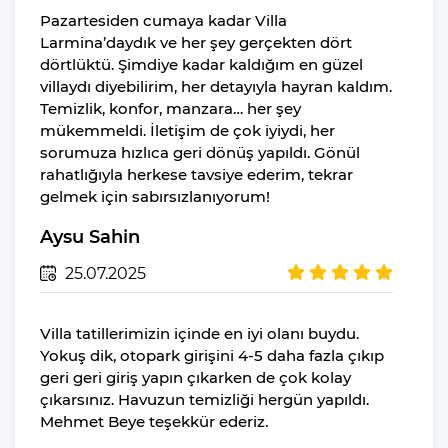
Tost Makinesi
Pazartesiden cumaya kadar Villa
Larmina’daydık ve her şey gerçekten dört
İnternet
dörtlüktü. Şimdiye kadar kaldığım en güzel
Wi-Fi Ev Genelinde
villaydı diyebilirim, her detayıyla hayran kaldım.
Mevcuttur Ve
Temizlik, konfor, manzara… her şey
Ücretsizdir
mükemmeldi. İletişim de çok iyiydi, her
sorumuza hızlıca geri dönüş yapıldı. Gönül
Hizmetler
rahatlığıyla herkese tavsiye ederim, tekrar
Ortak Salon/TV Alanı
gelmek için sabırsızlanıyorum!
Özel Havuz
Aysu Sahin
Çocuk Havuzu
25.07.2025
Kapalı Havuz
Jakuzi
Villa tatillerimizin içinde en iyi olanı buydu.
Sauna
Yokuş dik, otopark girişini 4-5 daha fazla çıkıp
Hamam
geri geri giriş yapın çıkarken de çok kolay
çıkarsınız. Havuzun temizliği hergün yapıldı.
Genel
Mehmet Beye teşekkür ederiz.
Çamaşır Makinesi