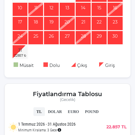
10
11
12
13
14
15
16
17
18
19
20
21
22
23
24
25
26
27
28
29
30
31
Müsait
Dolu
Çıkış
Giriş
Fiyatlandırma Tablosu
(Gecelik)
TL
DOLAR
EURO
POUND
1 Temmuz 2026 - 31 Ağustos 2026
22.857 TL
Minimum Kiralama: 3 Gece