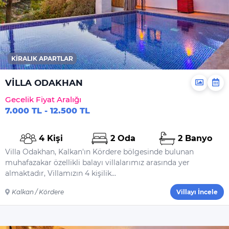
KIRALIK APARTLAR
VİLLA ODAKHAN
Gecelik Fiyat Aralığı
7.000 TL - 12.500 TL
4 Kişi
2 Oda
2 Banyo
Villa Odakhan, Kalkan'ın Kördere bölgesinde bulunan
muhafazakar özellikli balayı villalarımız arasında yer
almaktadır, Villamızın 4 kişilik...
Kalkan / Kördere
Villayı İncele