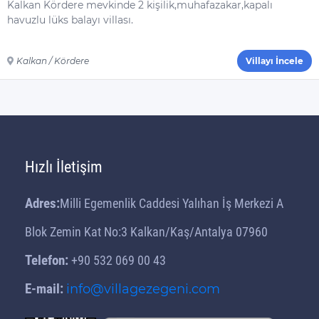
Kalkan Kördere mevkinde 2 kişilik,muhafazakar,kapalı
havuzlu lüks balayı villası.
Kalkan / Kördere
Villayı İncele
Hızlı İletişim
Adres:
Milli Egemenlik Caddesi Yalıhan İş Merkezi A
Blok Zemin Kat No:3 Kalkan/Kaş/Antalya 07960
Telefon:
+90 532 069 00 43
E-mail:
info@villagezegeni.com