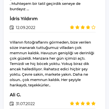
. Muhteşem bir tatil geçirdik seneye de
Yiyecek Ve Içecek
burdayız …
İdris Yıldırım
12.09.2022
Villanın fotoğraflarını görmeden, bize verilen
söze inanarak tuttuğumuz villadan çok
memnun kaldık. Havuzun genişliği ve derinliği
çok güzeldi. Manzara her gün içimizi açtı.
Temizdi ve hiç böcek yoktu. Yokuş biraz dik
ancak hallediliyor. Rahatsız edici hiçbir şey
yoktu. Çevre sakin, markete yakın. Daha ne
olsun.. çok memnun kaldık. Her şeyiyle
harikaydı, teşekkürler..
Ali G.
31.07.2022