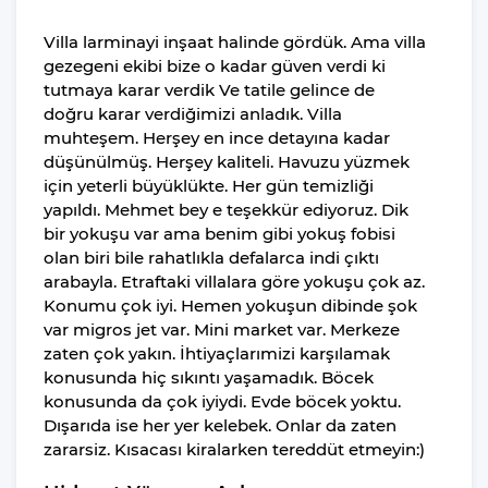
Villa larminayi inşaat halinde gördük. Ama villa
gezegeni ekibi bize o kadar güven verdi ki
tutmaya karar verdik Ve tatile gelince de
doğru karar verdiğimizi anladık. Villa
muhteşem. Herşey en ince detayına kadar
düşünülmüş. Herşey kaliteli. Havuzu yüzmek
için yeterli büyüklükte. Her gün temizliği
yapıldı. Mehmet bey e teşekkür ediyoruz. Dik
bir yokuşu var ama benim gibi yokuş fobisi
olan biri bile rahatlıkla defalarca indi çıktı
arabayla. Etraftaki villalara göre yokuşu çok az.
Konumu çok iyi. Hemen yokuşun dibinde şok
var migros jet var. Mini market var. Merkeze
zaten çok yakın. İhtiyaçlarımizi karşılamak
konusunda hiç sıkıntı yaşamadık. Böcek
konusunda da çok iyiydi. Evde böcek yoktu.
Dışarıda ise her yer kelebek. Onlar da zaten
zararsiz. Kısacası kiralarken tereddüt etmeyin:)