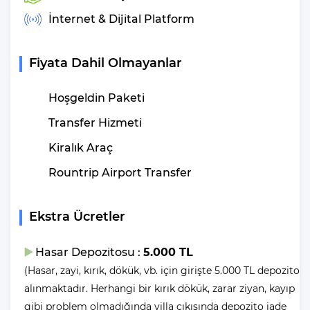
Plaja Uzaklık
: 3.5 Km
İnternet & Dijital Platform
Otogara Uzaklık
: 3 Km
Markete Uzaklık
: 100 m
Restaurantlara Uzaklık
: 2 Km
Fiyata Dahil Olmayanlar
Sağlık Merkezine Uzaklık
: 3.5 Km
Hoşgeldin Paketi
Villa Larmina Havuz
Transfer Hizmeti
Ölçüleri Nedir?
Kiralık Araç
Genişilik
Uzunluk
Derinlik
: 4 M |
: 9 M |
: 1.45 M
Çocuk Havuzu :
Genişlik - 2,5 cm | Uzunluk - 4
Rountrip Airport Transfer
m | Derinlik -0,30 cm
Ekstra Ücretler
Kapalı Havuz Ölçüleri: 2,80m x 8m 1,40m
derinlik
Hasar Depozitosu :
5.000 TL
(Hasar, zayi, kırık, dökük, vb. için girişte 5.000 TL depozito
ISITMALI HAVUZ:Villamızda iç havuzda
alınmaktadır. Herhangi bir kırık dökük, zarar ziyan, kayıp
ısıtma sistemi mevcuttur.Talep edilmesi
durumunda (günlük/1500 TL) karşılığında
gibi problem olmadığında villa çıkışında depozito iade