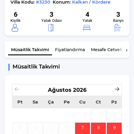
Villa Kodu:
#3230
Konum:
Kalkan / Kördere
6
3
4
3
Kişilik
Yatak Odası
Yatak
Banyo
Müsaitlik
Takvimi
Fiyatlandırma
Mesafe Cetveli
K
Müsaitlik Takvimi
Ağustos
2026
Pt
Sa
Ça
Pe
Cu
Ct
Pz
1
2
3
4
5
6
7
8
9