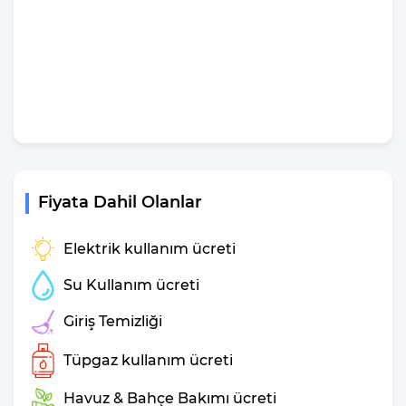
Özelliklerinden
Bahsedelim
Kapasite
: 6 Kişi
Yatak Odası
: 3 Adet
Yatak Sayısı
: 4 Adet
Banyo
: 3 Adet
Klima
: 3 Adet
Şezlong
: 6 Adet
Fiyata Dahil Olanlar
Deniz Manzarası
: Evet
Kimler için Uygun
:Arkadaş grupları ve Geniş Aileler
Elektrik kullanım ücreti
Çocuk Havuzu
: Hayır
Su Kullanım ücreti
Villa Larmina Konum
Giriş Temizliği
Özellikleri
Tüpgaz kullanım ücreti
Havalimanına Uzaklık
: 130 Km (Dalaman Havalimanı)
Şehir Merkezine Uzaklık
: 3 Km (Kalkan)
Havuz & Bahçe Bakımı ücreti