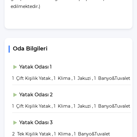
sistem aktif edilmektedir.
edilmektedir.)
Villalarımızda yer alan havuzlar her misafirimizin ardından özel
madde ve yöntemler ile temizlenip, dezenfekte edilmektedir. Bu
şekilde havuzlarımızı her misafir sonrası için hazır duruma
getirmekteyiz.
Oda Bilgileri
Villanın
Yatak Odası 1
Bahçesinde Neler Var?
1 Çift Kişilik Yatak , 1 Klima , 1 Jakuzi , 1 Banyo&Tuvalet
Yemek Masası ve bahçe mobilyaları kullanımınız için hazır
bulunmaktadır sevdikleriniz ile beraber yemekler yiyip sohbetin
Yatak Odası 2
dibine vurabilirsiniz. Villanın bahçesindeki salıncak ile keyifli
vakitler geçirebilirsiniz.
1 Çift Kişilik Yatak , 1 Klima , 1 Jakuzi , 1 Banyo&Tuvalet
Villa Giriş ve Çıkış
Yatak Odası 3
Saatleri
2 Tek Kişilik Yatak , 1 Klima , 1 Banyo&Tuvalet