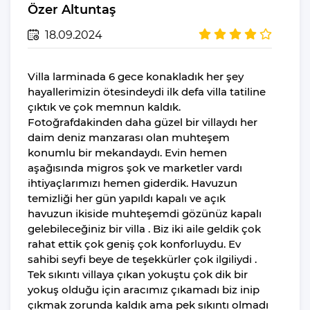
Özer Altuntaş
Saç Kurutma
Makinesi
18.09.2024
Ütü
Villa larminada 6 gece konakladık her şey
Ütü Masası
hayallerimizin ötesindeydi ilk defa villa tatiline
Nevresimler
çıktık ve çok memnun kaldık.
Çarşaflar
Fotoğrafdakinden daha güzel bir villaydı her
daim deniz manzarası olan muhteşem
Elektrikli Süpürge
konumlu bir mekandaydı. Evin hemen
aşağısında migros şok ve marketler vardı
Dahil Olmayanlar
ihtiyaçlarımızı hemen giderdik. Havuzun
Şampuan
temizliği her gün yapıldı kapalı ve açık
El Sabunu
havuzun ikiside muhteşemdi gözünüz kapalı
gelebileceğiniz bir villa . Biz iki aile geldik çok
Bulaşık Deterjanı
rahat ettik çok geniş çok konforluydu. Ev
Bulaşık Makinesi
sahibi seyfi beye de teşekkürler çok ilgiliydi .
Deterjanı
Tek sıkıntı villaya çıkan yokuştu çok dik bir
yokuş olduğu için aracımız çıkamadı biz inip
Çamaşır Makinesi
çıkmak zorunda kaldık ama pek sıkıntı olmadı
Deterjanı