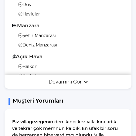
Duş
Havlular
Manzara
Şehir Manzarası
Deniz Manzarası
Açık Hava
Balkon
Barbekü
Devamını Gör
Havuz Terası
Şezlong
Müşteri Yorumları
Yemek Masası
Bahçe Mobilyası
Biz villagezegenin den ikinci kez villa kıraladık
Bahçe Veya Arka
ve tekrar çok memnun kaldık. En ufak bir soru
Bahçe
da herzaman bize yardımcı olundu. Villa