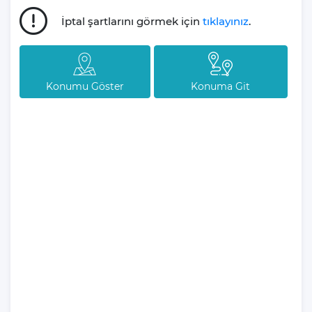
İptal şartlarını görmek için
tıklayınız
.
Tatilseverlerin unutulmaz anılar biriktirerek evlerine dönmesini
amaçlayan Villa Gezegeni, siz ve sevdiklerinizle paylaşılan her
özel anın bir parçası olmayı gönülden arzular.
Konumu Göster
Konuma Git
Tatil planlarınızın sizin için ne kadar kıymetli olduğunu derinden
bilen firmamız, tatil süreciniz boyunca yanınızda olmayı taahhüt
eder. Deneyimli ekibimiz, sizlere kesintisiz, eğlenceli ve huzur
dolu bir tatil deneyimi sunmak için her an hazır bulunmaktadır.
Villamız günlük hayatta sık kullanılan; Mikrodalga fırın, ankastre
fırın, buzdolabı, çamaşır makinası, bulaşık makinesi, elektrikli su
ısıtıcı kettle, ankastre 4’lü ocak,6 kişilik yemek takımı, kaşık ve
çatal takımı, tencere ve tava takımı, bardaklar yer almaktadır.
İhtiyacınız durumunda villamızda bulunmayan malzemeler
hakkında bizle iletişime geçebilir ve yardım isteyebilirsiniz.
Villa Larmina Genel