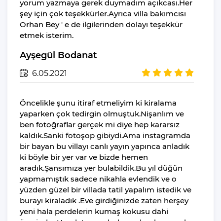
yorum yazmaya gerek duymadım açıkcası.Her
İnternet
şey için çok teşekkürler.Ayrıca villa bakımcısı
Orhan Bey ' e de ilgilerinden dolayı teşekkür
Wi-Fi Ev Genelinde
etmek isterim.
Mevcuttur Ve
Ücretsizdir
Ayşegül Bodanat
Hizmetler
6.05.2021
Özel Havuz
Kapalı Havuz
Öncelikle şunu itiraf etmeliyim ki kiralama
Jakuzi
yaparken çok tedirgin olmuştuk.Nişanlım ve
ben fotoğraflar gerçek mi diye hep kararsız
Sauna
kaldık.Sanki fotoşop gibiydi.Ama instagramda
Jakuzili Isıtmalı
bir bayan bu villayı canlı yayın yapınca anladık
Kapalı Havuz
ki böyle bir yer var ve bizde hemen
aradık.Şansımıza yer bulabildik.Bu yıl düğün
Masa Tenisi
yapmamıştık sadece nikahla evlendik ve o
Genel
yüzden güzel bir villada tatil yapalım istedik ve
burayı kiraladık .Eve girdiğinizde zaten herşey
Çamaşır Makinesi
yeni hala perdelerin kumaş kokusu dahi
Saç Kurutma