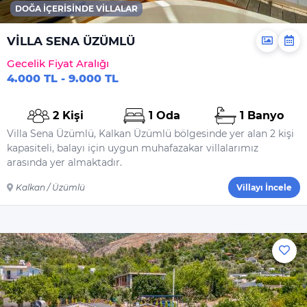
DOĞA İÇERISINDE VILLALAR
VİLLA SENA ÜZÜMLÜ
Gecelik Fiyat Aralığı
4.000 TL - 9.000 TL
2 Kişi
1 Oda
1 Banyo
Villa Sena Üzümlü, Kalkan Üzümlü bölgesinde yer alan 2 kişi
kapasiteli, balayı için uygun muhafazakar villalarımız
arasında yer almaktadır.
Kalkan / Üzümlü
Villayı İncele