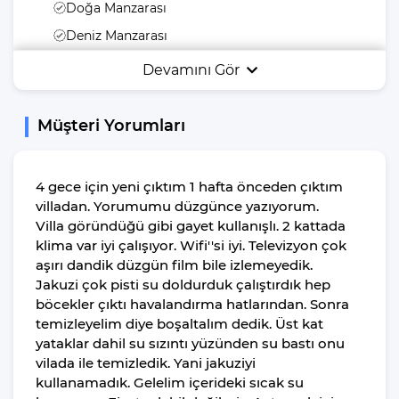
Doğa Manzarası
Deniz Manzarası
Açık Hava
Devamını Gör
Teras
Müşteri Yorumları
Balkon
Barbekü
Havuz Terası
4 gece için yeni çıktım 1 hafta önceden çıktım
villadan. Yorumumu düzgünce yazıyorum.
Şezlong
Villa göründüğü gibi gayet kullanışlı. 2 kattada
Yemek Masası
klima var iyi çalışıyor. Wifi''si iyi. Televizyon çok
aşırı dandik düzgün film bile izlemeyedik.
Bahçe Mobilyası
Jakuzi çok pisti su doldurduk çalıştırdık hep
Bahçe Veya Arka
böcekler çıktı havalandırma hatlarından. Sonra
Bahçe
temizleyelim diye boşaltalım dedik. Üst kat
Güneş Şemsiyesi
yataklar dahil su sızıntı yüzünden su bastı onu
vilada ile temizledik. Yani jakuziyi
Jakuzi
kullanamadık. Gelelim içerideki sıcak su
Mangal