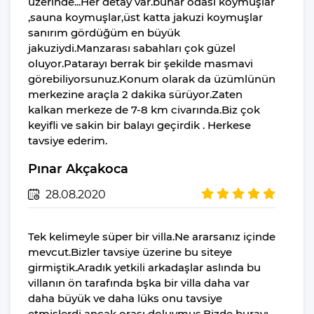
üzerinde...Her detay var.buhar odası koymuşlar
Makinesi
,sauna koymuşlar,üst katta jakuzi koymuşlar
sanırım gördüğüm en büyük
Ütü
jakuziydi.Manzarası sabahları çok güzel
Ütü Masası
oluyor.Patarayı berrak bir şekilde masmavi
Nevresimler
görebiliyorsunuz.Konum olarak da üzümlünün
merkezine araçla 2 dakika sürüyor.Zaten
Çarşaflar
kalkan merkeze de 7-8 km civarında.Biz çok
Elektrikli Süpürge
keyifli ve sakin bir balayı geçirdik . Herkese
tavsiye ederim.
Güvenlik Özellikleri
Pınar Akçakoca
Güvenlik Kamerası
Alarm Sistemi
28.08.2020
Dahil Olmayanlar
Tek kelimeyle süper bir villa.Ne ararsanız içinde
Şampuan
mevcut.Bizler tavsiye üzerine bu siteye
El Sabunu
girmiştik.Aradık yetkili arkadaşlar aslında bu
villanın ön tarafında bşka bir villa daha var
Bulaşık Deterjanı
daha büyük ve daha lüks onu tavsiye
Bulaşık Makinesi
etmişlerdi ancak orası doluymuş.Bizde burayı