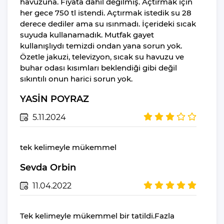
havuzuna. Fiyata dahil değilmiş. Açtırmak için
her gece 750 tl istendi. Açtırmak istedik su 28
Yiyecek & İçecek
derece dediler ama su ısınmadı. İçerideki sıcak
İstediğiniz Zaman
suyuda kullanamadık. Mutfak gayet
Yemek Yeme
kullanışlıydı temizdi ondan yana sorun yok.
Özgürlüğü
Özetle jakuzi, televizyon, sıcak su havuzu ve
buhar odası kısımları beklendiği gibi değil
Mikrodalga Fırın
sıkıntılı onun harici sorun yok.
Buzdolabı
YASİN POYRAZ
Su Isıtıcı(kettle)
Pişirme Temel
5.11.2024
Malzemeleri
Yemek Takımı
tek kelimeyle mükemmel
Bulaşık Makinesi
Sevda Orbin
Ocak
11.04.2022
Fırın
Ekmek Kızartma
Makinesi
Tek kelimeyle mükemmel bir tatildi.Fazla