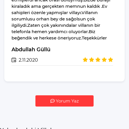
Deterjanı
kiraladık ama gerçekten memnun kaldık .Ev
Çamaşır Makinesi
sahipleri özenle yapmışlar villayı.Villanın
Deterjanı
sorumlusu orhan bey de sağolsun çok
ilgiliydi.Zaten çok yakınındalar villanın bir
Yiyecek Ve Içecek
telefonla hemen yardımcı oluyorlar.Biz
İç Havuz Isıtması
beğendik ve herkese öneriyoruz.Teşekkürler
Abdullah Güllü
2.11.2020
Yorum Yaz