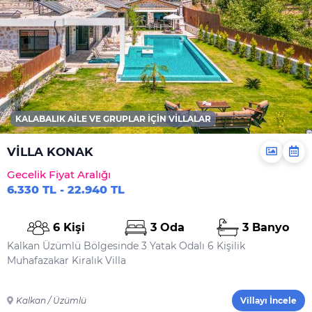
KALABALIK AILE VE GRUPLAR İÇIN VILLALAR
VİLLA KONAK
Gecelik Fiyat Aralığı
6.330 TL - 22.940 TL
6 Kişi
3 Oda
3 Banyo
Kalkan Üzümlü Bölgesinde 3 Yatak Odalı 6 Kişilik
Muhafazakar Kiralık Villa
Kalkan / Üzümlü
Villayı İncele