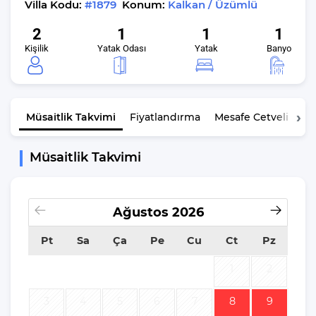
Villa Kodu:
#1879
Konum:
Kalkan / Üzümlü
2
1
1
1
Kişilik
Yatak Odası
Yatak
Banyo
Müsaitlik
Takvimi
Fiyatlandırma
Mesafe Cetveli
K
Müsaitlik Takvimi
Ağustos
2026
Pt
Sa
Ça
Pe
Cu
Ct
Pz
1
2
3
4
5
6
7
8
9