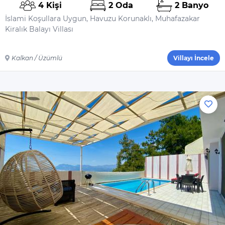
4 Kişi
2 Oda
2 Banyo
İslami Koşullara Uygun, Havuzu Korunaklı, Muhafazakar
Kiralık Balayı Villası
Kalkan / Üzümlü
Villayı İncele