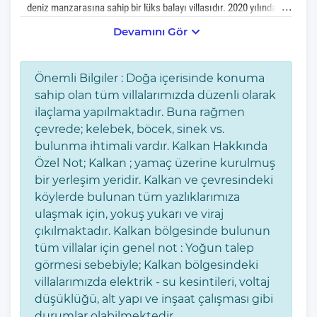
deniz manzarasına sahip bir lüks balayı villasıdır. 2020 yılında
tamamlanan bu yeni villa, özellikle balayı çiftleri için tasarlanmış
Devamını Gör
olup, modern ve lüks bir tasarıma sahiptir. Villa, Toros Dağları'nın
eteklerinde, zeytin ağaçları arasında yer almakta, böylece
misafirlerine sağlıklı ve huzurlu bir tatil ortamı sunmaktadır.
Önemli Bilgiler : Doğa içerisinde konuma
Villanın en dikkat çekici özelliklerinden biri, 8,5 metre
sahip olan tüm villalarımızda düzenli olarak
uzunluğundaki sonsuzluk havuzudur. Bu havuzdan ve ultralüks
ilaçlama yapılmaktadır. Buna rağmen
yatak odasından kesintisiz deniz manzarası sunulmaktadır. Villa,
çevrede; kelebek, böcek, sinek vs.
muhafazakar balayı tatilcileri düşünülerek tasarlanmış olup,
bulunma ihtimali vardır. Kalkan Hakkında
havuz terasının sol ve sağ tarafı korunaklıdır ve isteğe bağlı
Özel Not; Kalkan ; yamaç üzerine kurulmuş
olarak perdeleme sistemi ile %100 korunaklı hale
bir yerleşim yeridir. Kalkan ve çevresindeki
getirilebilmektedir. Villa Nil Queen, jakuzi, masa tenisi, buhar
köylerde bulunan tüm yazlıklarımıza
odası, ahşap sauna, kapalı jakuzili ısıtmalı havuz gibi çeşitli
ulaşmak için, yokuş yukarı ve viraj
aktivite bölümleriyle zenginleştirilmiştir. Ayrıca, bakımlı özel
çıkılmaktadır. Kalkan bölgesinde bulunun
bahçesi, güneşlenme terası, alt bahçeye iniş için özel tasarım
tüm villalar için genel not : Yoğun talep
köprü, şezlonglar ve oturma alanları ile dış mekanı da oldukça
görmesi sebebiyle; Kalkan bölgesindeki
etkileyicidir. Mangal keyfini yaşayabileceğiniz özel bir mangal
villalarımızda elektrik - su kesintileri, voltaj
alanı da mevcuttur. Villa Nil Queen, misafirlerine sadece kaliteli ve
düşüklüğü, alt yapı ve inşaat çalışması gibi
huzurlu bir tatil sunmakla kalmayıp, aynı zamanda saç kurutma
durumlar olabilmektedir