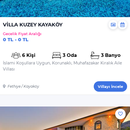
VİLLA KUZEY KAYAKÖY
Gecelik Fiyat Aralığı
0 TL - 0 TL
6 Kişi
3 Oda
3 Banyo
İslami Koşullara Uygun, Korunaklı, Muhafazakar Kiralık Aile
Villası
Fethiye / Kayaköy
Villayı İncele