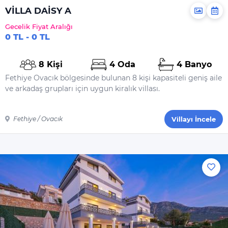
VİLLA DAİSY A
Gecelik Fiyat Aralığı
0 TL - 0 TL
8 Kişi
4 Oda
4 Banyo
Fethiye Ovacık bölgesinde bulunan 8 kişi kapasiteli geniş aile
ve arkadaş grupları için uygun kiralık villası.
Fethiye / Ovacık
Villayı İncele