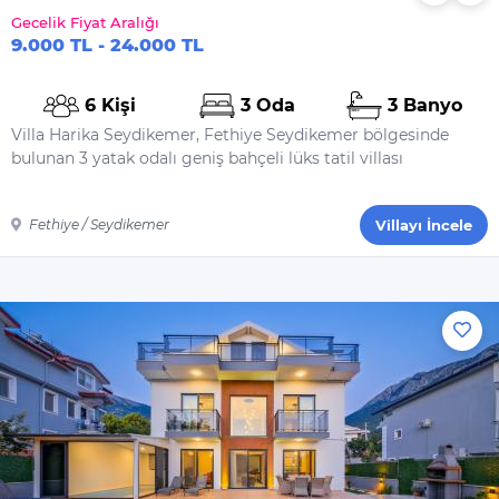
Gecelik Fiyat Aralığı
9.000 TL - 24.000 TL
6 Kişi
3 Oda
3 Banyo
Villa Harika Seydikemer, Fethiye Seydikemer bölgesinde
bulunan 3 yatak odalı geniş bahçeli lüks tatil villası
Fethiye / Seydikemer
Villayı İncele