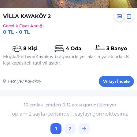
VİLLA KAYAKÖY 2
Gecelik Fiyat Aralığı
0 TL - 0 TL
8 Kişi
4 Oda
3 Banyo
Muğla/Fethiye/Kayaköy bölgesinde yer alan 4 yatak odalı 8
kişi kapasiteli tatil villasıdır.
Fethiye / Kayaköy
Villayı İncele
16
emlak içinden
0-12
arası görüntüleniyor
Toplam 2 sayfa içerisinde 1. sayfayı görmektesiniz
1
2