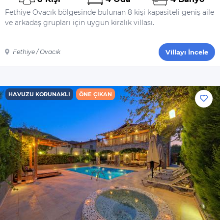
Fethiye Ovacık bölgesinde bulunan 8 kişi kapasiteli geniş aile
ve arkadaş grupları için uygun kiralık villası.
Fethiye / Ovacık
Villayı İncele
HAVUZU KORUNAKLI
ÖNE ÇIKAN