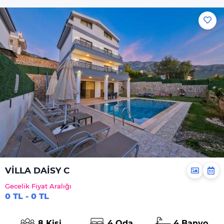
VİLLA DAİSY C
Gecelik Fiyat Aralığı
0 TL - 0 TL
8 Kişi
4 Oda
4 Banyo