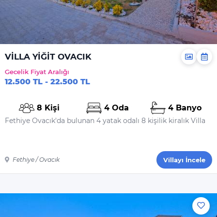
VİLLA YİĞİT OVACIK
Gecelik Fiyat Aralığı
12.500 TL - 22.500 TL
8 Kişi
4 Oda
4 Banyo
Fethiye Ovacık'da bulunan 4 yatak odalı 8 kişilik kiralık Villa
Fethiye / Ovacık
Villayı İncele