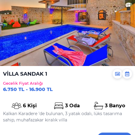
VİLLA SANDAK 1
Gecelik Fiyat Aralığı
6.750 TL - 16.900 TL
6 Kişi
3 Oda
3 Banyo
Kalkan Karadere 'de bulunan, 3 yatak odalı, lüks tasarıma
sahip, muhafazakar kiralık villa