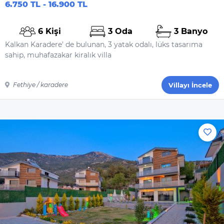
6.750 TL - 16.900 TL
6 Kişi
3 Oda
3 Banyo
Kalkan Karadere' de bulunan, 3 yatak odalı, lüks tasarıma
sahip, muhafazakar kiralık villa
Fethiye / karadere
Villayı İncele