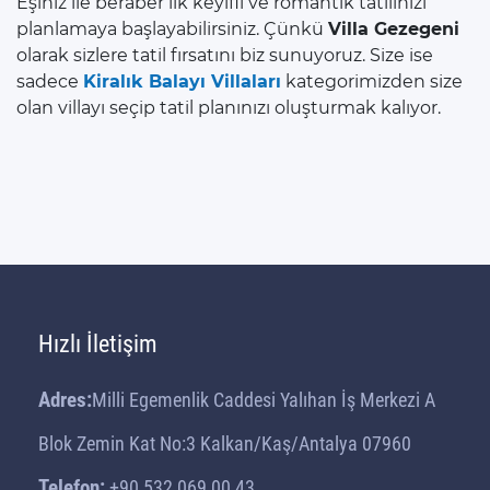
Eşiniz ile beraber ilk keyifli ve romantik tatilinizi
planlamaya başlayabilirsiniz. Çünkü
Villa Gezegeni
olarak sizlere tatil fırsatını biz sunuyoruz. Size ise
sadece
Kiralık Balayı Villaları
kategorimizden size
olan villayı seçip tatil planınızı oluşturmak kalıyor.
Hızlı İletişim
Adres:
Milli Egemenlik Caddesi Yalıhan İş Merkezi A
Blok Zemin Kat No:3 Kalkan/Kaş/Antalya 07960
Telefon:
+90 532 069 00 43