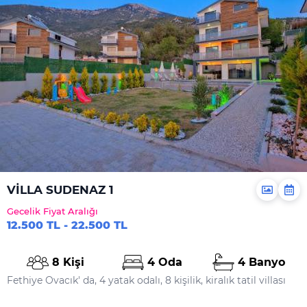
VİLLA SUDENAZ 1
Gecelik Fiyat Aralığı
12.500 TL - 22.500 TL
8 Kişi
4 Oda
4 Banyo
Fethiye Ovacık' da, 4 yatak odalı, 8 kişilik, kiralık tatil villası