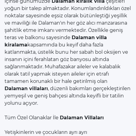
içinse günümüzde
Dalaman kiralık villa
çeşitleri
yoğun bir talep almaktadır. Konumlandırıldıkları özel
noktalar sayesinde eşsiz olarak bütünleştiği yeşillik
ve maviliği ile Dalaman'ın her göz alıcı manzarasına
şahitlik etme imkanı vermektedir. Özellikle geniş
teras ve balkonu sayesinde
Dalaman villa
kiralama
kapsamında bu keyif daha fazla
katlanmakta, üstelik bunu her sabah bol oksijen ve
insanın içini ferahlatan göz banyosu altında
sağlanmaktadır. Muhafazakar aileler ve kalabalık
olarak tatil yapmak isteyen aileler için etrafı
tamamen korunaklı bir hale getirilmiş olan
Dalaman villaları
, düzenli bakımları gerçekleştirilen
yemyeşil ve geniş bahçesi altında keyifli bir tatilin
yolunu açıyor.
Tüm Özel Olanaklar İle
Dalaman Villaları
Yetişkinlerin ve çocukların ayrı ayrı