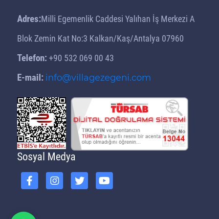
Kaş'ta Neler Var?
Adres:
Milli Egemenlik Caddesi Yalıhan İş Merkezi A
Lüks Villa Önerileri | Villa
Gezegeni Öneriyor
Blok Zemin Kat No:3 Kalkan/Kaş/Antalya 07960
Balayı Villası Önerileri | Villa
Telefon:
+90 532 069 00 43
Gezegeni Öneriyor
E-mail:
info@villagezegeni.com
Tatilde Villa Seçenekleri
Muhteşem Tatil İçin Villa
Kiralama Servisi
Farklı Tatil Bölgelerinde Villa
Kiralama
İstediğiniz Havuzlu Villayı
Sosyal Medya
Seçebilirsiniz
Kiralık Villa Tercihinde Yeni
Seçenekler
Günlük Kiralık Villa