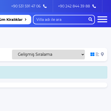
+90 531 591 47 06
+90 242 844 39 88
üm Kiralıklar