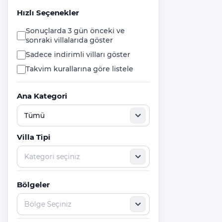
ST.NİCHOLAS (NOEL BABA)
Hızlı Seçenekler
KİLİSESİ
Sonuçlarda 3 gün önceki ve
PİRHA (BEZİRGAN) ANTİK ŞEHRİ
sonraki villalarıda göster
ANTİK LİKYA YOLU
Sadece indirimli vilları göster
Takvim kurallarına göre listele
SAKLIKENT KANYONU
MAVİ MAĞARA
Ana Kategori
GÜVERCİNLİK DENİZ MAĞARASI
GÖMBE YAYLASI
Villa Tipi
Fırnaz Koyu
YEDİ BURUNLAR
Kabak Koyu
Bölgeler
KELEBEKLER VADİSİ
MEİS ADASI