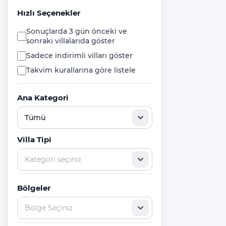
ST.NİCHOLAS (NOEL BABA)
Hızlı Seçenekler
KİLİSESİ
Sonuçlarda 3 gün önceki ve
PİRHA (BEZİRGAN) ANTİK ŞEHRİ
sonraki villalarıda göster
ANTİK LİKYA YOLU
Sadece indirimli vilları göster
Takvim kurallarına göre listele
SAKLIKENT KANYONU
MAVİ MAĞARA
Ana Kategori
GÜVERCİNLİK DENİZ MAĞARASI
GÖMBE YAYLASI
Villa Tipi
Fırnaz Koyu
YEDİ BURUNLAR
Kabak Koyu
Bölgeler
KELEBEKLER VADİSİ
MEİS ADASI