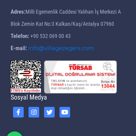
Kaş'ta Neler Var?
Adres:
Milli Egemenlik Caddesi Yalıhan İş Merkezi A
Lüks Villa Önerileri | Villa
Gezegeni Öneriyor
Blok Zemin Kat No:3 Kalkan/Kaş/Antalya 07960
Balayı Villası Önerileri | Villa
Telefon:
+90 532 069 00 43
Gezegeni Öneriyor
E-mail:
info@villagezegeni.com
Tatilde Villa Seçenekleri
Muhteşem Tatil İçin Villa
Kiralama Servisi
Farklı Tatil Bölgelerinde Villa
Kiralama
İstediğiniz Havuzlu Villayı
Sosyal Medya
Seçebilirsiniz
Kiralık Villa Tercihinde Yeni
Seçenekler
Günlük Kiralık Villa