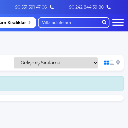
+90 531 591 47 06
+90 242 844 39 88
üm Kiralıklar