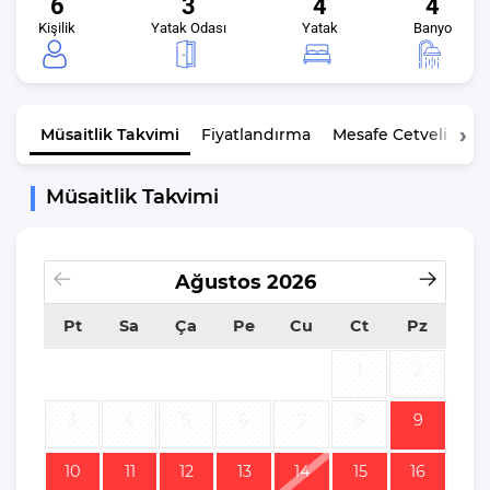
6
3
4
4
Kişilik
Yatak Odası
Yatak
Banyo
Müsaitlik
Takvimi
Fiyatlandırma
Mesafe Cetveli
K
Müsaitlik Takvimi
Ağustos
2026
Pt
Sa
Ça
Pe
Cu
Ct
Pz
1
2
3
4
5
6
7
8
9
10
11
12
13
14
15
16