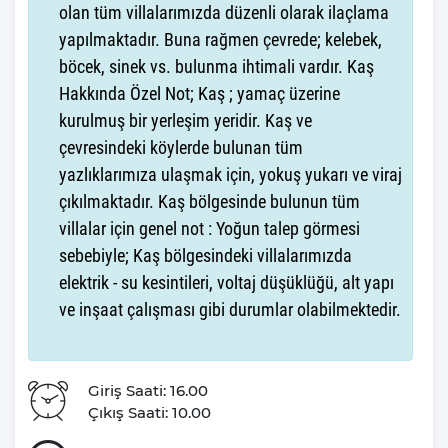
olan tüm villalarımızda düzenli olarak ilaçlama
yapılmaktadır. Buna rağmen çevrede; kelebek,
Villamız günlük hayatta sık kullanılan; Mikrodalga fırın, ankastre
böcek, sinek vs. bulunma ihtimali vardır. Kaş
fırın, buzdolabı, çamaşır makinası, bulaşık makinesi, elektrikli su
ısıtıcı kettle, ankastre 4’lü ocak,4 kişilik yemek takımı, kaşık ve
Hakkında Özel Not; Kaş ; yamaç üzerine
çatal takımı, tencere ve tava takımı, bardaklar yer almaktadır.
kurulmuş bir yerleşim yeridir. Kaş ve
İhtiyacınız durumunda villamızda bulunmayan malzemeler
çevresindeki köylerde bulunan tüm
hakkında bizle iletişime geçebilir ve yardım isteyebilirsiniz.
yazlıklarımıza ulaşmak için, yokuş yukarı ve viraj
çıkılmaktadır. Kaş bölgesinde bulunun tüm
Villa Aden Çukurbağ Genel Özelliklerinden
villalar için genel not : Yoğun talep görmesi
Bahsedelim
sebebiyle; Kaş bölgesindeki villalarımızda
Kapasite
: 6 Kişi
elektrik - su kesintileri, voltaj düşüklüğü, alt yapı
Yatak Odası
: 3 Adet
ve inşaat çalışması gibi durumlar olabilmektedir.
Yatak Sayısı
: 4 Adet
Banyo
: 4 Adet
Şezlong
: 4 Adet
Giriş Saati: 16.00
Deniz Manzarası
: Hayır
Çıkış Saati: 10.00
Kimler için Uygun
: Geniş aile ve arkadaş grupları
Çocuk Havuzu