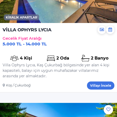
KIRALIK APARTLAR
VİLLA OPHYRS LYCIA
Gecelik Fiyat Aralığı
5.000 TL - 14.000 TL
4 Kişi
2 Oda
2 Banyo
Villa Ophyrs Lycıa, Kaş Çukurbağ bölgesinde yer alan 4 kişi
kapasiteli, balayı için uygun muhafazakar villalarımız
arasında yer almaktadır.
Kaş / Çukurbağ
Villayı İncele