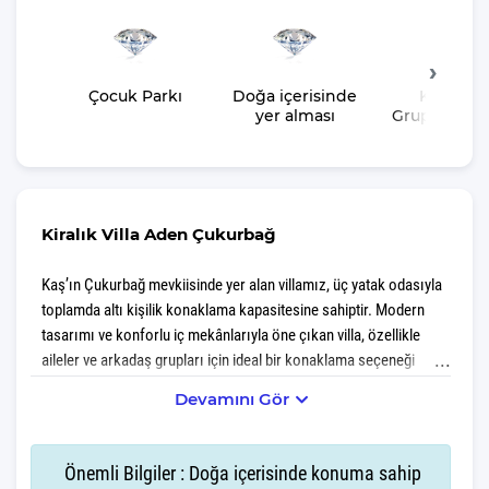
Çocuk Parkı
Doğa içerisinde
Kalabalı
yer alması
Gruplara U
Kiralık Villa Aden Çukurbağ
Kaş’ın Çukurbağ mevkiisinde yer alan villamız, üç yatak odasıyla
toplamda altı kişilik konaklama kapasitesine sahiptir. Modern
tasarımı ve konforlu iç mekânlarıyla öne çıkan villa, özellikle
aileler ve arkadaş grupları için ideal bir konaklama seçeneği
sunar. Villanın en dikkat çekici özelliklerinden biri de tamamen
Devamını Gör
size ait olan özel yüzme havuzudur. Doğayla iç içe, huzurlu bir
ortamda tatil yapmak isteyen misafirler için hem mahremiyet hem
de rahatlık sunan bu villa, Kaş'ın eşsiz manzaraları ve tertemiz
Önemli Bilgiler : Doğa içerisinde konuma sahip
havasıyla unutulmaz bir tatil deneyimi vadeder.