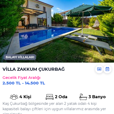
BALAYI VILLALARI
VİLLA ZAKKUM ÇUKURBAĞ
Gecelik Fiyat Aralığı
2.500 TL - 14.500 TL
4 Kişi
2 Oda
3 Banyo
Kaş Çukurbağ bölgesinde yer alan 2 yatak odalı 4 kişi
kapasiteli balayı çiftleri için uygun villalarımız arasında yer