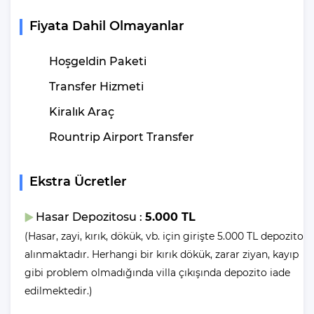
sabah 10:00’dur. Kiralık villaların temizliklerinin yanı sıra, gerekli
kontrollerinin yapılması ve eksiklerin tamamlanıp tekrardan
Fiyata Dahil Olmayanlar
kullanıma hazır hale getirilmesi için belirtilen saatlere mutlaka
uymanız gerekmektedir.
Hoşgeldin Paketi
Villa Aden
Transfer Hizmeti
Kiralık Araç
Çukurbağ
Kimler
Rountrip Airport Transfer
Tarafından Tercih
Ediliyor?
Ekstra Ücretler
Villamız, geniş aile ve arkadaş grupları için oldukça uygundur.
Huzurlu ve sessiz bir atmosferde kaliteli zaman geçirmek
Hasar Depozitosu :
5.000 TL
isteyenler için mükemmel bir seçenektir. Kiralık villalarımızda,
(Hasar, zayi, kırık, dökük, vb. için girişte 5.000 TL depozito
belirtilen kişi kapasitesini aşmamak şartıyla, tüm konuklarımıza
alınmaktadır. Herhangi bir kırık dökük, zarar ziyan, kayıp
kusursuz bir konaklama deneyimi sunma taahhüdümüz
gibi problem olmadığında villa çıkışında depozito iade
bulunmaktadır.
edilmektedir.)
Villamızın genel konsept ve özelliklerinden tekrar bahsedecek