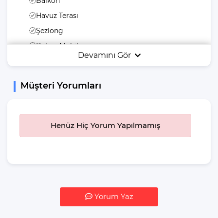
Balkon
Havuz Terası
Şezlong
Bahçe Mobilyası
Devamını Gör
Bahçe Veya Arka
Bahçe
Müşteri Yorumları
Salıncak
Mangal
Yiyecek & İçecek
Henüz Hiç Yorum Yapılmamış
İstediğiniz Zaman
Yemek Yeme
Özgürlüğü
Buzdolabı
Su Isıtıcı(kettle)
Yorum Yaz
Pişirme Temel
Malzemeleri