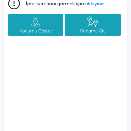
: Hayır
İptal şartlarını görmek için
tıklayınız
.
Villa Aden Çukurbağ
Konum Özellikleri
Konumu Göster
Konuma Git
Havalimanına Uzaklık : 155 KM
(Dalaman Havalimanı)
Şehi
Merkezine Uzaklık
r
: 12 Km
Plaja Uzaklık
: 13 Km
Toplu Taşımaya Uzaklık : 1 Km
Markete Uzaklık : 500 M
Restaurantlara Uzaklık : 3 Km
Villa Aden Çukurbağ
Havuz Ölçüleri Nedir?
Genişilik
Uzunluk
Derinlik
: 3 |
: 11.5 M |
: 1.48 M
Eğer havuz yerine denizin serin sularını tercih
ediyorum diyorsanız, denizin tadını çıkarabilmek için sadece 13
Km'lik bir araç yolculuğu yapmanız gerektiğini hatırlatalım.