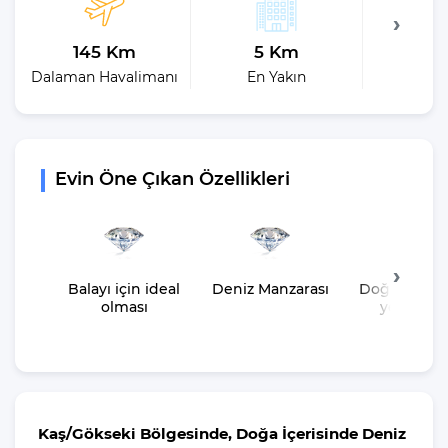
145 Km
5 Km
2
Dalaman Havalimanı
En Yakın
En 
Evin Öne Çıkan Özellikleri
Balayı için ideal
Deniz Manzarası
Doğa içeris
olması
yer almas
Kaş/Gökseki Bölgesinde, Doğa İçerisinde Deniz