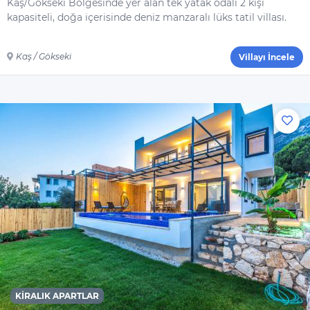
Kaş/Gökseki Bölgesinde yer alan tek yatak odalı 2 kişi
kapasiteli, doğa içerisinde deniz manzaralı lüks tatil villası.
Kaş / Gökseki
Villayı İncele
KIRALIK APARTLAR