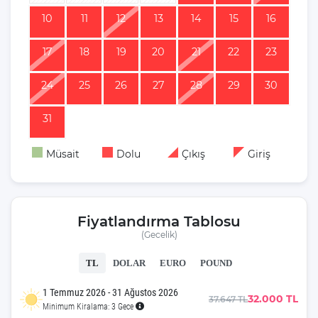
10
11
12
13
14
15
16
17
18
19
20
21
22
23
24
25
26
27
28
29
30
31
Müsait
Dolu
Çıkış
Giriş
Fiyatlandırma Tablosu
(Gecelik)
TL
DOLAR
EURO
POUND
1 Temmuz 2026 - 31 Ağustos 2026
32.000 TL
37.647 TL
Minimum Kiralama: 3 Gece