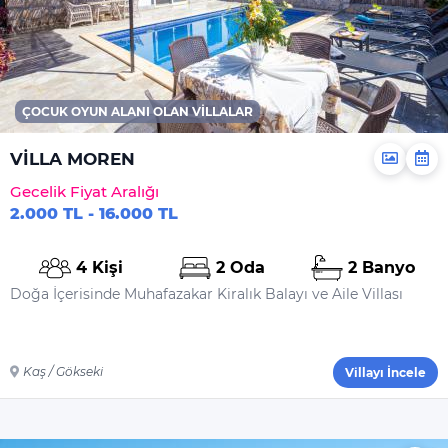
Ortak Salon/TV Alanı
Özel Havuz
Jakuzi
Sauna
ÇOCUK OYUN ALANI OLAN VILLALAR
Hamam
VİLLA MOREN
Sığ Havuz
Gecelik Fiyat Aralığı
Genel
2.000 TL - 16.000 TL
Çamaşır Makinesi
4 Kişi
2 Oda
2 Banyo
Saç Kurutma
Doğa İçerisinde Muhafazakar Kiralık Balayı ve Aile Villası
Makinesi
Ütü
Ütü Masası
Kaş / Gökseki
Villayı İncele
Nevresimler
Çarşaflar