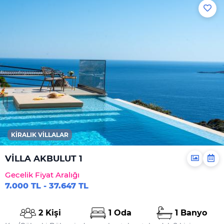
Elektrikli Süpürge
Dahil Olmayanlar
Şampuan
El Sabunu
Bulaşık Deterjanı
Bulaşık Makinesi
Deterjanı
Çamaşır Makinesi
Deterjanı
KIRALIK VILLALAR
Yiyecek Ve Içecek
VİLLA AKBULUT 1
Gecelik Fiyat Aralığı
7.000 TL - 37.647 TL
2 Kişi
1 Oda
1 Banyo