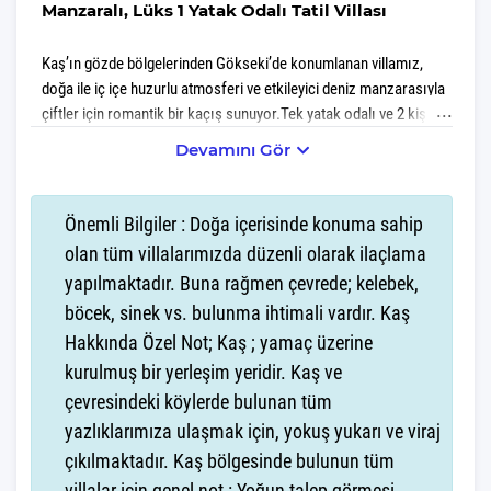
Manzaralı, Lüks 1 Yatak Odalı Tatil Villası
Kaş’ın gözde bölgelerinden Gökseki’de konumlanan villamız,
doğa ile iç içe huzurlu atmosferi ve etkileyici deniz manzarasıyla
çiftler için romantik bir kaçış sunuyor.Tek yatak odalı ve 2 kişi
kapasiteli olan villamız, balayı çiftleri veya sakinlik arayan
Devamını Gör
tatilseverler için tasarlanmış özel bir konaklama alternatifidir.
Modern ve zevkli detaylarla döşenmiş iç mekanları, tam
donanımlı mutfağı ve konforlu oturma alanı sayesinde her
Önemli Bilgiler : Doğa içerisinde konuma sahip
anınızda lüksü hissedersiniz.Villanın deniz manzaralı özel
olan tüm villalarımızda düzenli olarak ilaçlama
havuzu, şezlong alanı ve doğayla bütünleşen geniş terası, gün
yapılmaktadır. Buna rağmen çevrede; kelebek,
boyu keyifli vakit geçirmenizi sağlar. Sabahları kuş sesleri
böcek, sinek vs. bulunma ihtimali vardır. Kaş
eşliğinde uyanabilir, akşamları gün batımını seyrederken huzurun
tadını çıkarabilirsiniz.Şehir merkezine ve plajlara kısa sürüş
Hakkında Özel Not; Kaş ; yamaç üzerine
mesafesinde bulunan villamız, hem doğanın içinde izole bir tatil
kurulmuş bir yerleşim yeridir. Kaş ve
hem de Kaş’ın sunduğu olanaklara kolay erişim bir arada
çevresindeki köylerde bulunan tüm
sunuluyor.
yazlıklarımıza ulaşmak için, yokuş yukarı ve viraj
çıkılmaktadır. Kaş bölgesinde bulunun tüm
Villamız günlük hayatta sık kullanılan; Mikrodalga fırın, ankastre
villalar için genel not : Yoğun talep görmesi