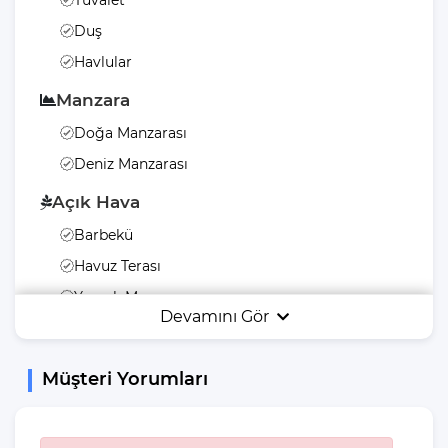
donatılmıştır. Bahçemiz ise sakin ve huzurlu anların keyfini
Duş
çıkarabileceğiniz ideal bir ortam sunar. Bu villa, hem günlük
yaşamın stresinden uzaklaşmak hem de huzurlu bir tatil
Havlular
geçirmek isteyenler için mükemmel bir seçenektir.
Manzara
Herşeyden uzakta muhteşem bir tatil keyfi yaşamak için hemen
Doğa Manzarası
şimdi rezervasyonunuzu oluşturun. Tatil fırsatları için tercihiniz
Deniz Manzarası
Villa Gezegeni olsun.
Açık Hava
Barbekü
Havuz Terası
Yemek Masası
Devamını Gör
Bahçe Mobilyası
Bahçe Veya Arka
Müşteri Yorumları
Bahçe
Yiyecek & İçecek