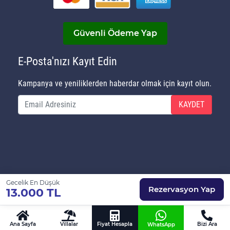
Güvenli Ödeme Yap
E-Posta'nızı Kayıt Edin
Kampanya ve yeniliklerden haberdar olmak için kayıt olun.
KAYDET
Gecelik En Düşük
© Copyright 2020 Villa Gezegeni Kiralık Villa | Tüm
Rezervasyon Yap
13.000 TL
Hakları Saklıdır...
Ana Sayfa
Villalar
Fiyat Hesapla
Bizi Ara
WhatsApp