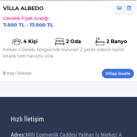
VİLLA ALBEDO
Gecelik Fiyat Aralığı
7.500 TL - 17.500 TL
4 Kişi
2 Oda
2 Banyo
Kalkan Gökseki bölgesinde bulunan 2 yatak odalı/4 kişilik
kiralık özel havuzlu villa
Kaş / Gökseki
Villayı İncele
Hızlı İletişim
Adres:
Milli Egemenlik Caddesi Yalıhan İş Merkezi A