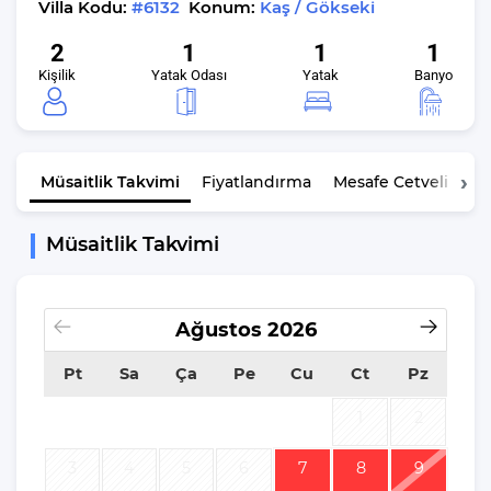
Villa Kodu:
#6132
Konum:
Kaş / Gökseki
2
1
1
1
Kişilik
Yatak Odası
Yatak
Banyo
Müsaitlik
Takvimi
Fiyatlandırma
Mesafe Cetveli
Ge
Müsaitlik Takvimi
Ağustos
2026
Pt
Sa
Ça
Pe
Cu
Ct
Pz
1
2
3
4
5
6
7
8
9