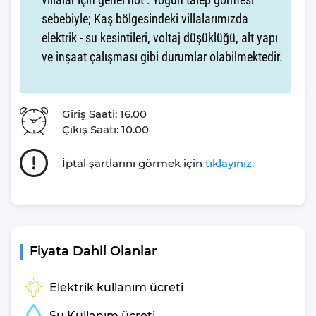
fırın, buzdolabı, çamaşır makinası, bulaşık makinesi, elektrikli su
sebebiyle; Kaş bölgesindeki villalarımızda
ısıtıcı kettle, ankastre 4’lü ocak,8 kişilik yemek takımı, kaşık ve
çatal takımı, tencere ve tava takımı, bardaklar yer almaktadır.
elektrik - su kesintileri, voltaj düşüklüğü, alt yapı
İhtiyacınız durumunda villamızda bulunmayan malzemeler
ve inşaat çalışması gibi durumlar olabilmektedir.
hakkında bizle iletişime geçebilir ve yardım isteyebilirsiniz.
Villa Akbulut 1 Genel
Giriş Saati: 16.00
Özelliklerinden
Çıkış Saati: 10.00
Bahsedelim
İptal şartlarını görmek için
tıklayınız
.
Kapasite
: 2 Kişi
Yatak Odası
: 1 Adet
Yatak Sayısı
: 1 Adet
Banyo
: 1 Adet
Fiyata Dahil Olanlar
Klima
: 2 Adet
Şezlong
:- Adet
Elektrik kullanım ücreti
Deniz Manzarası
: Evet
Kimler için Uygun
:Balayı Çiftleri
Su Kullanım ücreti