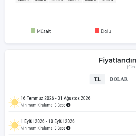
Kiralık Tatil Villalarının Özellikleri
Şahane Tatiliniz İçin Günlük Villa
Kiralama Hizmetleri
Doğa Harikası Kalkan Plajlarının
Müsait
Dolu
Tadını Kiralık Villa İle Çıkartın
Her Kesime Uygun Kalkan Kiralık
Villa
Fiyatlandı
Kalkan’da Villa Kiralama
(Gec
Nedenleri
TL
DOLAR
Romantik Ve Muhafazakar Kalkan
Kiralık Villa Alternatifleri
Kalkan’da Deniz Ve Plaj Manzaralı
16 Temmuz 2026 - 31 Ağustos 2026
Villa Kiralama
Minimum Kiralama: 5 Gece
Uygun Balayı Villaları
1 Eylül 2026 - 10 Eylül 2026
Muhafazakar Balayı Villası
Minimum Kiralama: 5 Gece
Tavsiyeleri