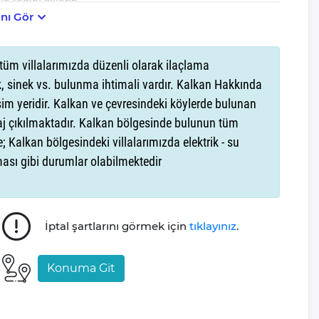
n tadını çıkarın.
nı Gör
ağ Turkuaz, sizlere unutulmaz anlar yaşatacak. Kalkan,
 yer alan villamız, arkadaş grubunuz ve sevdikleriniz için
tüm villalarımızda düzenli olarak ilaçlama
uaz a sizleride bekliyoruz.
, sinek vs. bulunma ihtimali vardır. Kalkan Hakkında
şim yeridir. Kalkan ve çevresindeki köylerde bulunan
ası mutlu dönüşlerini hedefleyen Villa Gezegeni,
raj çıkılmaktadır. Kalkan bölgesinde bulunun tüm
de olmaktan mutluluk duyar.
e; Kalkan bölgesindeki villalarımızda elektrik - su
şması gibi durumlar olabilmektedir
üm güzelliklerini yaşayın. Villamızın sıradışı havuzunda
arını keşfederek denizin tazeleyici enerjisine kapılın.
yla bir araya getiriyor.
İptal şartlarını görmek için
tıklayınız
.
 keyfini çıkarın. Villamızın benzersiz havuzunda
ziyaret ederek berrak denizin tadını çıkarabilirsiniz.
Konuma Git
ir bağlantı kurmaktadır.