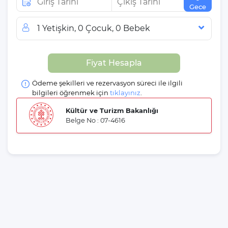
Gece
1 Yetişkin, 0 Çocuk, 0 Bebek
Misafir Sayısı
Fiyat Hesapla
Yetişkin
Çocuk
Ödeme şekilleri ve rezervasyon süreci ile ilgili
Bebek
bilgileri öğrenmek için
tıklayınız
.
Kültür ve Turizm Bakanlığı
Belge No : 07-4616