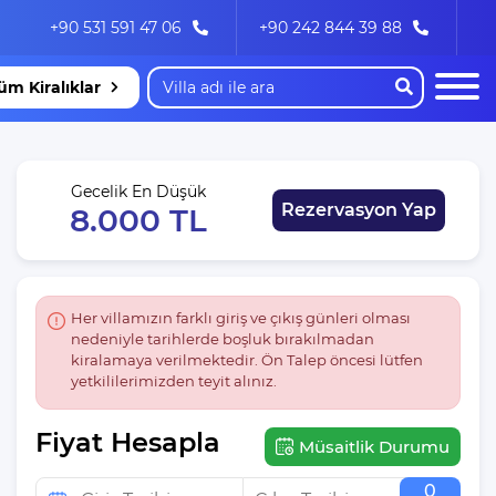
+90 531 591 47 06
+90 242 844 39 88
üm Kiralıklar
Gecelik En Düşük
Rezervasyon Yap
8.000 TL
Her villamızın farklı giriş ve çıkış günleri olması
nedeniyle tarihlerde boşluk bırakılmadan
kiralamaya verilmektedir. Ön Talep öncesi lütfen
yetkililerimizden teyit alınız.
Fiyat Hesapla
Müsaitlik Durumu
0