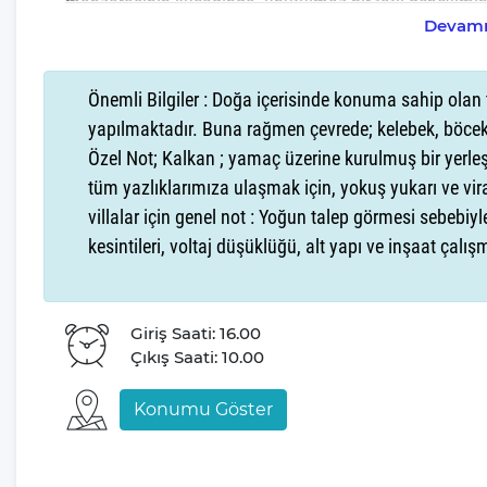
manzarasının kucağında, unutulmaz bir tatil deneyimini
Devamı
Deniz manzarasına nazır terası ve havuzuyla Villa Akd
villa cenneti olarak bilinir ve bu eşsiz doğanın kalbinde
Önemli Bilgiler : Doğa içerisinde konuma sahip olan 
mükemmel bir tatil alternatifi sunuyor. Villa Akdağ Turk
yapılmaktadır. Buna rağmen çevrede; kelebek, böcek
Özel Not; Kalkan ; yamaç üzerine kurulmuş bir yerle
Tüm tatil severlerinin keyifli ve eğlenceli bir tatil sonr
tüm yazlıklarımıza ulaşmak için, yokuş yukarı ve vi
sevdikleriniz ile beraber yaşadığınız her hatıranın için
villalar için genel not : Yoğun talep görmesi sebebiyl
kesintileri, voltaj düşüklüğü, alt yapı ve inşaat çalı
Sevdiklerinizle, ailenizle ya da arkadaşlarınızla yazın t
serinleyin veya Kalkan'ın kristal berraklığındaki kumsall
Villamız, doğanın ve denizin mükemmel uyumunu konumu
Giriş Saati: 16.00
Çıkış Saati: 10.00
Sevdikleriniz, arkadaşlarınız ve ailenizle birlikte yazın
serinleyebilir ya da Kalkan'ın dünyaca ünlü kumsallarını 
Konumu Göster
Villamız, konumuyla denizle doğa arasında mükemmel b