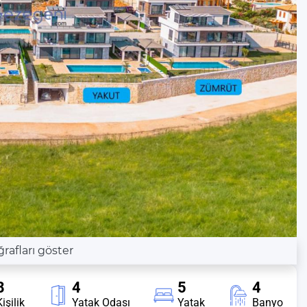
afları göster
8
4
5
4
işilik
Yatak Odası
Yatak
Banyo