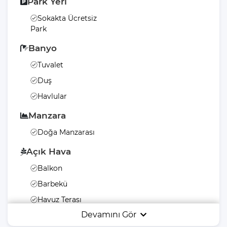
Park Yeri
Sokakta Ücretsiz
Park
Banyo
Tuvalet
Duş
Havlular
Manzara
Doğa Manzarası
Açık Hava
Balkon
Barbekü
Havuz Terası
Devamını Gör
Şezlong