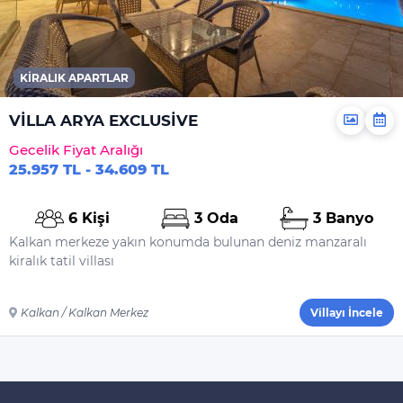
KIRALIK APARTLAR
VİLLA ARYA EXCLUSİVE
Gecelik Fiyat Aralığı
25.957 TL - 34.609 TL
6 Kişi
3 Oda
3 Banyo
Kalkan merkeze yakın konumda bulunan deniz manzaralı
kiralık tatil villası
Kalkan / Kalkan Merkez
Villayı İncele