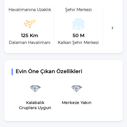
Havalimanına Uzaklık
Şehir Merkezi
Plaja 
125 Km
50 M
40
Dalaman Havalimanı
Kalkan Şehir Merkezi
Kalkan H
Evin Öne Çıkan Özellikleri
Kalabalık
Merkeze Yakın
Gruplara Uygun