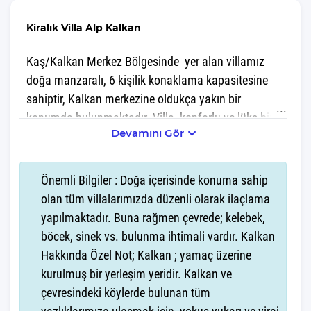
Kiralık Villa Alp Kalkan
Kaş/Kalkan Merkez Bölgesinde yer alan villamız
doğa manzaralı, 6 kişilik konaklama kapasitesine
sahiptir, Kalkan merkezine oldukça yakın bir
konumda bulunmaktadır. Villa, konforlu ve lüks bir
Devamını Gör
tatil deneyimi sunmaktadır.
Villanınmız muhafazakar çiftler ve geniş aileler için
oldukça uydur, konuklarına muazzam bir doğal
Önemli Bilgiler : Doğa içerisinde konuma sahip
güzellik sunarken, geniş iç mekanları ve modern
olan tüm villalarımızda düzenli olarak ilaçlama
donanımıyla konforlu bir konaklama olanağı tanır.
yapılmaktadır. Buna rağmen çevrede; kelebek,
Ayrıca, merkezi konumu sayesinde Kalkan’ın
böcek, sinek vs. bulunma ihtimali vardır. Kalkan
restoranlarına, plajlarına ve alışveriş bölgelerine
Hakkında Özel Not; Kalkan ; yamaç üzerine
kolayca ulaşılabilir.
kurulmuş bir yerleşim yeridir. Kalkan ve
çevresindeki köylerde bulunan tüm
Tatil planlarınızın sizin için ne kadar kıymetli olduğunu derinden