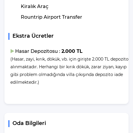
aşılmamak kaydıyla tüm ziyaretçilerimize sorunsuz kullanım
Kiralık Araç
imkanı sağlamaya hazırdır.Villamızın genel konsept ve
özelliklerinden tekrar bahsedecek olursak; villamızın 1 adet
Rountrip Airport Transfer
müstakil özel havuzu bulunmaktadır. Ortalama bir bahçeye sahip
olan villamız rahatlığı ön planda tutan 3 adet yatak odası,3
Ekstra Ücretler
yatak,3 banyo, hareket alanı geniş bir mutfak ve 6 kişinin geniş
aralıklarla rahatlıkla oturabileceği koltuklara sahip salonu
bulunmaktadır.
Hasar Depozitosu :
2.000 TL
Herşeyden uzakta muhteşem bir tatil keyfi yaşamak için hemen
(Hasar, zayi, kırık, dökük, vb. için girişte 2.000 TL depozito
şimdi rezervasyonunuzu oluşturun. Tatil fırsatları için tercihiniz
alınmaktadır. Herhangi bir kırık dökük, zarar ziyan, kayıp
Villa Gezegeni olsun.
gibi problem olmadığında villa çıkışında depozito iade
edilmektedir.)
Oda Bilgileri