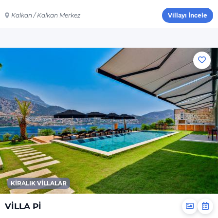
Elektrikli Süpürge
Kalkan / Kalkan Merkez
Villayı İncele
Dahil Olmayanlar
Şampuan
El Sabunu
Bulaşık Deterjanı
Bulaşık Makinesi
Deterjanı
Çamaşır Makinesi
Deterjanı
Yiyecek Ve Içecek
KIRALIK VILLALAR
VİLLA Pİ