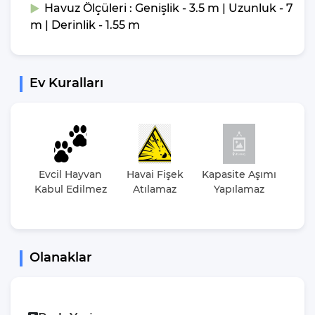
Havuz Ölçüleri : Genişlik - 3.5 m | Uzunluk - 7
m | Derinlik - 1.55 m
Ev Kuralları
Evcil Hayvan
Havai Fişek
Kapasite Aşımı
Par
Kabul Edilmez
Atılamaz
Yapılamaz
Et
Düz
Olanaklar