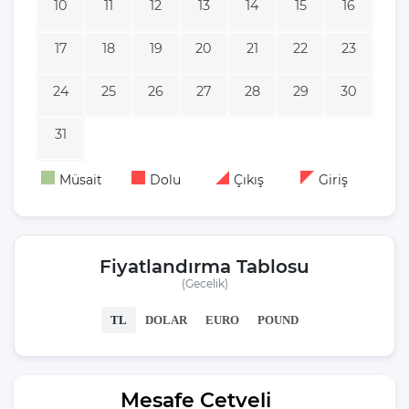
10
11
12
13
14
15
16
17
18
19
20
21
22
23
24
25
26
27
28
29
30
31
Müsait
Dolu
Çıkış
Giriş
Fiyatlandırma Tablosu
(Gecelik)
TL
DOLAR
EURO
POUND
Mesafe Cetveli