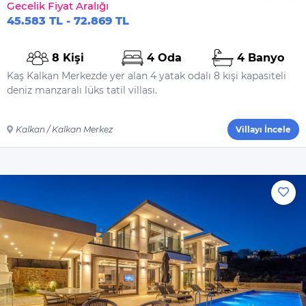
Gecelik Fiyat Aralığı
45.583 TL - 72.869 TL
8 Kişi
4 Oda
4 Banyo
Kaş Kalkan Merkezde yer alan 4 yatak odalı 8 kişi kapasiteli
deniz manzaralı lüks tatil villası.
Kalkan / Kalkan Merkez
Villayı İncele