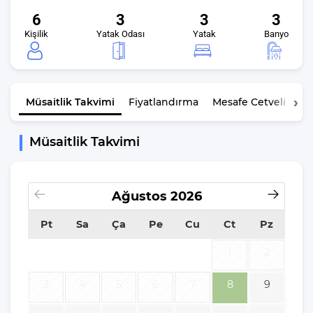
6
3
3
3
Kişilik
Yatak Odası
Yatak
Banyo
Müsaitlik
Takvimi
Fiyatlandırma
Mesafe Cetveli
K
Müsaitlik Takvimi
Ağustos
2026
Pt
Sa
Ça
Pe
Cu
Ct
Pz
1
2
3
4
5
6
7
8
9