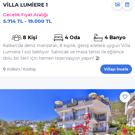
Deterjanı
VİLLA LUMİERE 1
Çamaşır Makinesi
Gecelik Fiyat Aralığı
Deterjanı
5.714 TL - 19.000 TL
Yiyecek Ve Içecek
8 Kişi
4 Oda
4 Banyo
Kalkan’da deniz manzaralı, 8 kişilik, geniş ailelere uygun Villa
Lumiere 1 sizi bekliyor. Salıncak ve masa tenisi ile eğlence
dolu bir tatil için hemen rezervasyon yapın! 🏖️
Kalkan / Kızıltaş
Villayı İncele