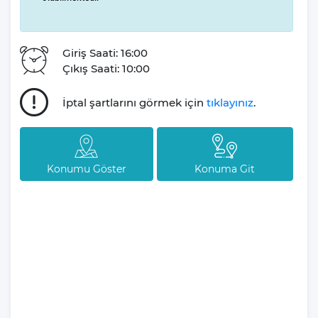
Tatiliniz sırasında şehrin sunduğu etkinliklere, restoranlara ve
diğer olanaklara kolaylıkla erişim sağlamak isteyenler için Villa
Giriş Saati: 16:00
Altar'ın merkezi konumu büyük bir avantaj.
Çıkış Saati: 10:00
Tüm tatil severlerinin keyifli ve eğlenceli bir tatil sonrası mutlu
İptal şartlarını görmek için
tıklayınız
.
dönüşlerini hedefleyen Villa Gezegeni, sevdikleriniz ile beraber
yaşadığınız her hatıranın içinde olmaktan mutluluk duyar.
Tatil planlarınızın sizler için öneminin son derece farkında olan
Konumu Göster
Konuma Git
firmamız, tatil süreniz boyunca sizlere destek olup eğlenceli ve
keyifli bir tatil yapmanız için geniş ekibi ile kesintisiz hizmet
vermektedir.
Villamız günlük hayatta sık kullanılan; Mikrodalga fırın, ankastre
fırın, buzdolabı, çamaşır makinası, bulaşık makinesi, elektrikli su
ısıtıcı kettle, ankastre 4’lü ocak, 4 kişilik yemek takımı, kaşık ve
çatal takımı, tencere ve tava takımı, bardaklar yer almaktadır.
İhtiyacınız durumunda villamızda bulunmayan malzemeler