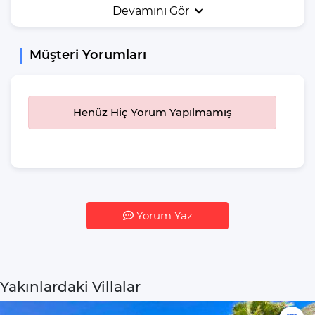
Devamını Gör
Şezlong
Yemek Masası
Müşteri Yorumları
Bahçe Mobilyası
Bahçe Veya Arka
Bahçe
Henüz Hiç Yorum Yapılmamış
Güneş Şemsiyesi
Salıncak
Yiyecek & İçecek
İstediğiniz Zaman
Yemek Yeme
Yorum Yaz
Özgürlüğü
Mikrodalga Fırın
Buzdolabı
Yakınlardaki Villalar
Su Isıtıcı(kettle)
Pişirme Temel