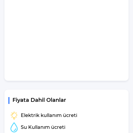
hakkında bizle iletişime geçebilir ve yardım isteyebilirsiniz.
NOT:Villamızın minimum kiralaması 7gecedir
ve giriş-çıkışlar haftasonu yapılmaktadır.
Villa Altar Genel
Özelliklerinden
Bahsedelim
Kapasite
: 10 Kişi
Yatak Odası
: 5 Adet
Yatak Sayısı
: 6 Adet
Banyo
: 5 Adet
Klima
: 5 Adet
Fiyata Dahil Olanlar
Şezlong
: 10 Adet
Deniz Manzarası
: Evet
Elektrik kullanım ücreti
Kimler için Uygun
: Kalabalık Aile ve Kalabalık Arkadaş
Grupları
Su Kullanım ücreti
Çocuk Havuzu
: Hayır