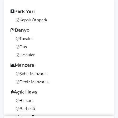
Park Yeri
Kapalı Otopark
Banyo
Tuvalet
Duş
Havlular
Manzara
Şehir Manzarası
Deniz Manzarası
Açık Hava
Balkon
Barbekü
Havuz Terası