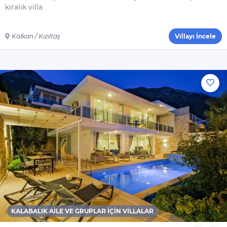
kiralık villa
Genel
Çamaşır Makinesi
Kalkan / Kızıltaş
Villayı İncele
Saç Kurutma
Makinesi
Ütü
Ütü Masası
Nevresimler
Çarşaflar
Elektrikli Süpürge
Dahil Olmayanlar
Şampuan
El Sabunu
Bulaşık Deterjanı
KALABALIK AILE VE GRUPLAR İÇIN VILLALAR
Bulaşık Makinesi