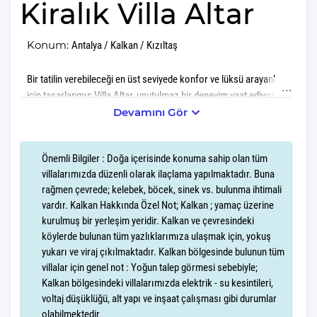
Kiralık Villa Altar
Konum:
Antalya / Kalkan / Kızıltaş
Bir tatilin verebileceği en üst seviyede konfor ve lüksü arayanlar
için tasarlanmış Villa Altar, unutulmaz bir deneyim vaat ediyor. Bu
muhteşem villanın sunduğu deniz manzarası, modern ve lüks
Devamını Gör
tasarımı, büyüleyici yeşil bahçesi ve konforlu yaşam alanlarıyla
hem göz dolduruyor, hem de misafirlerine benzersiz bir
Önemli Bilgiler : Doğa içerisinde konuma sahip olan tüm
konaklama deneyimi sunuyor.
villalarımızda düzenli olarak ilaçlama yapılmaktadır. Buna
rağmen çevrede; kelebek, böcek, sinek vs. bulunma ihtimali
Villa Altar'ın en dikkat çekici özelliklerinden biri kesintisiz deniz
vardır. Kalkan Hakkında Özel Not; Kalkan ; yamaç üzerine
manzarası. Sabahları bu muhteşem manzaraya karşı uyanmak,
kurulmuş bir yerleşim yeridir. Kalkan ve çevresindeki
gün boyu bu maviye karşı dinlenmek, tatilinizi unutulmaz kılacak.
köylerde bulunan tüm yazlıklarımıza ulaşmak için, yokuş
yukarı ve viraj çıkılmaktadır. Kalkan bölgesinde bulunun tüm
10 kişilik kapasitesi, 5 yatak odası, 6 yatak ve 5 banyo ile Villa
villalar için genel not : Yoğun talep görmesi sebebiyle;
Altar, kalabalık aileler ve arkadaş grupları için ideal bir seçenek.
Kalkan bölgesindeki villalarımızda elektrik - su kesintileri,
Herkes için yeterli alan ve mahremiyet sunarak, konforunuzu en
voltaj düşüklüğü, alt yapı ve inşaat çalışması gibi durumlar
üst seviyede tutmayı hedefliyor.
olabilmektedir