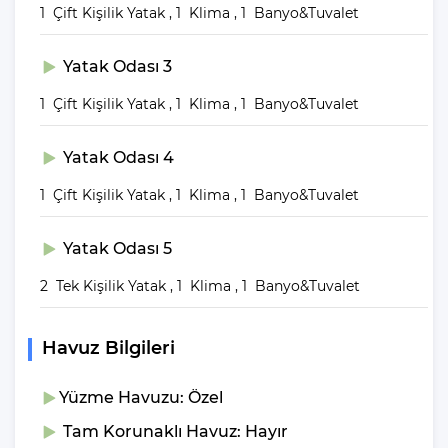
sabah 10:00’dur. Kiralık villaların temizliklerinin yanı sıra, gerekli
1 Çift Kişilik Yatak , 1 Klima , 1 Banyo&Tuvalet
kontrollerinin yapılması ve eksiklerin tamamlanıp tekrardan
kullanıma hazır hale getirilmesi için belirtilen saatlere mutlaka
Yatak Odası 3
uymanız gerekmektedir.
1 Çift Kişilik Yatak , 1 Klima , 1 Banyo&Tuvalet
Villa Altar Kimler
Yatak Odası 4
Tarafından Tercih
1 Çift Kişilik Yatak , 1 Klima , 1 Banyo&Tuvalet
Ediliyor?
Yatak Odası 5
Kiralık villamız; kalabalık aile ve kalabalık arkadaş grupları
tarafından tercih edilmektedir. Sakinliğin ve sessizliğin sefasını
2 Tek Kişilik Yatak , 1 Klima , 1 Banyo&Tuvalet
sürebileceği bir ortam sunmak için oldukça idealdir. Kiralık
villalarımız, kişi kapasitesi aşılmamak kaydıyla tüm
ziyaretçilerimize sorunsuz kullanım imkanı sağlamaya hazırdır.
Havuz Bilgileri
Villamızın genel konsept ve özelliklerinden tekrar bahsedecek
Yüzme Havuzu: Özel
olursak; villamızın 1 adet müstakil özel havuzu bulunmaktadır.
Tam Korunaklı Havuz: Hayır
Geniş bir bahçeye sahip olan villamız rahatlığı ön planda tutan