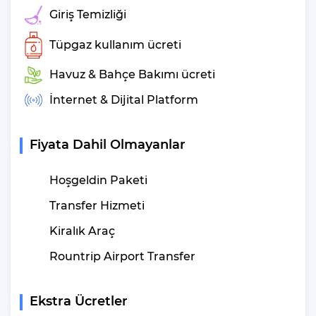
Giriş Temizliği
Villa Altar Konum
Tüpgaz kullanım ücreti
Özellikleri
Havuz & Bahçe Bakımı ücreti
Havalimanına Uzaklık
: 120 Km (Dalaman Havalimanı)
İnternet & Dijital Platform
Şehir Merkezine Uzaklık
: 800 m (Kalkan)
Plaja Uzaklık
: 1.2 Km
Otogara Uzaklık
: 600 m
Fiyata Dahil Olmayanlar
Markete Uzaklık
: 600 Mt
Restaurantlara Uzaklık
: 700 Mt
Hoşgeldin Paketi
Sağlık Merkezine Uzaklık
: 1,5 Km
Transfer Hizmeti
Villa Altar Havuz Ölçüleri
Kiralık Araç
Nedir?
Rountrip Airport Transfer
Genişlik - 4 m | Uzunluk - 7 m | Derinlik - 1,60
cm
Ekstra Ücretler