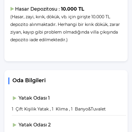
Eğer ben havuzcu değilim denize girmek istiyorum diyorsanız,
Hasar Depozitosu :
10.000 TL
denize girmek için 1.2 km araç mesafeniz olduğunu belirtelim.
(Hasar, zayi, kırık, dökük, vb. için girişte 10.000 TL
Villalarımızda yer alan havuzlar her misafirimizin ardından özel
depozito alınmaktadır. Herhangi bir kırık dökük, zarar
madde ve yöntemler ile temizlenip, dezenfekte edilmektedir. Bu
ziyan, kayıp gibi problem olmadığında villa çıkışında
şekilde havuzlarımızı her misafir sonrası için hazır duruma
depozito iade edilmektedir.)
getirmekteyiz.
Villanın
Bahçesinde Neler Var?
Oda Bilgileri
Yemek Masası ve bahçe mobilyaları kullanımınız için hazır
bulunmaktadır.
Yatak Odası 1
Villa Giriş ve Çıkış
1 Çift Kişilik Yatak , 1 Klima , 1 Banyo&Tuvalet
Saatleri
Yatak Odası 2
Tüm villalarımızın giriş saati öğleden sonra 16:00, çıkış saati ise