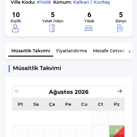
Villa Kodu:
#1406
Konum:
Kalkan / Kızıltaş
10
5
6
5
Kişilik
Yatak Odası
Yatak
Banyo
Müsaitlik
Takvimi
Fiyatlandırma
Mesafe Cetveli
K
Müsaitlik Takvimi
Ağustos
2026
Pt
Sa
Ça
Pe
Cu
Ct
Pz
1
2
3
4
5
6
7
8
9