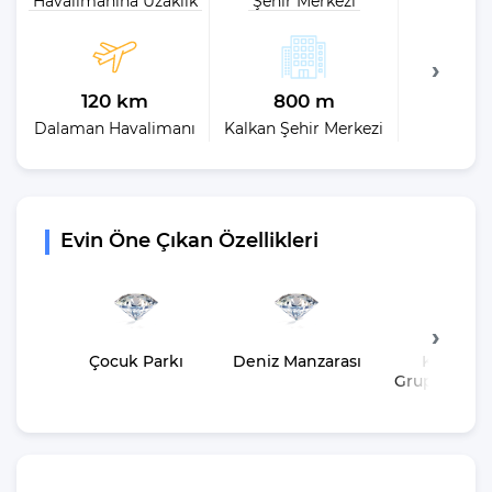
Havalimanına Uzaklık
Şehir Merkezi
Plaja 
120 km
800 m
1,
Dalaman Havalimanı
Kalkan Şehir Merkezi
En 
Evin Öne Çıkan Özellikleri
Çocuk Parkı
Deniz Manzarası
Kalabalı
Gruplara U