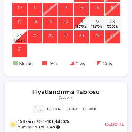
10
11
12
13
14
15
16
17
18
19
20
21
22
23
24
25
26
27
28
29
30
31
Müsait
Dolu
Çıkış
Giriş
Fiyatlandırma Tablosu
(Gecelik)
TL
DOLAR
EURO
POUND
16 Haziran 2026 - 10 Eylül 2026
13.279 TL
Minimum Kiralama: 4 Gece