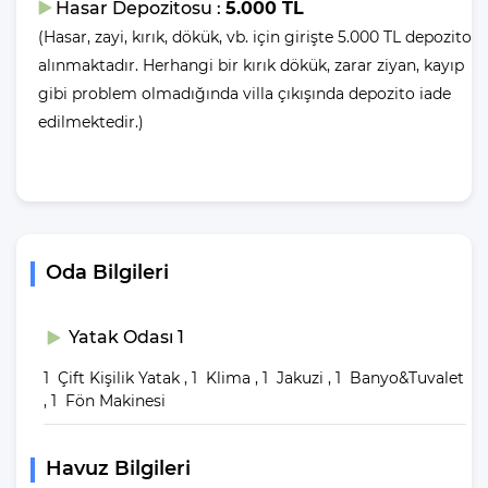
NOT - Villamıza evcil havyan kabul edilmektedir.
Hasar Depozitosu :
5.000 TL
(Hasar, zayi, kırık, dökük, vb. için girişte 5.000 TL depozito
alınmaktadır. Herhangi bir kırık dökük, zarar ziyan, kayıp
gibi problem olmadığında villa çıkışında depozito iade
edilmektedir.)
Oda Bilgileri
Yatak Odası 1
1 Çift Kişilik Yatak , 1 Klima , 1 Jakuzi , 1 Banyo&Tuvalet
, 1 Fön Makinesi
Havuz Bilgileri