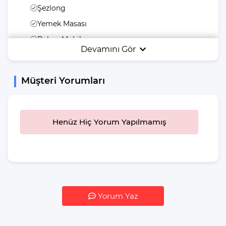
Şezlong
Yemek Masası
Bahçe Mobilyası
Devamını Gör
Bahçe Veya Arka
Bahçe
Müşteri Yorumları
Güneş Şemsiyesi
Jakuzi
Yiyecek & İçecek
Henüz Hiç Yorum Yapılmamış
İstediğiniz Zaman
Yemek Yeme
Özgürlüğü
Buzdolabı
Su Isıtıcı(kettle)
Yorum Yaz
Yemek Takımı
Bulaşık Makinesi