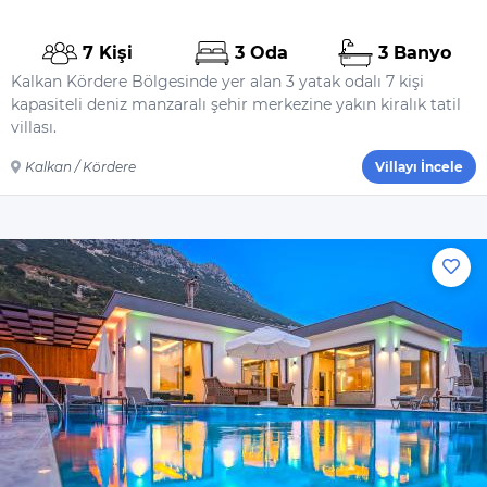
Genel
7 Kişi
3 Oda
3 Banyo
Çamaşır Makinesi
Kalkan Kördere Bölgesinde yer alan 3 yatak odalı 7 kişi
kapasiteli deniz manzaralı şehir merkezine yakın kiralık tatil
Saç Kurutma
villası.
Makinesi
Ütü
Kalkan / Kördere
Villayı İncele
Ütü Masası
Nevresimler
Çarşaflar
Elektrikli Süpürge
Bebeklere Uygun
Bebek Yatağı
Dahil Olmayanlar
Şampuan
El Sabunu