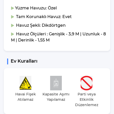
Yüzme Havuzu: Özel
Tam Korunaklı Havuz: Evet
Havuz Şekli: Dikdörtgen
Havuz Ölçüleri : Genişlik - 3,9 M | Uzunluk - 8
M | Derinlik - 1,55 M
Ev Kuralları
Havai Fişek
Kapasite Aşımı
Parti veya
Sigar
Atılamaz
Yapılamaz
Etkinlik
Düzenlemez