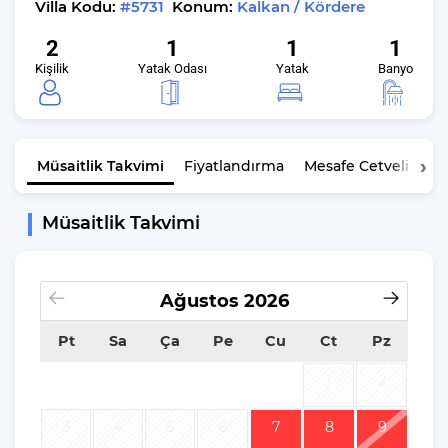
Villa Kodu:
#5731
Konum:
Kalkan / Kördere
2
1
1
1
Kişilik
Yatak Odası
Yatak
Banyo
Müsaitlik
Takvimi
Fiyatlandırma
Mesafe Cetveli
K
Müsaitlik Takvimi
Ağustos
2026
Pt
Sa
Ça
Pe
Cu
Ct
Pz
1
2
3
4
5
6
7
8
9