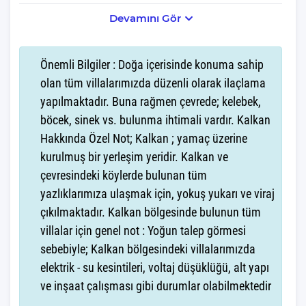
rustik bir şıklıkla donatılmış olup, hem doğayla uyumlu hem de
Devamını Gör
lüks bir yaşam alanı sunuyor. Geniş yüzme havuzu, deniz
manzarası eşliğinde serinlemek için ideal bir alan oluştururken,
ayrıca çocuk havuzu da miniklerin güvenle eğlenebileceği bir
Önemli Bilgiler : Doğa içerisinde konuma sahip
cennet sunuyor.
olan tüm villalarımızda düzenli olarak ilaçlama
yapılmaktadır. Buna rağmen çevrede; kelebek,
Villanın iç mekanları, rahatlık ve lüksün birleşimiyle tasarlanmış.
böcek, sinek vs. bulunma ihtimali vardır. Kalkan
Özel jakuzisi ile günün yorgunluğunu atarken, ayrıca bebek yatağı
da mevcut, böylece ailenizle birlikte konforlu ve rahat bir tatil
Hakkında Özel Not; Kalkan ; yamaç üzerine
geçirebilirsiniz. Bu villada, sadece dinlenmekle kalmaz, aynı
kurulmuş bir yerleşim yeridir. Kalkan ve
zamanda hamam ve sauna gibi spa imkanlarıyla vücudunuzu
çevresindeki köylerde bulunan tüm
canlandırabilir, huzurlu bir atmosferde rahatlama fırsatı
yazlıklarımıza ulaşmak için, yokuş yukarı ve viraj
bulabilirsiniz.
çıkılmaktadır. Kalkan bölgesinde bulunun tüm
villalar için genel not : Yoğun talep görmesi
Bahçede bulunan masa tenisi, eğlenceli bir aktivite alanı sunarak,
sebebiyle; Kalkan bölgesindeki villalarımızda
hem çocukların hem de yetişkinlerin keyifli vakit geçirmesini
sağlar. Her bir detayın özenle düşünüldüğü bu villa, misafirlerine
elektrik - su kesintileri, voltaj düşüklüğü, alt yapı
unutulmaz bir tatil deneyimi vaat ediyor. Deniz manzaralı, merkezi
ve inşaat çalışması gibi durumlar olabilmektedir
konumda bulunan bu muazzam villa, hem dinlenmek hem de