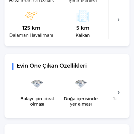
Havalimanına Uzaklık
Şehir Merkezi
Plaja 
125 km
5 km
7
Dalaman Havalimanı
Kalkan
En 
Evin Öne Çıkan Özellikleri
Balayı için ideal
Doğa içerisinde
Jakuzisin
olması
yer alması
olması