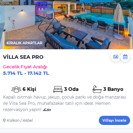
Elektrikli Süpürge
Dahil Olmayanlar
Şampuan
El Sabunu
KIRALIK APARTLAR
Bulaşık Deterjanı
Bulaşık Makinesi
VİLLA SEA PRO
Deterjanı
Gecelik Fiyat Aralığı
Çamaşır Makinesi
5.714 TL - 17.142 TL
Deterjanı
Yiyecek Ve Içecek
6 Kişi
3 Oda
3 Banyo
Kapalı ısıtmalı havuz, jakuzi, çocuk parkı ve doğa manzarası
ile Villa Sea Pro, muhafazakar tatil için ideal. Hemen
rezervasyon yapın! 🌊🏡
Kalkan / Akbel
Villayı İncele