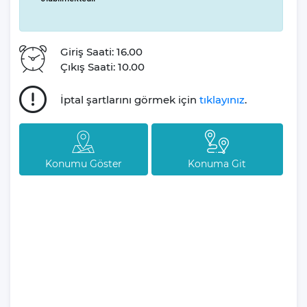
kendinizi yeniden doğmuş gibi hissetmenizi sağlar. Ayrıca, villa
muhafazakar misafirler düşünülerek özel bir şekilde dizayn
edilmiştir, böylelikle tatilinizi gizlilik içinde ve tam bir konforla
Giriş Saati: 16.00
sürdürebilirsiniz.
Çıkış Saati: 10.00
Villa Anemon 2 Jakuzisiyle, konforlu ve lüks tasarlanmış 2 yatak
İptal şartlarını görmek için
tıklayınız
.
odasıyla villa, 4 kişiye kadar konaklama imkanı sunmaktadır. Her
bir detayın, misafirlerimizin memnuniyeti ve konforu düşünülerek
oluşturulduğu Villa Anemon 2 tatiliniz boyunca ihtiyaç
duyabileceğiniz tüm olanakları sizlere sunuyor.
Konumu Göster
Konuma Git
Bahçesinde romantik anlar yaşayabilir, yıldızların altında
sevdiğinizle keyifli sohbetler gerçekleştirebilirsiniz.
Gökyüzündeki yıldızları izlerken hissedeceğiniz huzur, tatilinizin
unutulmaz anıları arasında yer alacak.
Gününüzü nasıl geçireceğiniz konusunda sayısız seçeneğiniz
var: Bir yandan villanın lüks ve konforlu ortamında dinlenirken,
diğer yandan Akbel'in eşsiz doğasını keşfe çıkabilirsiniz.