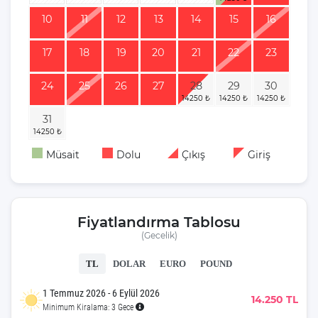
10
11
12
13
14
15
16
17
18
19
20
21
22
23
24
25
26
27
28
29
30
31
Müsait
Dolu
Çıkış
Giriş
Fiyatlandırma Tablosu
(Gecelik)
TL
DOLAR
EURO
POUND
1 Temmuz 2026 - 6 Eylül 2026
14.250 TL
Minimum Kiralama: 3 Gece