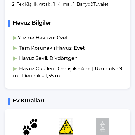
2 Tek Kişilik Yatak , 1 Klima , 1 Banyo&Tuvalet
Villalarımızda yer alan havuzlar her misafirimizin ardından özel
madde ve yöntemler ile temizlenip, dezenfekte edilmektedir. Bu
şekilde havuzlarımızı her misafir sonrası için hazır duruma
Havuz Bilgileri
getirmekteyiz.
Yüzme Havuzu: Özel
Villanın
Tam Korunaklı Havuz: Evet
Bahçesinde Neler Var?
Havuz Şekli: Dikdörtgen
Havuz Ölçüleri : Genişlik - 4 m | Uzunluk - 9
Yemek masası, rahat bahçe mobilyaları ve huzur veren salıncak,
villamızın bahçesinde sizin için hazırlandı. Bu eşsiz ortamda
m | Derinlik - 1,55 m
sevdiklerinizle unutulmaz anlar yaşama fırsatını
yakalayabilirsiniz.
Ev Kuralları
Villa Giriş ve Çıkış
Saatleri
Tüm villalarımızın giriş saati öğleden sonra 16:00, çıkış saati ise