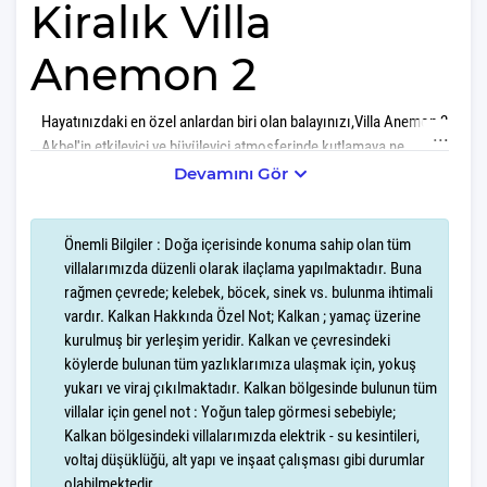
Kiralık Villa
Anemon 2
Hayatınızdaki en özel anlardan biri olan balayınızı,Villa Anemon 2
Akbel'in etkileyici ve büyüleyici atmosferinde kutlamaya ne
dersiniz? Bu villa, balayı çiftlerine adeta bir rüya gibi bir deneyim
Devamını Gör
sunuyor. Doğanın eşsiz güzellikleri ile çevrelenmiş olan bu
mekan, aşkınızı yeşillikler içinde ifade etmeniz için mükemmel bir
Önemli Bilgiler : Doğa içerisinde konuma sahip olan tüm
yer.
villalarımızda düzenli olarak ilaçlama yapılmaktadır. Buna
rağmen çevrede; kelebek, böcek, sinek vs. bulunma ihtimali
Villa Anemon 2, sizi ve sevdiklerinizi yeşilin her tonunu ve
vardır. Kalkan Hakkında Özel Not; Kalkan ; yamaç üzerine
doğanın verdiği huzuru yakından hissettirecek bir konumda yer
kurulmuş bir yerleşim yeridir. Kalkan ve çevresindeki
alıyor. Sabahları kuş sesleriyle uyanacak, gün boyu temiz ve taze
köylerde bulunan tüm yazlıklarımıza ulaşmak için, yokuş
havayı ciğerlerinize dolduracaksınız. Unutulmaz gün batımı
yukarı ve viraj çıkılmaktadır. Kalkan bölgesinde bulunun tüm
manzaraları ile akşamlarınızı renklendirecek olan villamız,
villalar için genel not : Yoğun talep görmesi sebebiyle;
doğanın tüm güzelliklerini sizlere sunuyor.
Kalkan bölgesindeki villalarımızda elektrik - su kesintileri,
voltaj düşüklüğü, alt yapı ve inşaat çalışması gibi durumlar
Villa Anemon 2 içindeki jakuzi, günün stresinden arınmanızı ve
olabilmektedir