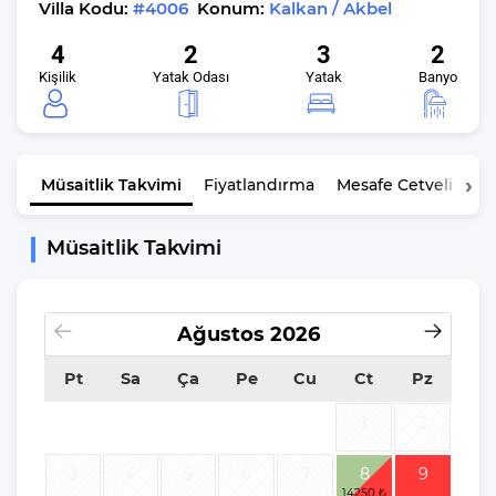
Villa Kodu:
#4006
Konum:
Kalkan / Akbel
4
2
3
2
Kişilik
Yatak Odası
Yatak
Banyo
Müsaitlik
Takvimi
Fiyatlandırma
Mesafe Cetveli
K
Müsaitlik Takvimi
Ağustos
2026
Pt
Sa
Ça
Pe
Cu
Ct
Pz
1
2
3
4
5
6
7
8
9