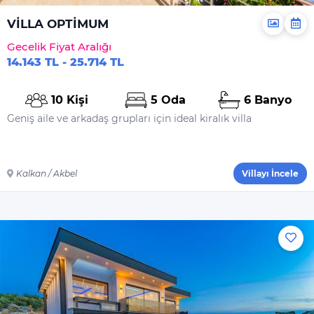
VİLLA OPTİMUM
Hizmetler
Gecelik Fiyat Aralığı
Ortak Salon/TV Alanı
14.143 TL - 25.714 TL
Özel Havuz
Kapalı Havuz
10 Kişi
5 Oda
6 Banyo
Jakuzi
Geniş aile ve arkadaş grupları için ideal kiralık villa
Sığ Havuz
Genel
Kalkan / Akbel
Villayı İncele
Çamaşır Makinesi
Saç Kurutma
Makinesi
Ütü
Ütü Masası
Nevresimler
Çarşaflar