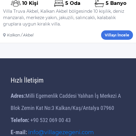
10 Kişi
5 Oda
5 Banyo
Villa Truva Akbel, Kalkan Akbel bölgesinde 10 kişilik, deniz
manzaralı, merkeze yakın, jakuzili, salıncaklı, kalabalık
gruplara uygun kiralık villa.
Kalkan / Akbel
Villayı İncele
Hızlı İletişim
Adres:
Milli Egemenlik Caddesi Yalıhan İş Merkezi A
Blok Zemin Kat No:3 Kalkan/Kaş/Antalya 07960
Telefon:
+90 532 069 00 43
E-mail:
info@villagezegeni.com