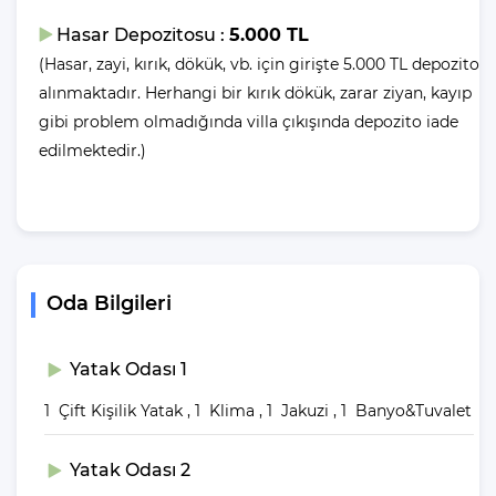
Özellikleri
Hasar Depozitosu :
5.000 TL
(Hasar, zayi, kırık, dökük, vb. için girişte 5.000 TL depozito
Havalimanına Uzaklık
: 125 Km (Dalaman Havalimanı)
alınmaktadır. Herhangi bir kırık dökük, zarar ziyan, kayıp
Şehir Merkezine Uzaklık
: 5 Km (Kalkan)
gibi problem olmadığında villa çıkışında depozito iade
Plaja Uzaklık
: 7 Km
edilmektedir.)
Otogara Uzaklık
: 6 Km
Markete Uzaklık
: 3 Km
Restaurantlara Uzaklık
: 2 Km
Sağlık Merkezine Uzaklık
: 7 Km
Villa Anemon 2 Havuz
Oda Bilgileri
Ölçüleri Nedir?
Genişilik
Uzunluk 9
Derinlik
: 4 M |
M |
: 1.55 M
Yatak Odası 1
1 Çift Kişilik Yatak , 1 Klima , 1 Jakuzi , 1 Banyo&Tuvalet
Eğer havuz yerine denizin serin sularını tercih
ediyorum diyorsanız, denizin tadını çıkarabilmek için sadece 7
Yatak Odası 2
km'lik bir araç yolculuğu yapmanız gerektiğini hatırlatalım.