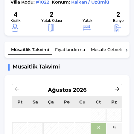
Villa Kodu:
#1022
Konum:
Kalkan / Üzümlü
4
2
2
Kişilik
Yatak Odası
Yatak
Banyo
Müsaitlik
Takvimi
Fiyatlandırma
Mesafe Cetveli
K
Müsaitlik Takvimi
Ağustos
2026
Pt
Sa
Ça
Pe
Cu
Ct
Pz
1
2
3
4
5
6
7
8
9