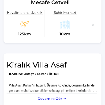
Mesafe Cetveli
Havalimanına Uzaklık
Şehir Merkezi
Plaja 
125km
10km
1
Kiralık Villa Asaf
Konum:
Antalya / Kalkan / Üzümlü
Villa Asaf, Kalkan'ın huzurlu Üzümlü Köyü'nde, doğanın kalbinde
yer alan, muhafazakar aileler ve balayı çiftleri için özel olarak
tasarlanmış bir villadır. 2016 yılında tamamlanan bu modern villa,
Devamını Gör
4 kişilik konaklama kapasitesi ile huzurlu ve özel bir tatil deneyimi