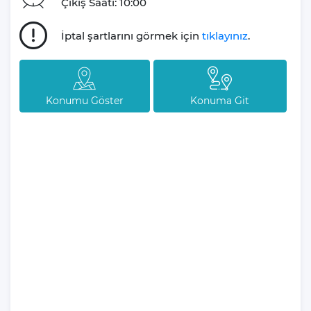
toplanma alanları sunmaktadır.
Çıkış Saati: 10:00
Villa Asaf'ın sunduğu olanaklar arasında Wi-Fi internet erişimi,
İptal şartlarını görmek için
tıklayınız
.
ütü ve ütü masası, saç kurutma makinesi, çamaşır makinesi ve
elektrikli süpürge gibi ev konforunu artıran detaylar yer
almaktadır. Villa, konuklarına kendi evlerindeymiş gibi
hissettirecek şekilde her detayı düşünerek hazırlanmıştır.
Konumu Göster
Konuma Git
Doğa içerisinde sakin bir tatil geçirmek isteyenler, balayı çiftleri
için özel anlar yaratmayı amaçlayanlar ve muhafazakar aileler
için ideal bir tercih olan Villa Asaf, Kalkan'ın Akbel bölgesinde,
şehir merkezine ve plajlara kolay ulaşım imkanı ile de dikkat
çekiyor. Villa Asaf, Kalkan'ın büyüleyici doğasında huzurlu bir
kaçamak yapmak isteyen herkesi bekliyor.
Tatil planlarınızın sizler için öneminin son derece farkında olan
firmamız, tatil süreniz boyunca sizlere destek olup eğlenceli ve
keyifli bir tatil yapmanız için geniş ekibi ile kesintisiz hizmet
vermektedir.