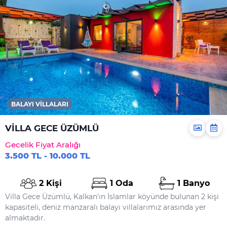
BALAYI VILLALARI
VİLLA GECE ÜZÜMLÜ
Gecelik Fiyat Aralığı
3.500 TL - 10.000 TL
2 Kişi
1 Oda
1 Banyo
Villa Gece Üzümlü, Kalkan'ın İslamlar köyünde bulunan 2 kişi
kapasiteli, deniz manzaralı balayı villalarımız arasında yer
almaktadır.