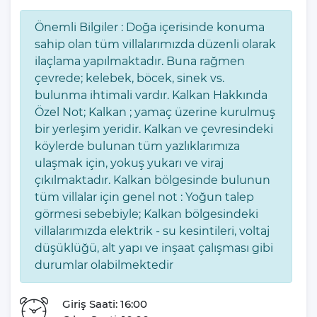
sunuyor. İki adet En-suite yatak odası, her biri konfor ve
mahremiyet düşünülerek dizayn edilmiş, içlerinden birinde jakuzi
Önemli Bilgiler : Doğa içerisinde konuma
bulunarak lüks bir tatil imkanı sağlamaktadır.
sahip olan tüm villalarımızda düzenli olarak
ilaçlama yapılmaktadır. Buna rağmen
Villanın geniş ve korunaklı bahçesi, 9x4.5 metre boyutlarında bir
çevrede; kelebek, böcek, sinek vs.
yüzme havuzu ve çocuklar için ideal, 4.5x2.5 metre boyutlarında
bulunma ihtimali vardır. Kalkan Hakkında
bir sığ havuz içermektedir. Bahçede, doğa manzarası eşliğinde
Özel Not; Kalkan ; yamaç üzerine kurulmuş
dinlenebileceğiniz bir hamak, eğlenceli vakit geçirebileceğiniz bir
bir yerleşim yeridir. Kalkan ve çevresindeki
salıncak, özel taş barbekü ve armut oturma takımı gibi olanaklar
köylerde bulunan tüm yazlıklarımıza
sunulmaktadır. Villa Asaf, tam bir doğa kaçamağı sunarken,
ulaşmak için, yokuş yukarı ve viraj
konuklarına unutulmaz anlar yaşatmayı vaat ediyor.
çıkılmaktadır. Kalkan bölgesinde bulunun
tüm villalar için genel not : Yoğun talep
İç mekanlarda, modern bir Amerikan mutfak ve rahat bir oturma
görmesi sebebiyle; Kalkan bölgesindeki
alanı bulunmaktadır. Mutfak, bulaşık makinesi, buzdolabı,
villalarımızda elektrik - su kesintileri, voltaj
elektrikli su ısıtıcı, fırın, mikrodalga ve diğer temel mutfak
düşüklüğü, alt yapı ve inşaat çalışması gibi
gereçleri ile donatılmıştır, yemek pişirme ve hazırlama işlemleri
durumlar olabilmektedir
için her türlü ihtiyaca cevap verebilecek şekilde tasarlanmıştır.
Salon alanı, uydu alıcı ve TV ile donatılmış, konforlu bir oturma
grubu ile tüm aile üyeleri veya arkadaş grupları için keyifli
Giriş Saati: 16:00