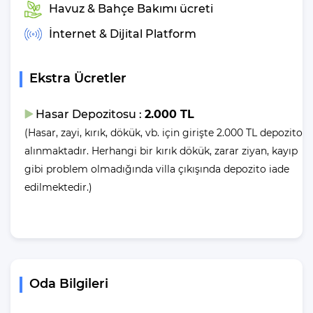
Deniz Manzarası
: Hayır
Havuz & Bahçe Bakımı ücreti
Kimler için Uygun
: Küçük Aileler ve Balayı Çiftleri
İnternet & Dijital Platform
Çocuk Havuzu
: Evet
Villa Asaf Konum
Ekstra Ücretler
Özellikleri
Hasar Depozitosu :
2.000 TL
Havalimanına Uzaklık
: 125 Km
(Hasar, zayi, kırık, dökük, vb. için girişte 2.000 TL depozito
Şehir Merkezine Uzaklık
: 10 Km
alınmaktadır. Herhangi bir kırık dökük, zarar ziyan, kayıp
Plaja Uzaklık
: 12 Km
gibi problem olmadığında villa çıkışında depozito iade
Toplu Taşıma
: 8 Km
edilmektedir.)
Otogara Uzaklık
: 10 Km
Markete Uzaklık
: 300 Mt
Restaurantlara Uzaklık
: 1 Km
Sağlık Merkezi Uzaklık
: 11 Km
Villa Asaf Havuz Ölçüleri
Oda Bilgileri
Nedir?