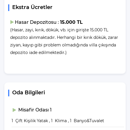
eğer, denize girmek için 500 m araç mesafeniz olduğunu
Ekstra Ücretler
belirtelim.
Hasar Depozitosu :
15.000 TL
Villalarımızda yer alan havuzlar her misafirimizin ardından özel
madde ve yöntemler ile temizlenip, dezenfekte edilmektedir. Bu
(Hasar, zayi, kırık, dökük, vb. için girişte 15.000 TL
şekilde havuzlarımızı her misafir sonrası için hazır duruma
depozito alınmaktadır. Herhangi bir kırık dökük, zarar
getirmekteyiz.
ziyan, kayıp gibi problem olmadığında villa çıkışında
depozito iade edilmektedir.)
Villanın
Bahçesinde Neler Var?
Yemek Masası ve bahçe mobilyaları kullanımınız için hazır
bulunmaktadır sevdikleriniz ile beraber yemekler yiyip sohbetin
Oda Bilgileri
dibine vurabilirsiniz. Villanın bahçesindeki salıncak ile keyifli
vakitler geçirebilirsiniz.
Misafir Odası 1
Villa Giriş ve Çıkış
1 Çift Kişilik Yatak , 1 Klima , 1 Banyo&Tuvalet
Saatleri