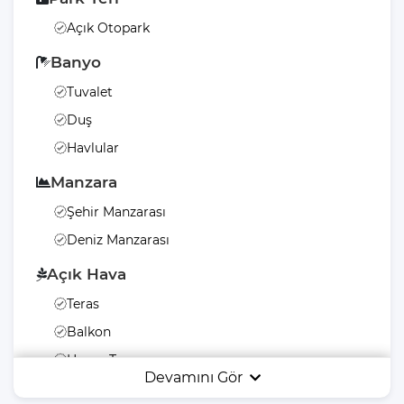
Açık Otopark
Banyo
Tuvalet
Duş
Havlular
Manzara
Şehir Manzarası
Deniz Manzarası
Açık Hava
Teras
Balkon
Havuz Terası
Devamını Gör
Şezlong