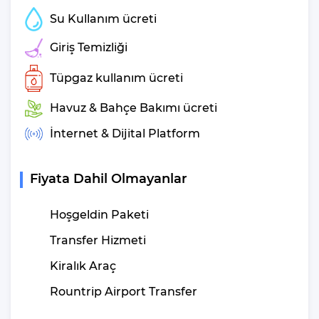
Su Kullanım ücreti
Villa Ateş Kışla Konum
Giriş Temizliği
Özellikleri
Tüpgaz kullanım ücreti
Havalimanına Uzaklık
: 130 Km (Dalaman Havalimanı)
Şehir Merkezine Uzaklık
: 1 Km (Kalkan)
Havuz & Bahçe Bakımı ücreti
Plaja Uzaklık
: 500 m
İnternet & Dijital Platform
Otogara Uzaklık
: 2 Km
Markete Uzaklık
: 500 m
Restaurantlara Uzaklık
: 500 m
Fiyata Dahil Olmayanlar
Sağlık Merkezine Uzaklık
: 2 Km
Hoşgeldin Paketi
Villa Ateş Kışla Havuz
Transfer Hizmeti
Ölçüleri Nedir?
Kiralık Araç
Genişilik
Uzunluk
Derinlik
: 3 M |
: 7 M |
: 1.60 M
Rountrip Airport Transfer
Eğer “Ben havuzcu değilim. Denize girmek istiyorum diyorsanız