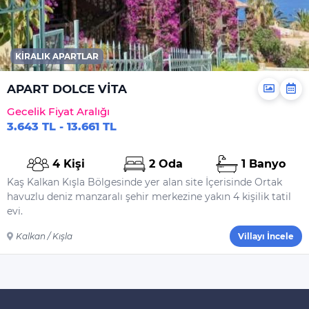
KIRALIK APARTLAR
APART DOLCE VİTA
Gecelik Fiyat Aralığı
3.643 TL - 13.661 TL
4 Kişi
2 Oda
1 Banyo
Kaş Kalkan Kışla Bölgesinde yer alan site İçerisinde Ortak
havuzlu deniz manzaralı şehir merkezine yakın 4 kişilik tatil
evi.
Kalkan / Kışla
Villayı İncele