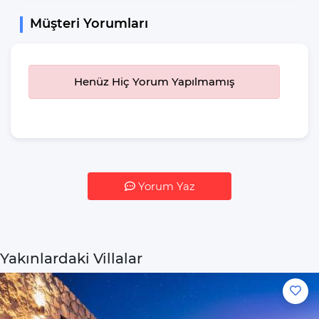
Yemek Masası
Müşteri Yorumları
Bahçe Mobilyası
Güneş Şemsiyesi
Salıncak
Henüz Hiç Yorum Yapılmamış
Jakuzi
Mangal
Yiyecek & İçecek
İstediğiniz Zaman
Yemek Yeme
Yorum Yaz
Özgürlüğü
Mikrodalga Fırın
Buzdolabı
Yakınlardaki Villalar
Su Isıtıcı(kettle)
Pişirme Temel
Malzemeleri