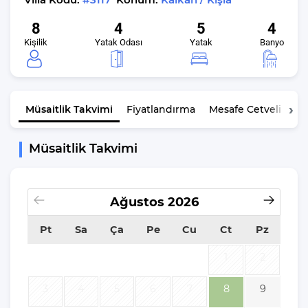
8
4
5
4
Kişilik
Yatak Odası
Yatak
Banyo
Müsaitlik
Takvimi
Fiyatlandırma
Mesafe Cetveli
K
Müsaitlik Takvimi
Ağustos
2026
Pt
Sa
Ça
Pe
Cu
Ct
Pz
1
2
3
4
5
6
7
8
9