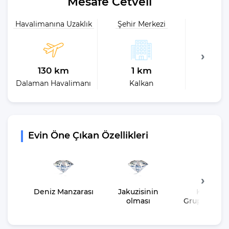
Mesafe Cetveli
Havalimanına Uzaklık
Şehir Merkezi
Plaja 
130 km
1 km
50
Dalaman Havalimanı
Kalkan
En 
Evin Öne Çıkan Özellikleri
Deniz Manzarası
Jakuzisinin
Kalabalı
olması
Gruplara U