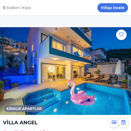
Jakuzi
Kalkan / Kışla
Villayı İncele
Sığ Havuz
Masa Tenisi
Genel
Çamaşır Makinesi
Saç Kurutma
Makinesi
Ütü
Ütü Masası
Nevresimler
Çarşaflar
Elektrikli Süpürge
KIRALIK APARTLAR
Bebeklere Uygun
VİLLA ANGEL
Bebek Yatağı