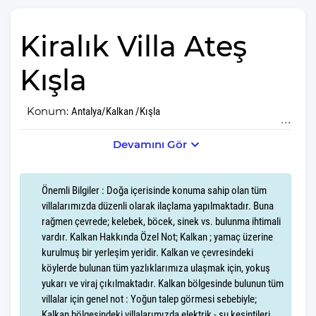
Kiralık Villa Ateş
Kışla
Konum:
Antalya/Kalkan /Kışla
Devamını Gör
Villa Ateş Kışla, doğanın kalbinde yer alan muhteşem bir tatil
destinasyonudur. Bu özel villa, misafirlerine huzur dolu ve
unutulmaz anlar yaşatma amacıyla her detayıyla düşünülmüştür.
Önemli Bilgiler : Doğa içerisinde konuma sahip olan tüm
villalarımızda düzenli olarak ilaçlama yapılmaktadır. Buna
Villa Ateş Kışla, Kışla'nın nefes kesen doğası içerisinde yer alır.
rağmen çevrede; kelebek, böcek, sinek vs. bulunma ihtimali
Sabahları kuş cıvıltılarıyla uyanacak, gün boyu doğanın taptaze
vardır. Kalkan Hakkında Özel Not; Kalkan ; yamaç üzerine
havasını soluyarak stres ve yorgunluktan arınacaksınız.
kurulmuş bir yerleşim yeridir. Kalkan ve çevresindeki
köylerde bulunan tüm yazlıklarımıza ulaşmak için, yokuş
Villa Ateş Kışla, 8 kişilik konaklama kapasitesine sahiptir. 4 yatak
yukarı ve viraj çıkılmaktadır. Kalkan bölgesinde bulunun tüm
odası,5 yatak ve 4 banyosuyla, misafirlerine geniş ve konforlu bir
villalar için genel not : Yoğun talep görmesi sebebiyle;
yaşam alanı sunar. Modern ve şık bir dekorasyonla donatılmış
Kalkan bölgesindeki villalarımızda elektrik - su kesintileri,