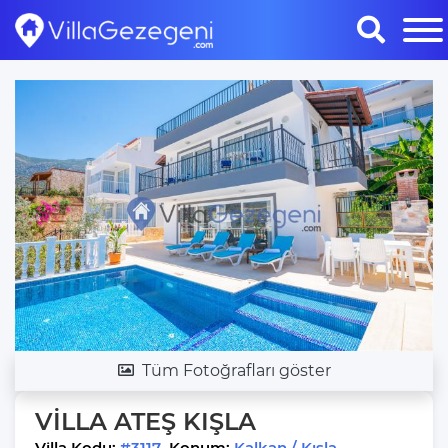
Tüm Fotoğrafları göster
VİLLA ATEŞ KIŞLA
Villa Kodu:
#3117
Konum:
Kalkan / Kışla