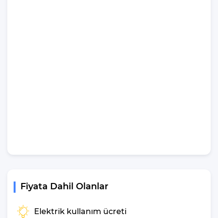
ısıtıcı kettle, ankastre 4’lü ocak,8 kişilik yemek takımı, kaşık ve
çatal takımı, tencere ve tava takımı, bardaklar yer almaktadır.
İhtiyacınız durumunda villamızda bulunmayan malzemeler
hakkında bizle iletişime geçebilir ve yardım isteyebilirsiniz.
Villa Ateş Kışla Genel
Özelliklerinden
Bahsedelim
Kapasite
: 8 Kişi
Yatak Odası
: 4 Adet
Yatak Sayısı
: 5 Adet
Banyo
: 4 Adet
Klima
: 4 Adet
Şezlong
: 6 Adet
Fiyata Dahil Olanlar
Deniz Manzarası
: Evet
Kimler için Uygun
:Arkadaş grupları ve Geniş Aileler
Elektrik kullanım ücreti
Çocuk Havuzu
: Hayır