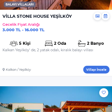
Bulaşık Deterjanı
BALAYI VILLALARI
Bulaşık Makinesi
Deterjanı
VİLLA STONE HOUSE YEŞİLKÖY
Çamaşır Makinesi
Gecelik Fiyat Aralığı
Deterjanı
3.000 TL - 16.000 TL
Yiyecek Ve Içecek
5 Kişi
2 Oda
2 Banyo
Kalkan Yeşilköy' de, 2 yatak odalı, kiralık balayı villası
Kalkan / Yeşilköy
Villayı İncele