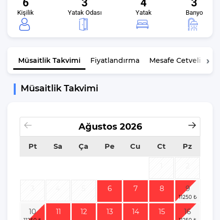
6
3
4
3
Kişilik
Yatak Odası
Yatak
Banyo
Müsaitlik
Takvimi
Fiyatlandırma
Mesafe Cetveli
K
Müsaitlik Takvimi
Ağustos
2026
Pt
Sa
Ça
Pe
Cu
Ct
Pz
1
2
3
4
5
6
7
8
9
10
11
12
13
14
15
16