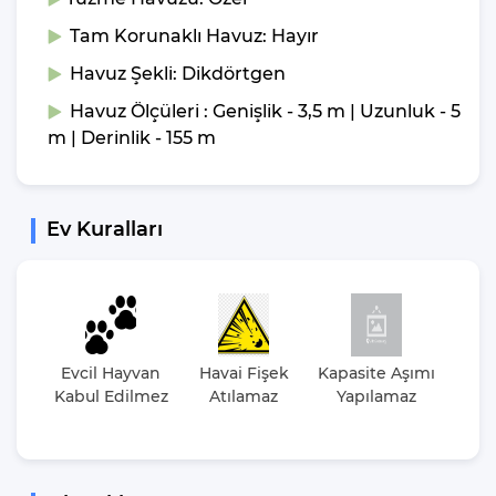
Saatleri
Tam Korunaklı Havuz: Hayır
Havuz Şekli: Dikdörtgen
Tüm villalarımızın giriş saati öğleden sonra 16:00, çıkış saati ise
sabah 10:00’dur. Villalarımızın temizlenmesi, eksiklerin
Havuz Ölçüleri : Genişlik - 3,5 m | Uzunluk - 5
tamamlanması, gerekli kontrollerin yapılması bir sonraki
m | Derinlik - 155 m
misafirimiz için villamızı hazırlayabilmemiz için villaların giriş
çıkış saatlerine dikkat edilmesi ve kurallara uyulması
gerekmektedir.
Ev Kuralları
Evcil Hayvan
Havai Fişek
Kapasite Aşımı
Par
Kabul Edilmez
Atılamaz
Yapılamaz
Et
Düz