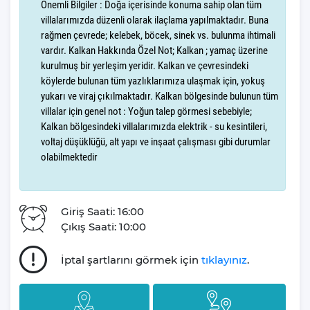
yapabilmektesiniz.
Önemli Bilgiler : Doğa içerisinde konuma sahip olan tüm
villalarımızda düzenli olarak ilaçlama yapılmaktadır. Buna
,
VİLLA CAPİTAL
aynı zamanda doğa içerinde bulunan villalarımız
rağmen çevrede; kelebek, böcek, sinek vs. bulunma ihtimali
arasında yer almaktadır. Eğer doğayı ve doğada bulunmayı
vardır. Kalkan Hakkında Özel Not; Kalkan ; yamaç üzerine
kurulmuş bir yerleşim yeridir. Kalkan ve çevresindeki
seviyorsanız villamızda konaklamanız size ekstra bir huzur ve
köylerde bulunan tüm yazlıklarımıza ulaşmak için, yokuş
keyif verecektir. Yıl boyu yaşanılan stresten kendinizi
yukarı ve viraj çıkılmaktadır. Kalkan bölgesinde bulunun tüm
uzaklaştırmak ve doğa içinde huzurlu bir tatil geçirmek
villalar için genel not : Yoğun talep görmesi sebebiyle;
istiyorsanız bu villamız tam da sizin için hazırlandı diyebiliriz.
Kalkan bölgesindeki villalarımızda elektrik - su kesintileri,
voltaj düşüklüğü, alt yapı ve inşaat çalışması gibi durumlar
Villamızın bahçe ve teras alanında tatilinize ayrı bir hava katması
olabilmektedir
için kullanımınıza sunulan çok sayıda alan ve eşya
bulunmaktadır. Bu alanları konaklamanız boyunca dilediğiniz gibi
kullanabilir, tatilin keyfini en iyi şekilde yaşayabilirsiniz. Villamızın
Giriş Saati: 16:00
bahçe ve teras alanında kullanmanız için oturma grubu, şezlong,
Çıkış Saati: 10:00
şemsiye, salıncak ve barbekü yer almaktadır. Bu sayede
villamızın teras alanında güneşlenebilir,aileniz ve arkadaşlarınızla
keyifli yemekler yiyebilir ve dilediğiniz gibi vakit geçirebilirsiniz.
İptal şartlarını görmek için
tıklayınız
.
Aynı zamanda villamızda konaklayacağınız süre boyunca
kullandığınız elektrik, su ve internet kullanımları için ektsra bir