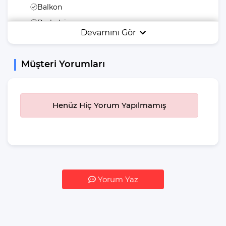
Balkon
Barbekü
Devamını Gör
Havuz Terası
Şezlong
Müşteri Yorumları
Yemek Masası
Bahçe Mobilyası
Bahçe Veya Arka
Henüz Hiç Yorum Yapılmamış
Bahçe
Güneş Şemsiyesi
Salıncak
Yiyecek & İçecek
İstediğiniz Zaman
Yorum Yaz
Yemek Yeme
Özgürlüğü
Mikrodalga Fırın