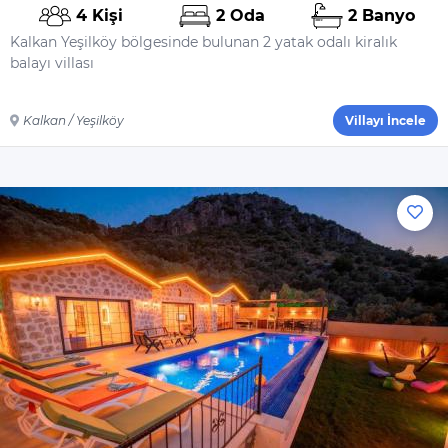
Özel Havuz
4 Kişi
2 Oda
2 Banyo
Kalkan Yeşilköy bölgesinde bulunan 2 yatak odalı kiralık
Çocuk Havuzu
balayı villası
Genel
Çamaşır Makinesi
Kalkan / Yeşilköy
Villayı İncele
Saç Kurutma
Makinesi
Ütü
Ütü Masası
Nevresimler
Çarşaflar
Elektrikli Süpürge
Dahil Olmayanlar
Şampuan
El Sabunu