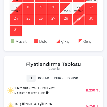
17
18
19
20
21
22
23
24
25
26
27
28
29
30
31
Müsait
Dolu
Çıkış
Giriş
Fiyatlandırma Tablosu
(Gecelik)
TL
DOLAR
EURO
POUND
1 Temmuz 2026 - 15 Eylül 2026
11.250 TL
Minimum Kiralama: 4 Gece
16 Eylül 2026 - 30 Eylül 2026
6.750 TL