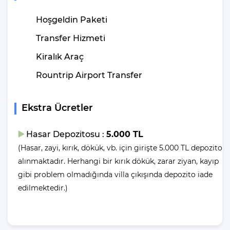
VİLLA CAPİTAL Havuz
Hoşgeldin Paketi
Ölçüleri Nedir?
Transfer Hizmeti
Boy
En
Derinlik
: 5 Metre |
: 3,5 Metre |
: 1,55 Metre
Kiralık Araç
Havuz Tipi :
Havuz
Tam Korunaklı Havuz |
Rountrip Airport Transfer
Şekli
: Dikdörtgen
Ekstra Ücretler
“Denizsiz olmadan tatil mi
Siz de
olur?”
diyorsanız,VİLLA CAPİTAL 'dan ayrılıp kısa sürede plaja
Hasar Depozitosu :
5.000 TL
ulaşabilirsiniz. Plaj villamıza yaklaşık 13 kilometre uzaklıktadır.
Böylelikle villamızdan ayrılıp aracınızla 15 dakika gibi kısa bir
(Hasar, zayi, kırık, dökük, vb. için girişte 5.000 TL depozito
sürede plaja ulaşabilirsiniz. Plajda geçireceğiniz keyifli vakit size
alınmaktadır. Herhangi bir kırık dökük, zarar ziyan, kayıp
ve sevdiklerinize unutamayacakları bir tatil yaşatacaktır.
gibi problem olmadığında villa çıkışında depozito iade
edilmektedir.)
Villalarımızda yer alan havuzlar her misafirimizin ardından özel
madde ve yöntemler ile temizlenip, dezenfekte edilmektedir. Bu
şekilde havuzlarımızı her misafir sonrası için hazır duruma