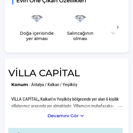
Evin Öne Çıkan Özellikleri
Doğa içerisinde
Salıncağının
Yeşil Bah
yer alması
olması
Alanı
VİLLA CAPİTAL
Konum
: Antalya / Kalkan / Yeşilköy
,
VİLLA CAPİTAL
Kalkan’ın Yeşilköy bölgesinde yer alan 6 kişilik
villalarımız arasında yer almaktadır. Villamızın muhafazakar
özellikli olması havuz ve teras alanının dışardan hiçbir şekilde
Devamını Gör
görünmemesini sağlamaktadır. Böylelikle aileniz ve
arkadaşlarınızla yabancı gözlerden uzakta keyifli bir villa tatili