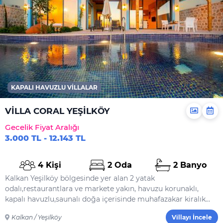
KAPALI HAVUZLU VILLALAR
VİLLA CORAL YEŞİLKÖY
Gecelik Fiyat Aralığı
3.000 TL - 12.143 TL
4 Kişi
2 Oda
2 Banyo
Kalkan Yeşilköy bölgesinde yer alan 2 yatak
odalı,restaurantlara ve markete yakın, havuzu korunaklı,
kapalı havuzlu,saunalı doğa içerisinde muhafazakar kiralık
aile ve balayı villası.
Kalkan / Yeşilköy
Villayı İncele