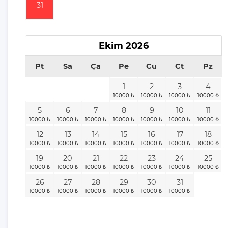
31
Kaş'ta Neler Var?
Lüks Villa Önerileri | Villa
Gezegeni Öneriyor
Ekim
2026
Balayı Villası Önerileri | Villa
Gezegeni Öneriyor
Pt
Sa
Ça
Pe
Cu
Ct
Pz
Tatilde Villa Seçenekleri
1
2
3
4
Muhteşem Tatil İçin Villa
5
6
7
8
9
10
11
Kiralama Servisi
Farklı Tatil Bölgelerinde Villa
12
13
14
15
16
17
18
Kiralama
19
20
21
22
23
24
25
İstediğiniz Havuzlu Villayı
Seçebilirsiniz
26
27
28
29
30
31
Kiralık Villa Tercihinde Yeni
Seçenekler
Günlük Kiralık Villa