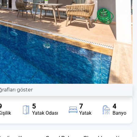
afları göster
9
5
7
4
işilik
Yatak Odası
Yatak
Banyo