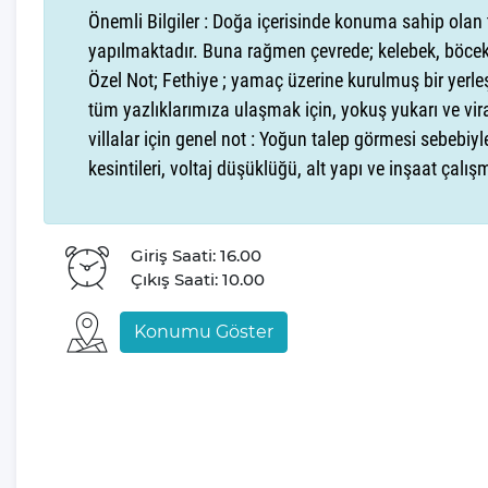
📍 Konum:
Önemli Bilgiler : Doğa içerisinde konuma sahip olan 
Villa Cappucino, Fethiye’nin en popüler turistik bölgele
yapılmaktadır. Buna rağmen çevrede; kelebek, böcek,
3 km
, şehir merkezine
8 km
uzaklıkta olup,
market
Özel Not; Fethiye ; yamaç üzerine kurulmuş bir yerle
mesafededir.
tüm yazlıklarımıza ulaşmak için, yokuş yukarı ve vir
villalar için genel not : Yoğun talep görmesi sebebiyle
🏊‍♂️ Özel Havuz & Bahçe:
kesintileri, voltaj düşüklüğü, alt yapı ve inşaat çalı
Villa, tam korunaklı
özel yüzme havuzu
ile misafi
güneş şemsiyeleri ve geniş oturma alanlarıyla gün boyu di
Giriş Saati: 16.00
barbekü alanı
ile açık havada lezzetli yemekler hazı
Çıkış Saati: 10.00
🛏️ Oda Düzeni & Konak
Konumu Göster
Toplam
5 yatak odası
ve
9 kişilik konaklama
için mükemmel bir seçimdir. Odaların detayları:
✔
1. Yatak Odası:
Çift kişilik yatak, klima, jakuzi, 
✔
2. Yatak Odası:
Çift kişilik yatak, klima, banyo &