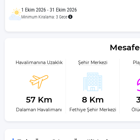
Romantik Balayı Villaları
1 Ekim 2026 - 31 Ekim 2026
Her Bütçeye Uygun Kiralık Villa
Minimum Kiralama: 3 Gece
Tatili
Mesafe 
Havalimanına Uzaklık
Şehir Merkezi
Pla
57 Km
8 Km
Dalaman Havalimanı
Fethiye Şehir Merkezi
Ölüd