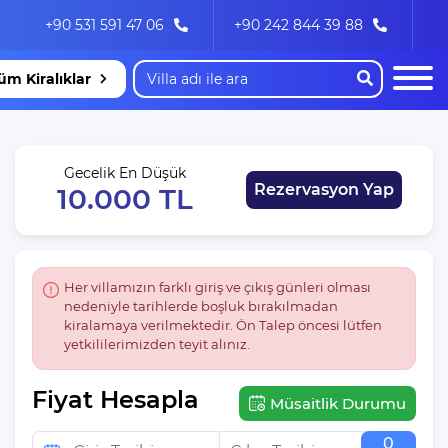
+90 531 591 47 06
+90 242 844 39 88
üm Kiralıklar
Gecelik En Düşük
Rezervasyon Yap
10.000 TL
Her villamızın farklı giriş ve çıkış günleri olması
nedeniyle tarihlerde boşluk bırakılmadan
kiralamaya verilmektedir. Ön Talep öncesi lütfen
yetkililerimizden teyit alınız.
Fiyat Hesapla
Müsaitlik Durumu
0