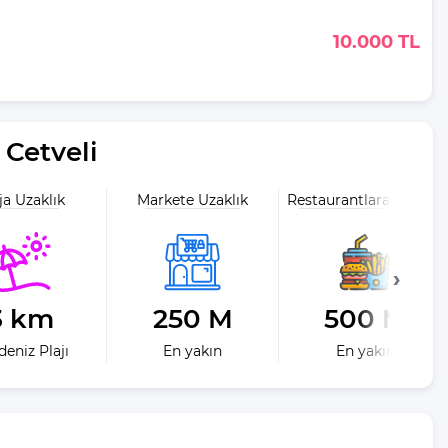
10.000 TL
Cetveli
ja Uzaklık
Markete Uzaklık
Restaurantlara Uzaklık
3 km
250 M
500 M
eniz Plajı
En yakın
En yakın