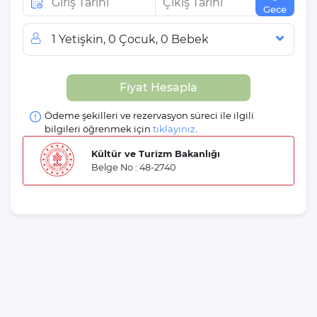
Gece
1 Yetişkin, 0 Çocuk, 0 Bebek
Misafir Sayısı
Fiyat Hesapla
Yetişkin
Çocuk
Ödeme şekilleri ve rezervasyon süreci ile ilgili
Bebek
bilgileri öğrenmek için
tıklayınız
.
Kültür ve Turizm Bakanlığı
Belge No : 48-2740