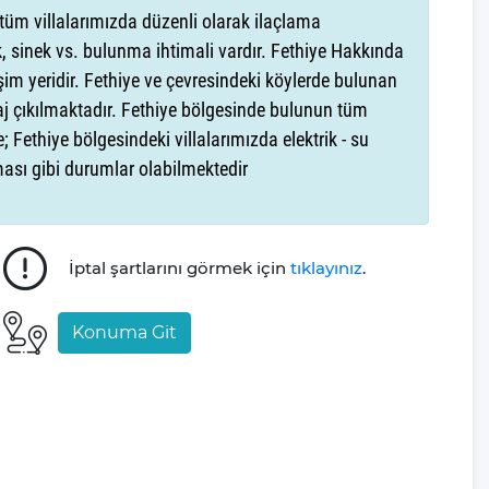
tüm villalarımızda düzenli olarak ilaçlama
rinden biri olan Ölüdeniz’de yer almaktadır. Plaja sadece
 sinek vs. bulunma ihtimali vardır. Fethiye Hakkında
e 250 metre, restoranlara 500 metre
şim yeridir. Fethiye ve çevresindeki köylerde bulunan
aj çıkılmaktadır. Fethiye bölgesinde bulunun tüm
; Fethiye bölgesindeki villalarımızda elektrik - su
şması gibi durumlar olabilmektedir
rlerine rahat ve konforlu bir tatil sunar. Şezlonglar,
nlenebilir, keyifli vakit geçirebilirsiniz. Ayrıca
İptal şartlarını görmek için
tıklayınız
.
rlayabilirsiniz. 🍖🔥
lama:
Konuma Git
 kapasitesi
ile kalabalık aileler ve arkadaş grupları
banyo & tuvalet 🛁
 tuvalet