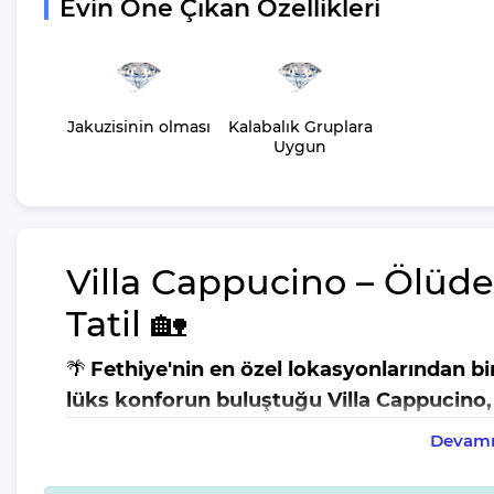
Evin Öne Çıkan Özellikleri
Jakuzisinin olması
Kalabalık Gruplara
Uygun
Villa Cappucino – Ölüde
Tatil 🏡
🌴
Fethiye'nin en özel lokasyonlarından bi
lüks konforun buluştuğu Villa Cappucino, t
sunuyor.
🏡
Devamı