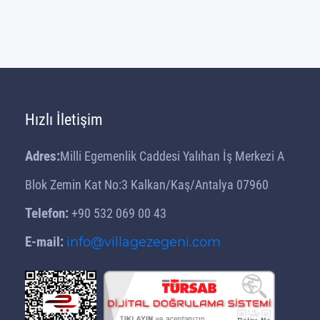
ST.NİCHOLAS (NOEL BABA)
KİLİSESİ
PİRHA (BEZİRGAN) ANTİK ŞEHRİ
ANTİK LİKYA YOLU
SAKLIKENT KANYONU
Hızlı İletişim
MAVİ MAĞARA
GÜVERCİNLİK DENİZ MAĞARASI
Adres:
Milli Egemenlik Caddesi Yalıhan İş Merkezi A
GÖMBE YAYLASI
Blok Zemin Kat No:3 Kalkan/Kaş/Antalya 07960
Fırnaz Koyu
Telefon:
+90 532 069 00 43
YEDİ BURUNLAR
E-mail:
info@villagezegeni.com
Kabak Koyu
KELEBEKLER VADİSİ
MEİS ADASI