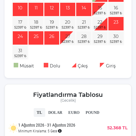
10
11
12
13
14
15
16
17
18
19
20
21
22
23
24
25
26
27
28
29
30
31
Müsait
Dolu
Çıkış
Giriş
Fiyatlandırma Tablosu
(Gecelik)
TL
DOLAR
EURO
POUND
1 Ağustos 2026 - 31 Ağustos 2026
52.368 TL
Minimum Kiralama: 5 Gece