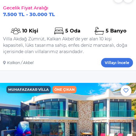
Çamaşır Makinesi
Gecelik Fiyat Aralığı
Deterjanı
7.500 TL - 30.000 TL
Yiyecek Ve Içecek
10 Kişi
5 Oda
5 Banyo
Dış Havuz Isıtma
Villa Akdağ Zümrüt, Kalkan Akbel'de yer alan 10 kişi
kapasiteli, lüks tasarıma sahip, enfes deniz manzaralı, doğa
içerisinde olan villalarımız arasındadır.
Kalkan / Akbel
Villayı İncele
MUHAFAZAKAR VILLA
ÖNE ÇIKAN