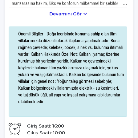
manzarasına hakim, lüks ve konforun mükemmel bir şekilde
harmanlandığı bir tatil cennetidir. Dalaman Havalimanı'na 120
Devamını Gör
kilometre mesafede yer alan bu muhteşem villa, modern
mimarisi, geniş yaşam alanları ve şık tasarımıyla 12 kişilik
konaklama kapasitesi sunmaktadır. Villa, Kalkan Şehir
Önemli Bilgiler : Doğa içerisinde konuma sahip olan tüm
Merkezi'ne 2 kilometre, en yakın plaja ise sadece 2 kilometre
villalarımızda düzenli olarak ilaçlama yapılmaktadır. Buna
uzaklıkta bulunuyor, böylece misafirlerine hem merkezi bir
rağmen çevrede; kelebek, böcek, sinek vs. bulunma ihtimali
konum hem de doğanın içinde bir huzur kaçamağı sunuyor.
vardır. Kalkan Hakkında Özel Not; Kalkan ; yamaç üzerine
kurulmuş bir yerleşim yeridir. Kalkan ve çevresindeki
Villanın altı yatak odası, sekiz yatak ve altı banyosu, her biri özel
köylerde bulunan tüm yazlıklarımıza ulaşmak için, yokuş
yukarı ve viraj çıkılmaktadır. Kalkan bölgesinde bulunun tüm
banyolu ve çoğu jakuzili, zevkli bir şekilde döşenmiştir. İki adet
villalar için genel not : Yoğun talep görmesi sebebiyle;
yatak odasında bulunan jakuziler, tatilinize lüks ve romantizm
Kalkan bölgesindeki villalarımızda elektrik - su kesintileri,
katarken, geniş ve tam donanımlı modern mutfak, yemek
voltaj düşüklüğü, alt yapı ve inşaat çalışması gibi durumlar
hazırlama sürecini bir zevke dönüştürür. Ayrıca, villa içerisindeki
olabilmektedir
geniş salon alanı, rahat oturma grupları ve zarif dekorasyonuyla,
tüm misafirler için ideal bir dinlenme ve sosyalizasyon ortamı
sağlar.
Giriş Saati: 16:00
Villa Ela'nın dış mekanları, Kalkan’ın muhteşem deniz
Çıkış Saati: 10:00