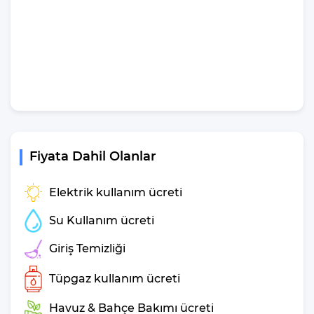
bir konumda bulunan bu lüks villa, Kalkan'da huzurlu ve özel bir
tatil arayanlar için ideal bir tercihtir. Villa Ela, eşsiz manzarası,
konforu, lüksü ve sunduğu özel imkanlarla, tatiliniz boyunca
aradığınız her şeyi size sunmaya hazır.
Tatil planlarınızın sizler için öneminin son derece farkında olan
firmamız, tatil süreniz boyunca sizlere destek olup eğlenceli ve
keyifli bir tatil yapmanız için geniş ekibi ile kesintisiz hizmet
vermektedir.
Fiyata Dahil Olanlar
Villamız günlük hayatta sık kullanılan; Mikrodalga fırın, ankastre
Elektrik kullanım ücreti
fırın, buzdolabı, çamaşır makinası, bulaşık makinesi, elektrikli su
ısıtıcı kettle, ankastre 4’lü ocak, 12 kişilik yemek takımı, kaşık ve
Su Kullanım ücreti
çatal takımı, tencere ve tava takımı, bardaklar yer almaktadır.
İhtiyacınız durumunda villamızda bulunmayan malzemeler
Giriş Temizliği
hakkında bizle iletişime geçebilir ve yardım isteyebilirsiniz.
Tüpgaz kullanım ücreti
Villa Ela Genel
Havuz & Bahçe Bakımı ücreti