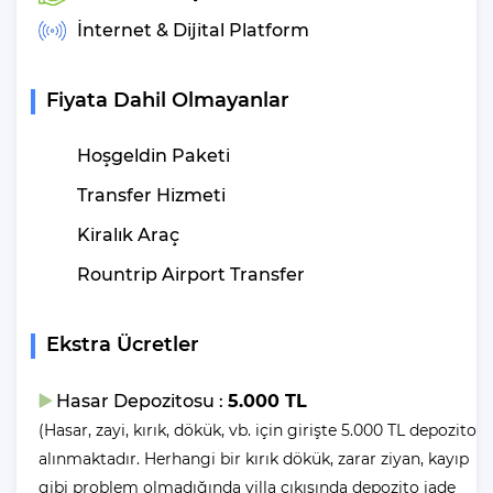
Özelliklerinden
İnternet & Dijital Platform
Bahsedelim
Fiyata Dahil Olmayanlar
Kapasite
: 12 Kişi
Yatak Odası
: 6 Adet
Yatak Sayısı
: 8 Adet
Hoşgeldin Paketi
Banyo
: 6 Adet
Transfer Hizmeti
Klima
: 6 Adet
Şezlong
: 9 Adet
Kiralık Araç
Deniz Manzarası
: Evet
Rountrip Airport Transfer
Kimler için Uygun
: Kalabalık Gruplar ve Kalabalık Aileler
Çocuk Havuzu
: Hayır
Ekstra Ücretler
Villa Ela Konum Özellikleri
Hasar Depozitosu :
5.000 TL
Havalimanına Uzaklık
: 120 Km (Dalaman Havalimanı)
(Hasar, zayi, kırık, dökük, vb. için girişte 5.000 TL depozito
Şehir Merkezine Uzaklık
: 2 Km (Kalkan Şehir Merkezi)
alınmaktadır. Herhangi bir kırık dökük, zarar ziyan, kayıp
Plaja Uzaklık
: 2 Km
gibi problem olmadığında villa çıkışında depozito iade
Toplu Taşıma
: 1.2 Km