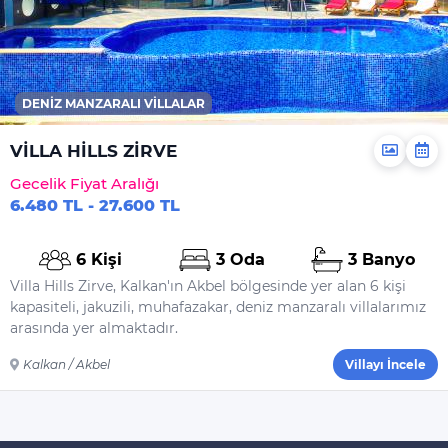
DENIZ MANZARALI VILLALAR
VİLLA HİLLS ZİRVE
Gecelik Fiyat Aralığı
6.480 TL - 27.600 TL
6 Kişi
3 Oda
3 Banyo
Villa Hills Zirve, Kalkan'ın Akbel bölgesinde yer alan 6 kişi
kapasiteli, jakuzili, muhafazakar, deniz manzaralı villalarımız
arasında yer almaktadır.
Kalkan / Akbel
Villayı İncele