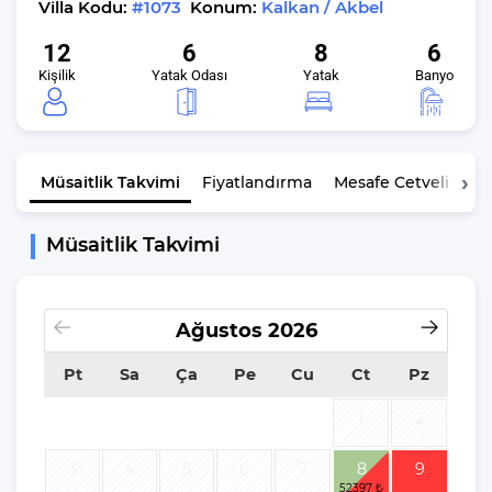
Villa Kodu:
#1073
Konum:
Kalkan / Akbel
12
6
8
6
Kişilik
Yatak Odası
Yatak
Banyo
Müsaitlik
Takvimi
Fiyatlandırma
Mesafe Cetveli
K
Müsaitlik Takvimi
Ağustos
2026
Pt
Sa
Ça
Pe
Cu
Ct
Pz
1
2
3
4
5
6
7
8
9