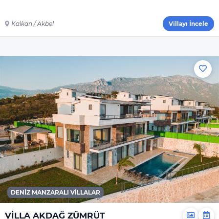
Genel
Çamaşır Makinesi
Kalkan / Akbel
Villayı İncele
Saç Kurutma
Makinesi
Ütü
Ütü Masası
Nevresimler
Çarşaflar
Elektrikli Süpürge
Dahil Olmayanlar
Şampuan
El Sabunu
Bulaşık Deterjanı
DENIZ MANZARALI VILLALAR
Bulaşık Makinesi
Deterjanı
VİLLA AKDAĞ ZÜMRÜT