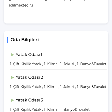
Otogara Uzaklık
edilmektedir.)
: 1.2 Km
Markete Uzaklık
: 600 Mt
Restaurantlara Uzaklık
: 1 Km
Sağlık Merkezi Uzaklık
: 2.5 Km
Villa Ela Havuz Ölçüleri
Oda Bilgileri
Nedir?
Genişilik
Uzunluk
Derinlik
: 4.50 M |
: 15 M |
: 1.60, 1.90
Yatak Odası 1
M
1 Çift Kişilik Yatak , 1 Klima , 1 Jakuzi , 1 Banyo&Tuvalet
Eğer ben havuzcu değilim denize girmek istiyorum diyorsanız,
Yatak Odası 2
denize girmek için 2 Km mesafeniz olduğunu belirtelim.
1 Çift Kişilik Yatak , 1 Klima , 1 Jakuzi , 1 Banyo&Tuvalet
Villalarımızda yer alan havuzlar her misafirimizin ardından özel
madde ve yöntemler ile temizlenip, dezenfekte edilmektedir. Bu
Yatak Odası 3
şekilde havuzlarımızı her misafir sonrası için hazır duruma
getirmekteyiz.
1 Çift Kişilik Yatak , 1 Klima , 1 Banyo&Tuvalet