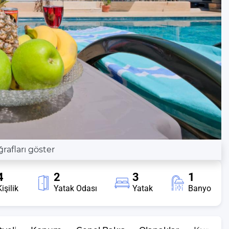
afları göster
4
2
3
1
işilik
Yatak Odası
Yatak
Banyo