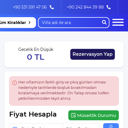
+90 531 591 47 06
+90 242 844 39 88
üm Kiralıklar
Gecelik En Düşük
Rezervasyon Yap
0 TL
Her villamızın farklı giriş ve çıkış günleri olması
nedeniyle tarihlerde boşluk bırakılmadan
kiralamaya verilmektedir. Ön Talep öncesi lütfen
yetkililerimizden teyit alınız.
Fiyat Hesapla
Müsaitlik Durumu
0