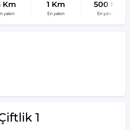
5 Km
1 Km
500 M
n yakın
En yakın
En yakın
iftlik 1