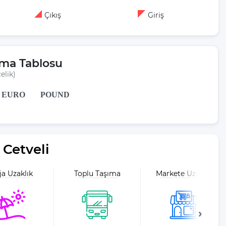
Çıkış
Giriş
rma Tablosu
elik)
EURO
POUND
Cetveli
ja Uzaklık
Toplu Taşıma
Markete Uzaklık