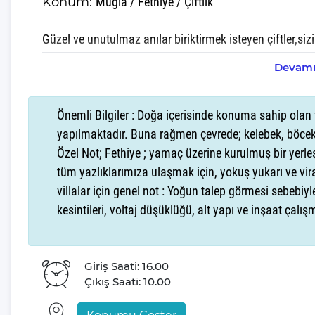
Konum:
Muğla / Fethiye / Çiftlik
Güzel ve unutulmaz anılar biriktirmek isteyen çiftler,sizi 
sevdiğiniz kişiye özel tasarlanmış bu villada, hayaliniz
Devamı
Özellikle 4 kişilik kapasitesiyle romantik ve huzurlu bir ta
seçenektir.
Önemli Bilgiler : Doğa içerisinde konuma sahip olan 
Denizin ve doğanın harmonik buluşması ile şekillenen
yapılmaktadır. Buna rağmen çevrede; kelebek, böcek,
Sabahları, güneşin ilk ışıkları ile uyanıp, Havuz teras
Özel Not; Fethiye ; yamaç üzerine kurulmuş bir yerle
kahve, baş başa geçireceğiniz zamanın kıymetini bir ka
tüm yazlıklarımıza ulaşmak için, yokuş yukarı ve vir
villalar için genel not : Yoğun talep görmesi sebebiyle
İçeriği estetik ve zarafetle bezenmiş olan Villa Lilyum Ç
kesintileri, voltaj düşüklüğü, alt yapı ve inşaat çalı
minimalist ve fonksiyonel bir yaşam alanı sunuyor.
Villa Lilyum Çiftlik 1,Tatilseverlerin unutulmaz anılar 
Giriş Saati: 16.00
siz ve sevdiklerinizle paylaşılan her özel anın bir parça
Çıkış Saati: 10.00