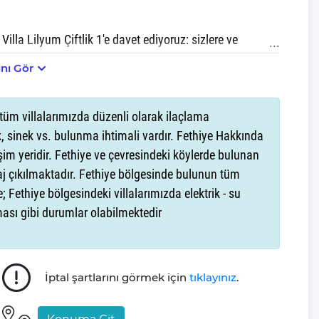
Villa Lilyum Çiftlik 1'e davet ediyoruz: sizlere ve
deki Tatili gerçeğe dönüştürme fırsatını bulacaksınız.
nı Gör
til geçirmek isteyen balayı çiftleri ve aileler için ideal bir
tüm villalarımızda düzenli olarak ilaçlama
 manzara, huzur içinde zaman geçirme olanağı sunuyor.
 sinek vs. bulunma ihtimali vardır. Fethiye Hakkında
ında doğa manzarasına bakarken içeceğiniz bir fincan
şim yeridir. Fethiye ve çevresindeki köylerde bulunan
t daha artıracak.
aj çıkılmaktadır. Fethiye bölgesinde bulunun tüm
; Fethiye bölgesindeki villalarımızda elektrik - su
iftlik 1,2 yatak odası, konforlu 3 yatak ve 1 banyo ile
şması gibi durumlar olabilmektedir
biriktirerek evlerine dönmesini amaçlayan Villa Gezegeni,
İptal şartlarını görmek için
tıklayınız
.
sı olmayı gönülden arzular.