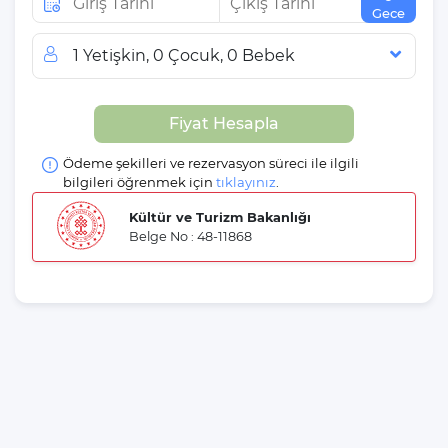
Gece
1 Yetişkin, 0 Çocuk, 0 Bebek
Misafir Sayısı
Fiyat Hesapla
Yetişkin
Çocuk
Ödeme şekilleri ve rezervasyon süreci ile ilgili
Bebek
bilgileri öğrenmek için
tıklayınız
.
Kültür ve Turizm Bakanlığı
Belge No : 48-11868