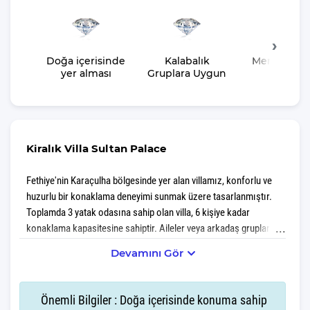
Doğa içerisinde
Kalabalık
Merkeze Ya
yer alması
Gruplara Uygun
Kiralık Villa Sultan Palace
Fethiye'nin Karaçulha bölgesinde yer alan villamız, konforlu ve
huzurlu bir konaklama deneyimi sunmak üzere tasarlanmıştır.
Toplamda 3 yatak odasına sahip olan villa, 6 kişiye kadar
konaklama kapasitesine sahiptir. Aileler veya arkadaş grupları
için ideal bir seçenek olan bu villa, modern mobilyalarla döşenmiş
Devamını Gör
iç mekanı, geniş yaşam alanları ve özel bahçesi ile dikkat çeker.
Karaçulha'nın doğal güzellikleriyle çevrili sakin bir ortamda yer
alan villamız, şehir merkezine ve sahil bölgelerine de kolay
Önemli Bilgiler : Doğa içerisinde konuma sahip
ulaşım imkânı sunar. Tatil boyunca misafirlerine hem rahatlık