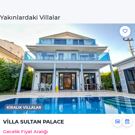
Malzemeleri
Yemek Takımı
Yakınlardaki Villalar
Bulaşık Makinesi
Ocak
Fırın
Tost Makinesi
İnternet
Wi-Fi Ev Genelinde
Mevcuttur Ve
Ücretsizdir
Hizmetler
Ortak Salon/TV Alanı
KIRALIK VILLALAR
Özel Havuz
VİLLA SULTAN PALACE
Genel
Gecelik Fiyat Aralığı