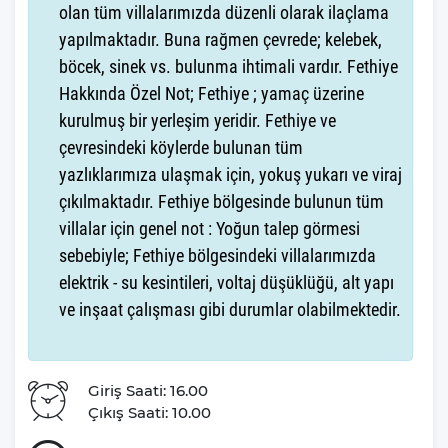
olan tüm villalarımızda düzenli olarak ilaçlama
hem de mahremiyet sağlayan villamız, Fethiye'de keyifli bir tatil
yapılmaktadır. Buna rağmen çevrede; kelebek,
geçirmek isteyenler için mükemmel bir tercihtir.
böcek, sinek vs. bulunma ihtimali vardır. Fethiye
Villamız günlük hayatta sık kullanılan; Mikrodalga fırın, ankastre
Hakkında Özel Not; Fethiye ; yamaç üzerine
fırın, buzdolabı, çamaşır makinası, bulaşık makinesi, elektrikli su
kurulmuş bir yerleşim yeridir. Fethiye ve
ısıtıcı kettle, ankastre 4’lü ocak,4 kişilik yemek takımı, kaşık ve
çevresindeki köylerde bulunan tüm
çatal takımı, tencere ve tava takımı, bardaklar yer almaktadır.
yazlıklarımıza ulaşmak için, yokuş yukarı ve viraj
İhtiyacınız durumunda villamızda bulunmayan malzemeler
çıkılmaktadır. Fethiye bölgesinde bulunun tüm
hakkında bizle iletişime geçebilir ve yardım isteyebilirsiniz.
villalar için genel not : Yoğun talep görmesi
Villa Sultan Palace
Genel Özelliklerinden
sebebiyle; Fethiye bölgesindeki villalarımızda
Bahsedelim
elektrik - su kesintileri, voltaj düşüklüğü, alt yapı
ve inşaat çalışması gibi durumlar olabilmektedir.
Kapasite
: 6 Kişi
Yatak Odası
: 3 Adet
Yatak Sayısı
: 3 Adet
Giriş Saati: 16.00
Banyo Sayısı : 3 Adet
Çıkış Saati: 10.00
Şezlong
: 4 Adet
Deniz Manzarası
: Hayır