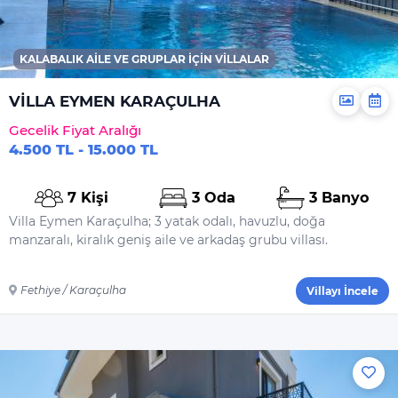
Yiyecek Ve Içecek
KALABALIK AILE VE GRUPLAR İÇIN VILLALAR
VİLLA EYMEN KARAÇULHA
Gecelik Fiyat Aralığı
4.500 TL - 15.000 TL
7 Kişi
3 Oda
3 Banyo
Villa Eymen Karaçulha; 3 yatak odalı, havuzlu, doğa
manzaralı, kiralık geniş aile ve arkadaş grubu villası.
Fethiye / Karaçulha
Villayı İncele