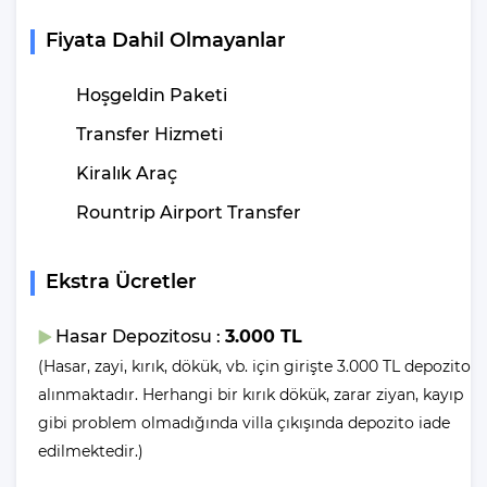
Tüm villalarımızın giriş saati öğleden sonra 16:00, çıkış saati ise
Fiyata Dahil Olmayanlar
sabah 10:00’dur. Kiralık villaların temizliklerinin yanı sıra, gerekli
kontrollerinin yapılması ve eksiklerin tamamlanıp tekrardan
Hoşgeldin Paketi
kullanıma hazır hale getirilmesi için belirtilen saatlere mutlaka
uymanız gerekmektedir.
Transfer Hizmeti
Kiralık Araç
Villa Sultan
Rountrip Airport Transfer
Palace Kimler
Tarafından Tercih
Ekstra Ücretler
Edilir?
Hasar Depozitosu :
3.000 TL
Villamız, geniş aile ve arkadaş grupları için oldukça uygundur.
(Hasar, zayi, kırık, dökük, vb. için girişte 3.000 TL depozito
Huzurlu ve sessiz bir atmosferde kaliteli zaman geçirmek
alınmaktadır. Herhangi bir kırık dökük, zarar ziyan, kayıp
isteyenler için mükemmel bir seçenektir. Kiralık villalarımızda,
gibi problem olmadığında villa çıkışında depozito iade
belirtilen kişi kapasitesini aşmamak şartıyla, tüm konuklarımıza
edilmektedir.)
kusursuz bir konaklama deneyimi sunma taahhüdümüz
bulunmaktadır.