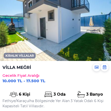
KIRALIK VILLALAR
VİLLA MEĞRİ
Gecelik Fiyat Aralığı
10.000 TL - 17.500 TL
6 Kişi
3 Oda
3 Banyo
Fethiye/Karaçulha Bölgesinde Yer Alan 3 Yatak Odalı 6 Kişi
Kapasiteli Tatil Villasıdır.