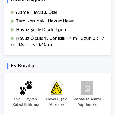
Yüzme Havuzu: Özel
Tam Korunaklı Havuz: Hayır
Havuz Şekli: Dikdörtgen
Havuz Ölçüleri : Genişlik - 4 m | Uzunluk - 7
m | Derinlik - 1.40 m
Ev Kuralları
Evcil Hayvan
Havai Fişek
Kapasite Aşımı
Par
Kabul Edilmez
Atılamaz
Yapılamaz
Et
Düz