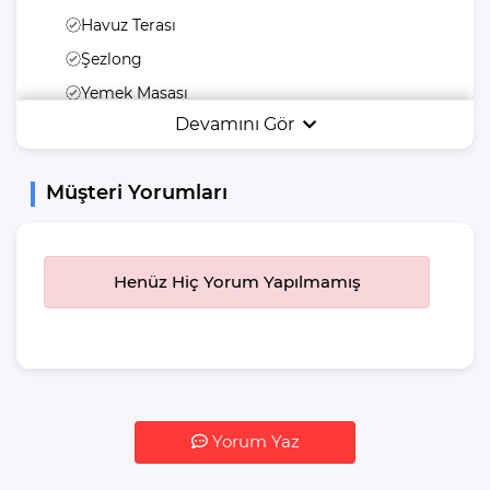
Havuz Terası
Şezlong
Yemek Masası
Devamını Gör
Bahçe Mobilyası
Bahçe Veya Arka
Bahçe
Müşteri Yorumları
Güneş Şemsiyesi
Salıncak
Henüz Hiç Yorum Yapılmamış
Yiyecek & İçecek
İstediğiniz Zaman
Yemek Yeme
Özgürlüğü
Buzdolabı
Yorum Yaz
Su Isıtıcı(kettle)
Pişirme Temel