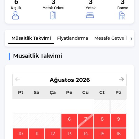
6
3
3
3
Kişilik
Yatak Odası
Yatak
Banyo
Müsaitlik
Takvimi
Fiyatlandırma
Mesafe Cetveli
K
Müsaitlik Takvimi
Ağustos
2026
Pt
Sa
Ça
Pe
Cu
Ct
Pz
1
2
3
4
5
6
7
8
9
10
11
12
13
14
15
16