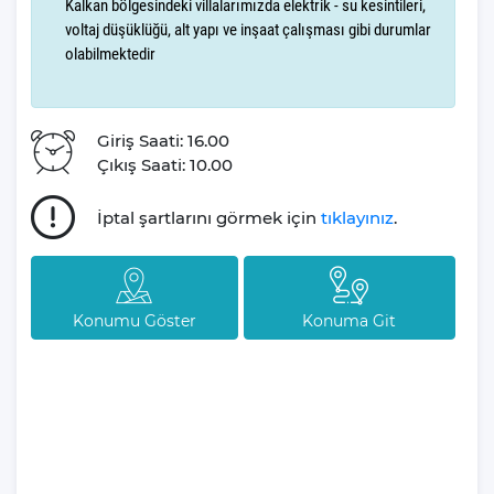
Kalkan bölgesindeki villalarımızda elektrik - su kesintileri,
voltaj düşüklüğü, alt yapı ve inşaat çalışması gibi durumlar
Villanın merkeze yakın konumu, tatiliniz sırasında şehrin
olabilmektedir
sunduğu olanaklardan ve eğlencelerden kolayca faydalanma
şansı tanır. Ancak bu yakınlık, villanın sakinliğini ve huzurunu
kesinlikle etkilemiyor.
Giriş Saati: 16.00
Çıkış Saati: 10.00
Villa White Day 1'in yeşil bahçesinde; salıncakla sallanabilir,
bahçede yer alan oturma alanlarında kitap okuyarak ya da
İptal şartlarını görmek için
tıklayınız
.
sevdiklerinizle sohbet ederek keyifli vakitler geçirebilirsiniz.
Tüm tatil severlerinin keyifli ve eğlenceli bir tatil sonrası mutlu
dönüşlerini hedefleyen Villa Gezegeni, sevdikleriniz ile beraber
Konumu Göster
Konuma Git
yaşadığınız her hatıranın içinde olmaktan mutluluk duyar.
Tatil planlarınızın sizler için öneminin son derece farkında olan
firmamız, tatil süreniz boyunca sizlere destek olup eğlenceli ve
keyifli bir tatil yapmanız için geniş ekibi ile kesintisiz hizmet
vermektedir.