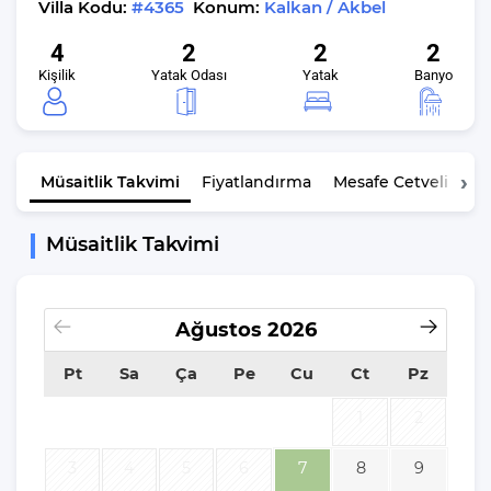
Villa Kodu:
#4365
Konum:
Kalkan / Akbel
4
2
2
2
Kişilik
Yatak Odası
Yatak
Banyo
Müsaitlik
Takvimi
Fiyatlandırma
Mesafe Cetveli
K
Müsaitlik Takvimi
Ağustos
2026
Pt
Sa
Ça
Pe
Cu
Ct
Pz
1
2
3
4
5
6
7
8
9