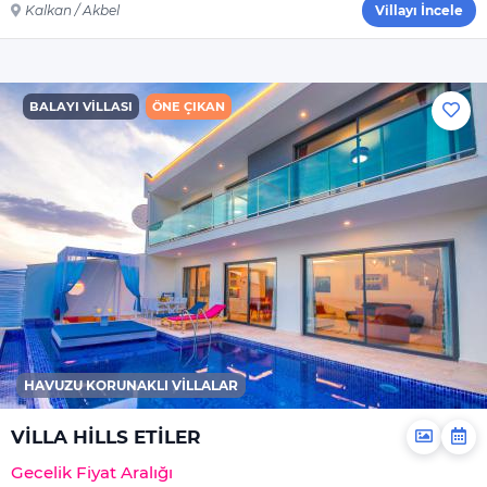
Kalkan / Akbel
Villayı İncele
BALAYI VILLASI
ÖNE ÇIKAN
HAVUZU KORUNAKLI VILLALAR
VİLLA HİLLS ETİLER
Gecelik Fiyat Aralığı