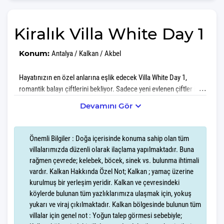
Kiralık Villa White Day 1
Konum:
Antalya / Kalkan / Akbel
Hayatınızın en özel anlarına eşlik edecek Villa White Day 1,
romantik balayı çiftlerini bekliyor. Sadece yeni evlenen çiftler için
değil, huzurlu bir kaçış arayan herkes için ideal bir konaklama
Devamını Gör
seçeneği sunan bu villa, benzersiz özellikleriyle ön plana çıkıyor.
Villa White Day 1, yeni evlenen çiftler için ideal. Jakuzisiyle
Önemli Bilgiler : Doğa içerisinde konuma sahip olan tüm
romantik anların tadını çıkarabilir, merkezi konumu sayesinde
villalarımızda düzenli olarak ilaçlama yapılmaktadır. Buna
şehrin tadını sonuna kadar çıkarabilirsiniz.
rağmen çevrede; kelebek, böcek, sinek vs. bulunma ihtimali
vardır. Kalkan Hakkında Özel Not; Kalkan ; yamaç üzerine
kurulmuş bir yerleşim yeridir. Kalkan ve çevresindeki
Villa White Day 1, toplamda 4 kişiye konaklama imkanı sunan 2
köylerde bulunan tüm yazlıklarımıza ulaşmak için, yokuş
yatak odası, 2 yatak ve 2 banyosuyla her detayın düşünüldüğü bir
yukarı ve viraj çıkılmaktadır. Kalkan bölgesinde bulunun tüm
mekân. Konforlu yataklarında huzurlu uykulara dalabilir, geniş ve
villalar için genel not : Yoğun talep görmesi sebebiyle;
modern banyolarında güne enerjik bir başlangıç yapabilirsiniz.