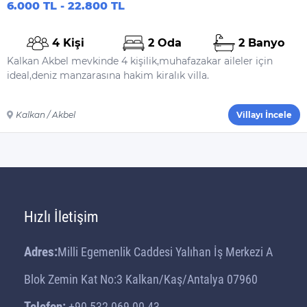
6.000 TL - 22.800 TL
4 Kişi
2 Oda
2 Banyo
Kalkan Akbel mevkinde 4 kişilik,muhafazakar aileler için
ideal,deniz manzarasına hakim kiralık villa.
Kalkan / Akbel
Villayı İncele
Hızlı İletişim
Adres:
Milli Egemenlik Caddesi Yalıhan İş Merkezi A
Blok Zemin Kat No:3 Kalkan/Kaş/Antalya 07960
Telefon:
+90 532 069 00 43