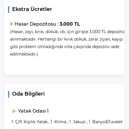
Genişilik
Uzunluk
Derinlik
: 3 M |
: 7 M |
: 1.50 M
Ekstra Ücretler
Eğer ben havuzcu değilim denize girmek istiyorum diyorsanız,
denize girmek için 2.4 km araç mesafeniz olduğunu belirtelim.
Hasar Depozitosu :
3.000 TL
(Hasar, zayi, kırık, dökük, vb. için girişte 3.000 TL depozito
Villalarımızda yer alan havuzlar her misafirimizin ardından özel
alınmaktadır. Herhangi bir kırık dökük, zarar ziyan, kayıp
madde ve yöntemler ile temizlenip, dezenfekte edilmektedir. Bu
gibi problem olmadığında villa çıkışında depozito iade
şekilde havuzlarımızı her misafir sonrası için hazır duruma
edilmektedir.)
getirmekteyiz.
Villanın
Bahçesinde Neler Var?
Yemek Masası ve bahçe mobilyaları kullanımınız için hazır
Oda Bilgileri
bulunmaktadır. Bahçemizde bulunan salıncak ile sevdikleriniz ile
keyifli vakitler geçirebilirsiniz.
Yatak Odası 1
Villa Giriş ve Çıkış
1 Çift Kişilik Yatak , 1 Klima , 1 Jakuzi , 1 Banyo&Tuvalet