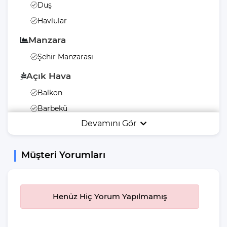
Duş
Havlular
Manzara
Şehir Manzarası
Açık Hava
Balkon
Barbekü
Devamını Gör
Havuz Terası
Şezlong
Müşteri Yorumları
Bahçe Mobilyası
Bahçe Veya Arka
Bahçe
Henüz Hiç Yorum Yapılmamış
Güneş Şemsiyesi
Salıncak