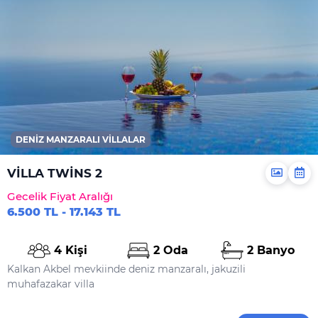
Nevresimler
Çarşaflar
Elektrikli Süpürge
Dahil Olmayanlar
Şampuan
El Sabunu
DENIZ MANZARALI VILLALAR
Bulaşık Deterjanı
Bulaşık Makinesi
VİLLA TWİNS 2
Deterjanı
Gecelik Fiyat Aralığı
Çamaşır Makinesi
6.500 TL - 17.143 TL
Deterjanı
Yiyecek Ve Içecek
4 Kişi
2 Oda
2 Banyo
Kalkan Akbel mevkiinde deniz manzaralı, jakuzili
muhafazakar villa