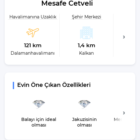
Mesafe Cetveli
Havalimanına Uzaklık
Şehir Merkezi
Plaja 
121 km
1,4 km
2,
Dalamanhavalimanı
Kalkan
En 
Evin Öne Çıkan Özellikleri
Balayı için ideal
Jakuzisinin
Merkeze Ya
olması
olması