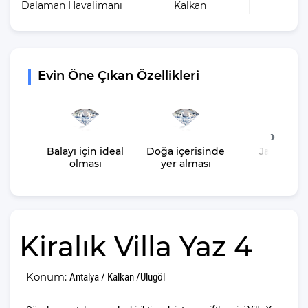
Dalaman Havalimanı
Kalkan
En 
Evin Öne Çıkan Özellikleri
Balayı için ideal
Doğa içerisinde
Jakuzisin
olması
yer alması
olması
Kiralık Villa Yaz 4
Konum:
Antalya / Kalkan /Ulugöl