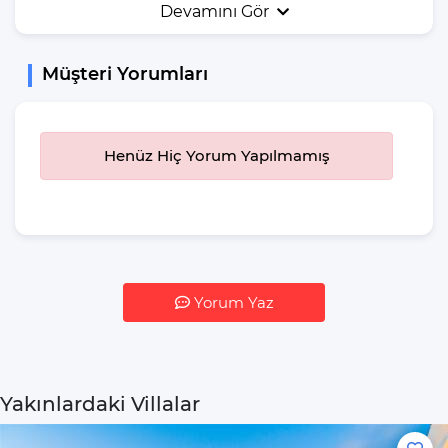
Devamını Gör
Bahçe Mobilyası
Bahçe Veya Arka
Müşteri Yorumları
Bahçe
Güneş Şemsiyesi
Salıncak
Henüz Hiç Yorum Yapılmamış
Mangal
Yiyecek & İçecek
İstediğiniz Zaman
Yemek Yeme
Özgürlüğü
Yorum Yaz
Mikrodalga Fırın
Buzdolabı
Su Isıtıcı(kettle)
Yakınlardaki Villalar
Pişirme Temel
Malzemeleri