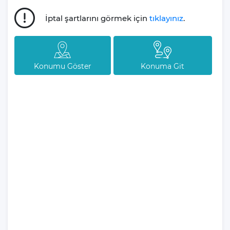
Tatil planlarınızın sizin için ne kadar kıymetli olduğunu derinden
İptal şartlarını görmek için
tıklayınız
.
bilen firmamız, tatil süreciniz boyunca yanınızda olmayı taahhüt
eder. Deneyimli ekibimiz, sizlere kesintisiz, eğlenceli ve huzur
dolu bir tatil deneyimi sunmak için her an hazır bulunmaktadır.
Konumu Göster
Konuma Git
Villamız günlük hayatta sık kullanılan; Mikrodalga fırın, ankastre
fırın, buzdolabı, çamaşır makinası, bulaşık makinesi, elektrikli su
ısıtıcı kettle, ankastre 4’lü ocak, 4 kişilik yemek takımı, kaşık ve
çatal takımı, tencere ve tava takımı, bardaklar yer almaktadır.
İhtiyacınız durumunda villamızda bulunmayan malzemeler
hakkında bizle iletişime geçebilir ve yardım isteyebilirsiniz.
Villa Yaz 4 Genel
Özelliklerinden
Bahsedelim
Kapasite
: 2 Kişi