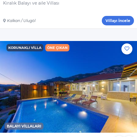
Genel
Kiralık Balayı ve aile Villası
Çamaşır Makinesi
Saç Kurutma
Kalkan / Ulugöl
Villayı İncele
Makinesi
Ütü
Ütü Masası
KORUNAKLI VILLA
ÖNE ÇIKAN
Nevresimler
Çarşaflar
Elektrikli Süpürge
Dahil Olmayanlar
Şampuan
El Sabunu
Bulaşık Deterjanı
Bulaşık Makinesi
BALAYI VILLALARI
Deterjanı