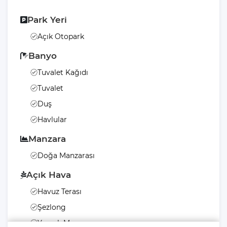
Park Yeri
Açık Otopark
Banyo
Tuvalet Kağıdı
Tuvalet
Duş
Havlular
Manzara
Doğa Manzarası
Açık Hava
Havuz Terası
Şezlong
Yemek Masası