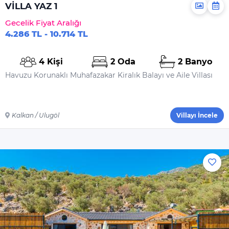
Çamaşır Makinesi
VİLLA YAZ 1
Deterjanı
Gecelik Fiyat Aralığı
Yiyecek Ve Içecek
4.286 TL - 10.714 TL
4 Kişi
2 Oda
2 Banyo
Havuzu Korunaklı Muhafazakar Kiralık Balayı ve Aile Villası
Kalkan / Ulugöl
Villayı İncele