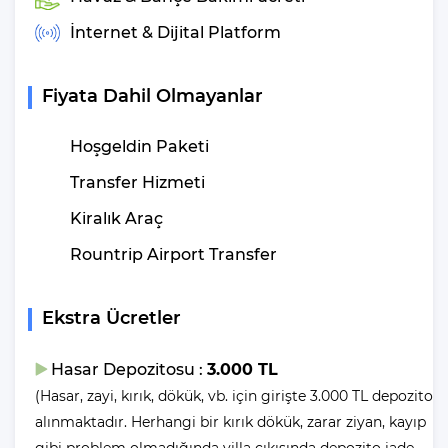
İnternet & Dijital Platform
Villa Yaz 4 Havuz Ölçüleri
Nedir?
Fiyata Dahil Olmayanlar
Genişlik - 4 m | Uzunluk - 5 m | Derinlik - 1.50 m
Hoşgeldin Paketi
Eğer havuz yerine denizin serin sularını tercih
Transfer Hizmeti
ediyorum diyorsanız, denizin tadını çıkarabilmek için sadece 3,5
km'lik bir araç yolculuğu yapmanız gerektiğini hatırlatalım.
Kiralık Araç
Villalarımızda yer alan havuzlar her misafirimizin ardından özel
Rountrip Airport Transfer
madde ve yöntemler ile temizlenip, dezenfekte edilmektedir. Bu
şekilde havuzlarımızı her misafir sonrası için hazır duruma
Ekstra Ücretler
getirmekteyiz.
Villanın
Hasar Depozitosu :
3.000 TL
(Hasar, zayi, kırık, dökük, vb. için girişte 3.000 TL depozito
Bahçesinde Neler Var?
alınmaktadır. Herhangi bir kırık dökük, zarar ziyan, kayıp