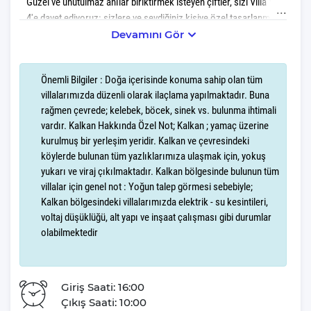
Güzel ve unutulmaz anılar biriktirmek isteyen çiftler, sizi Villa Yaz
4'e davet ediyoruz: sizlere ve sevdiğiniz kişiye özel tasarlanmış
bu villada, hayalinizdeki balayını gerçeğe dönüştürme fırsatını
Devamını Gör
bulacaksınız. Özellikle 2 kişilik kapasitesiyle romantik ve huzurlu
bir tatil geçirmek isteyen çiftler ve aileler için ideal bir seçenektir.
Önemli Bilgiler : Doğa içerisinde konuma sahip olan tüm
villalarımızda düzenli olarak ilaçlama yapılmaktadır. Buna
Denizin ve doğanın harmonik buluşması ile şekillenen manzara,
rağmen çevrede; kelebek, böcek, sinek vs. bulunma ihtimali
huzur içinde zaman geçirme olanağı sunuyor. Sabahları, güneşin
vardır. Kalkan Hakkında Özel Not; Kalkan ; yamaç üzerine
ilk ışıkları ile uyanıp, balkonunuzdan
kurulmuş bir yerleşim yeridir. Kalkan ve çevresindeki
doğa manzarasına bakarken içeceğiniz bir fincan kahve, baş
köylerde bulunan tüm yazlıklarımıza ulaşmak için, yokuş
başa geçireceğiniz zamanın kıymetini bir kat daha artıracak.
yukarı ve viraj çıkılmaktadır. Kalkan bölgesinde bulunun tüm
villalar için genel not : Yoğun talep görmesi sebebiyle;
İçeriği estetik ve zarafetle bezenmiş olan Villa Yaz 4, 1 yatak
Kalkan bölgesindeki villalarımızda elektrik - su kesintileri,
odası, konforlu 1 yatak ve 1 banyo ile minimalist ve fonksiyonel
voltaj düşüklüğü, alt yapı ve inşaat çalışması gibi durumlar
bir yaşam alanı sunuyor.
olabilmektedir
Villa Yaz 4,Tatilseverlerin unutulmaz anılar biriktirerek evlerine
dönmesini amaçlayan Villa Gezegeni, siz ve sevdiklerinizle
Giriş Saati: 16:00
paylaşılan her özel anın bir parçası olmayı gönülden arzular.
Çıkış Saati: 10:00