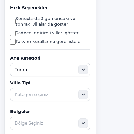
ST.NİCHOLAS (NOEL BABA)
Hızlı Seçenekler
KİLİSESİ
Sonuçlarda 3 gün önceki ve
PİRHA (BEZİRGAN) ANTİK ŞEHRİ
sonraki villalarıda göster
ANTİK LİKYA YOLU
Sadece indirimli vilları göster
Takvim kurallarına göre listele
SAKLIKENT KANYONU
MAVİ MAĞARA
Ana Kategori
GÜVERCİNLİK DENİZ MAĞARASI
GÖMBE YAYLASI
Villa Tipi
Fırnaz Koyu
YEDİ BURUNLAR
Kabak Koyu
Bölgeler
KELEBEKLER VADİSİ
MEİS ADASI