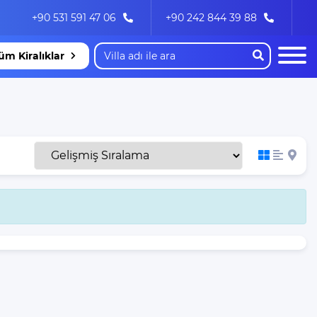
+90 531 591 47 06
+90 242 844 39 88
üm Kiralıklar