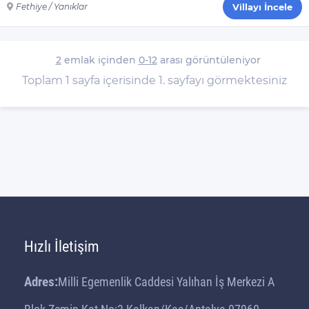
Fethiye / Yanıklar
Villayı İncele
2
emlak içinden
0-12
arası görüntüleniyor
Toplam 1 sayfa içerisinde 1. sayfayı görmektesiniz
Hızlı İletişim
Adres:
Milli Egemenlik Caddesi Yalıhan İş Merkezi A