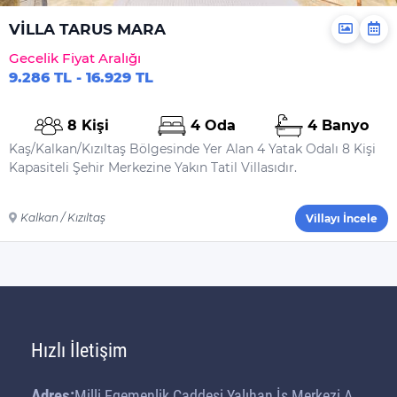
VİLLA TARUS MARA
Gecelik Fiyat Aralığı
9.286 TL - 16.929 TL
8 Kişi
4 Oda
4 Banyo
Kaş/Kalkan/Kızıltaş Bölgesinde Yer Alan 4 Yatak Odalı 8 Kişi
Kapasiteli Şehir Merkezine Yakın Tatil Villasıdır.
Kalkan / Kızıltaş
Villayı İncele
Hızlı İletişim
Adres:
Milli Egemenlik Caddesi Yalıhan İş Merkezi A