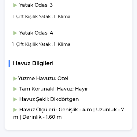
rezervasyonunuzu hemen yapın. Eşsiz bir tatil deneyimi için Villa
Yatak Odası 3
Gezegeni'ni tercih edin.
1 Çift Kişilik Yatak , 1 Klima
NOT: Erkek arkadaş grubu kabul
edilmemektedir.
Yatak Odası 4
1 Çift Kişilik Yatak , 1 Klima
Havuz Bilgileri
Yüzme Havuzu: Özel
Tam Korunaklı Havuz: Hayır
Havuz Şekli: Dikdörtgen
Havuz Ölçüleri : Genişlik - 4 m | Uzunluk - 7
m | Derinlik - 1.60 m