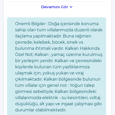
grupları için ideal bir tatil alternatifidir.
Devamını Gör
Geniş ve konforlu yaşam alanları, tam donanımlı mutfağı, özel
yüzme havuzu ve keyifli vakit geçirebileceğiniz teras alanlarıyla
Önemli Bilgiler : Doğa içerisinde konuma
villada ihtiyaç duyacağınız her şey düşünülmüştür. Şehir
sahip olan tüm villalarımızda düzenli olarak
merkezine olan yakınlığı sayesinde restoranlara, mağazalara ve
ilaçlama yapılmaktadır. Buna rağmen
plajlara kolayca ulaşabilir; aynı zamanda villanın sunduğu özel
çevrede; kelebek, böcek, sinek vs.
alanda huzurlu bir tatil geçirebilirsiniz. Kalkan’ın eşsiz
bulunma ihtimali vardır. Kalkan Hakkında
manzaraları eşliğinde konforlu ve unutulmaz bir tatil deneyimi
Özel Not; Kalkan ; yamaç üzerine kurulmuş
sunan bu villa, hem merkezi hem de sakin bir tatil isteyenler için
bir yerleşim yeridir. Kalkan ve çevresindeki
mükemmel bir seçenektir.
köylerde bulunan tüm yazlıklarımıza
ulaşmak için, yokuş yukarı ve viraj
Villamız günlük hayatta sık kullanılan; Mikrodalga fırın, ankastre
çıkılmaktadır. Kalkan bölgesinde bulunun
fırın, buzdolabı, çamaşır makinası, bulaşık makinesi, elektrikli su
tüm villalar için genel not : Yoğun talep
ısıtıcı kettle, ankastre 4’lü ocak,4 kişilik yemek takımı, kaşık ve
görmesi sebebiyle; Kalkan bölgesindeki
çatal takımı, tencere ve tava takımı, bardaklar yer almaktadır.
villalarımızda elektrik - su kesintileri, voltaj
İhtiyacınız durumunda villamızda bulunmayan malzemeler
düşüklüğü, alt yapı ve inşaat çalışması gibi
hakkında bizle iletişime geçebilir ve yardım isteyebilirsiniz.
durumlar olabilmektedir.