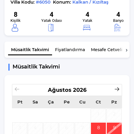
Villa Kodu:
#6050
Konum:
Kalkan / Kızıltaş
8
4
4
4
Kişilik
Yatak Odası
Yatak
Banyo
Müsaitlik
Takvimi
Fiyatlandırma
Mesafe Cetveli
K
Müsaitlik Takvimi
Ağustos
2026
Pt
Sa
Ça
Pe
Cu
Ct
Pz
1
2
3
4
5
6
7
8
9