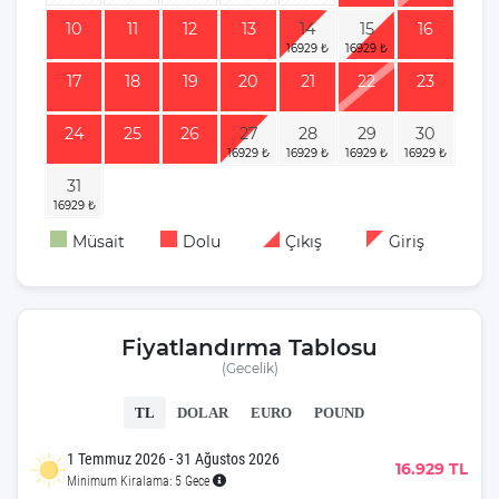
10
11
12
13
14
15
16
17
18
19
20
21
22
23
24
25
26
27
28
29
30
31
Müsait
Dolu
Çıkış
Giriş
Fiyatlandırma Tablosu
(Gecelik)
TL
DOLAR
EURO
POUND
1 Temmuz 2026 - 31 Ağustos 2026
16.929 TL
Minimum Kiralama: 5 Gece