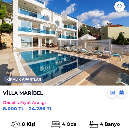
Şampuan
El Sabunu
Bulaşık Deterjanı
Bulaşık Makinesi
Deterjanı
Çamaşır Makinesi
Deterjanı
Yiyecek Ve Içecek
KIRALIK APARTLAR
VİLLA MARİBEL
Gecelik Fiyat Aralığı
8.000 TL - 24.286 TL
8 Kişi
4 Oda
4 Banyo