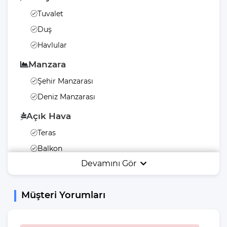
Tuvalet
Duş
Havlular
Manzara
Şehir Manzarası
Deniz Manzarası
Açık Hava
Teras
Balkon
Devamını Gör
Barbekü
Havuz Terası
Müşteri Yorumları
Şezlong
Yemek Masası
Güneş Şemsiyesi