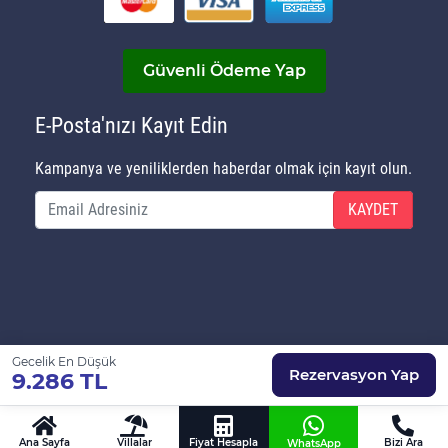
Güvenli Ödeme Yap
E-Posta'nızı Kayıt Edin
Kampanya ve yeniliklerden haberdar olmak için kayıt olun.
KAYDET
Gecelik En Düşük
© Copyright 2020 Villa Gezegeni Kiralık Villa | Tüm
Rezervasyon Yap
9.286 TL
Hakları Saklıdır...
Ana Sayfa
Villalar
Fiyat Hesapla
Bizi Ara
WhatsApp