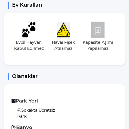
Ev Kuralları
Evcil Hayvan
Havai Fişek
Kapasite Aşımı
Par
Kabul Edilmez
Atılamaz
Yapılamaz
Et
Düz
Olanaklar
Park Yeri
Sokakta Ücretsiz
Park
Banyo